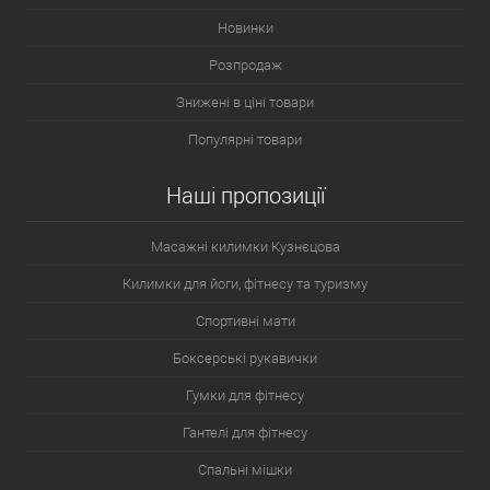
Новинки
Розпродаж
Матеріали, що використовуються під час пошиття, повинні бути
Знижені в ціні товари
вологостійкі та здатні ефективно виводити зайве тепло, щоб не
викликати подразнення шкіри, пітницю чи алергію у дитини.
Популярні товари
Для того, щоб правильно вибрати дитячий комбінезон,
Наші пропозиції
дотримуйтесь таких правил:
Підбирайте вироби з натуральних тканин. Вони добре
Масажні килимки Кузнєцова
пропускають повітря, не викликаючи неприємних реакцій
Килимки для йоги, фітнесу та туризму
шкіри, які може спровокувати синтетика.
Спортивні мати
Маленький, але важливий нюанс - клаптик тканини, що
захищає підборіддя від травмування застібкою-
Боксерські рукавички
блискавкою.
Гумки для фітнесу
Капюшон в моделі, що купується, повинен бути великим і
повністю закривати шию, голову і обличчя від сильного
Гантелі для фітнесу
вітру. Бажано, щоб він був максимально обтягуючим.
Спальні мішки