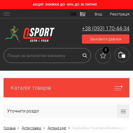
АКЦІЯ! ЗНИЖКИ ДО -50% ДО 30 ЛИПНЯ
Як вибрати дитячий комбінезон
UA
RU
Вхід
Реєстрація
Мабуть, найзручнішою моделлю дитячого одягу в міжсезоння та
взимку — це комбінезони для дітей, які чудово захистять малюка
+38 (093) 170-44-34
від пронизливого вітру та сильного морозу. В окремих випадках
вироби можна одягати поверх основного одягу, такої як куртка та
Замовити дзвінок
штани.
0
Каталог товарів
Уточнити розділ
>
>
>
Головна
Дитячі товари
Дитячий одяг
Комбінезони та напівкомбінезони дитячі