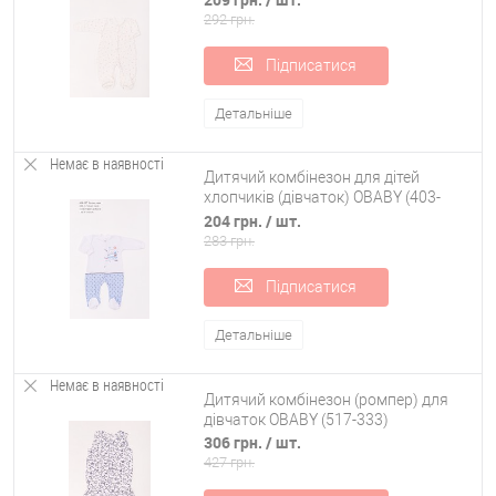
292 грн.
Підписатися
Детальніше
Немає в наявності
Дитячий комбінезон для дітей
хлопчиків (дівчаток) OBABY (403-
125)
204 грн.
/ шт.
283 грн.
Підписатися
Детальніше
Немає в наявності
Дитячий комбінезон (ромпер) для
Перелічені вище матеріали досить зносостійкі; їх зовнішній вигляд
дівчаток OBABY (517-333)
не спотворюється навіть при частих чищеннях та праннях.
306 грн.
/ шт.
427 грн.
Внутрішній шар відповідає за збереження тепла. Він повинен бути
гіпоалергенним та тактильно приємним. Не купуйте маленьким