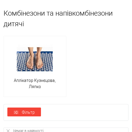
Комбінезони та напівкомбінезони
Матеріали, що використовуються під час пошиття, повинні бути
дитячі
вологостійкі та здатні ефективно виводити зайве тепло, щоб не
викликати подразнення шкіри, пітницю чи алергію у дитини.
Для того, щоб правильно вибрати дитячий комбінезон,
дотримуйтесь таких правил:
Підбирайте вироби з натуральних тканин. Вони добре
пропускають повітря, не викликаючи неприємних реакцій
шкіри, які може спровокувати синтетика.
Аплікатор Кузнєцова,
Маленький, але важливий нюанс - клаптик тканини, що
Ляпко
захищає підборіддя від травмування застібкою-блискавкою.
Капюшон в моделі, що купується, повинен бути великим і
повністю закривати шию, голову і обличчя від сильного вітру.
Бажано, щоб він був максимально обтягуючим.
Фільтр
Наявність гумок на рукавах та штанях дозволяє змінювати
розмір виробу. Також вони закривають тіло і не дають
Немає в наявності