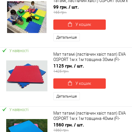
татамі, ластівчин хвіст) OSPORT 50см х
50см товщина 10мм (FI-0009)
99 грн.
/ шт.
165 грн.
У кошик
Детальніше
У наявності
Мат татамі (ластівчин хвіст пазл) EVA
OSPORT 1м х 1м товщина 30мм (FI-
0010-30)
1125 грн.
/ шт.
1425 грн.
У кошик
Детальніше
У наявності
Мат татамі (ластівчин хвіст пазл) EVA
OSPORT 1м х 1м товщина 40мм (FI-
0010-40)
1560 грн.
/ шт.
1860 грн.