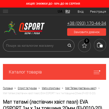
АКЦІЯ! ЗНИЖКИ ДО -50% ДО 06 СЕРПНЯ
UA
RU
Вхід
Реєстрація
+38 (093) 170-44-34
Замовити дзвінок
0
Каталог товарів
>
>
>
>
Головна
Спорт та туризм
Мати спортивні
Мат Татамі (ластівчин хвіст)
Мат татамі (ластівчин хвіст пазл) EVA OSPORT 1м х 1м товщина 20мм (FI-0010-20)
Мат татамі (ластівчин хвіст пазл) EVA
OSPORT 1м х 1м товщина 20мм (FI-0010-20)