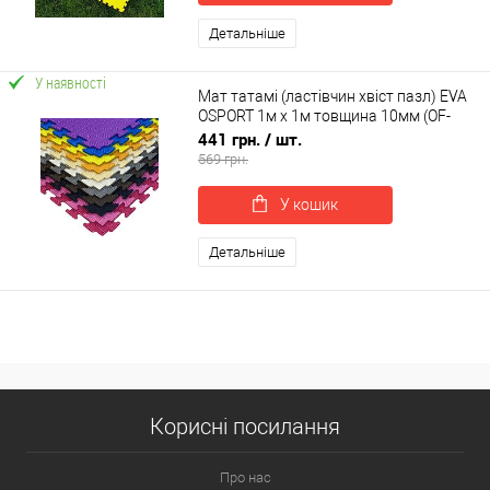
Детальніше
У наявності
Мат татамі (ластівчин хвіст пазл) EVA
OSPORT 1м х 1м товщина 10мм (OF-
0230)
441 грн.
/ шт.
569 грн.
У кошик
Детальніше
Корисні посилання
Про нас