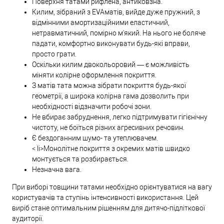
Поверхня татами рифлена, антиковзна.
Килим, зібраний з EVAматів, вийде дуже пружний, з
відмінними амортизаційними еластичний,
нетравматичний, помірно м'який. На нього не боляче
падати, комфортно виконувати будь-які вправи,
просто грати.
Оскільки килим двокольоровий — є можливість
міняти колірне оформлення покриття.
З матів тата можна зібрати покриття будь-якої
геометрії, а широка колірна гама дозволить при
необхідності відзначити робочі зони.
Не вбирає забруднення, легко підтримувати гігієнічну
чистоту, не боїться різних агресивних речовин.
Є бездоганним шумо- та утеплювачем.
< li>Монолітне покриття з окремих матів швидко
монтується та розбирається.
Незначна вага.
При виборі товщини татами необхідно орієнтуватися на вагу
користувачів та ступінь інтенсивності використання. Цей
виріб стане оптимальним рішенням для дитячо-підліткової
аудиторії.