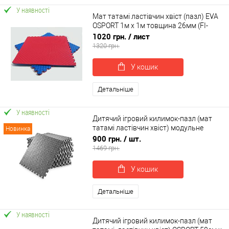
У наявності
Мат татамі ластівчин хвіст (пазл) EVA
OSPORT 1м х 1м товщина 26мм (FI-
0010-26)
1020 грн.
/ лист
1320 грн.
У кошик
Детальніше
У наявності
Дитячий ігровий килимок-пазл (мат
татамі ластівчин хвіст) модульне
Новинка
покриття для підлоги 6шт EVA OSPORT
900 грн.
/ шт.
(OF-0311)
1469 грн.
У кошик
Детальніше
У наявності
Дитячий ігровий килимок-пазл (мат