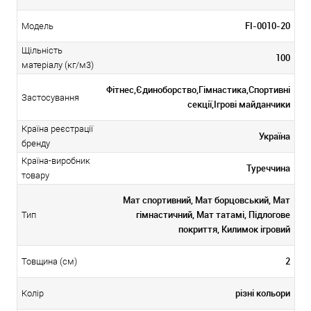
FI-0010-20
Модель
Щільність
100
матеріалу (кг/м3)
Фітнес,Єдиноборство,Гімнастика,Спортивні
Застосування
секції,Ігрові майданчики
Країна реєстрації
Україна
бренду
Країна-виробник
Туреччина
товару
Мат спортивний, Мат борцовський, Мат
гімнастичний, Мат татамі, Підлогове
Тип
покриття, Килимок ігровий
2
Товщина (см)
різні кольори
Колір