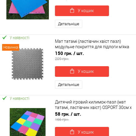
У кошик
Детальніше
У наявності
Мат татамі (ластівчин хвіст пазл)
модульне покриття для підлоги м'яка
Новинка
підлога EVA OSPORT 60 х 60 х 1см (OF-
150 грн.
/ шт.
0313)
209 грн.
У кошик
Детальніше
У наявності
Дитячий ігровий килимок-пазл (мат
татамі, ластівчин хвіст) OSPORT 30см х
30см товщина 10мм (FI-0133-1)
58 грн.
/ шт.
166 грн.
У кошик