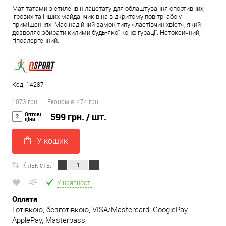
Мат татами з етиленвінілацетату для облаштування спортивних,
ігрових та інших майданчиків на відкритому повітрі або у
приміщеннях. Має надійний замок типу «ластівчин хвіст», який
дозволяє збирати килими будь-якої конфігурації. Нетоксичний,
гіпоалергенний.
Код: 14287
1073 грн.
Економія:
474 грн.
Оптові
599 грн.
/ шт.
ціни
У кошик
Кількість:
У наявності
Оплата
Готівкою, безготівкою, VISA/Mastercard, GooglePay,
ApplePay, Masterpass