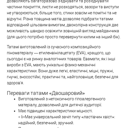
дозволяють багаторазово з'єднувати та роз'єднувати
частини покриття, листи не розходяться, зазори та виступи
не утворюються, більше того, стики зовсім не помітні та не
відчутні. Різна товщина матів дозволяє підібрати татами
відповідний цільовим вимогам, двоколірна конструкція дає
можливість швидко освіжити зовнішній вигляд майданчика
(для цього потрібно просто перевернути килим на інший бік).
Татамі виготовлений із сучасного композиційного
піноматеріалу — етиленвінілацетату (EVA), кращого, що
сьогодні є на ринку аналогічних товарів. Евамати, як і інші
вироби з EVA, мають унікальні фізико-механічні
характеристики. Вони дуже легкі, еластичні, міцні, пружні,
гнучкі, зносостійкі, практичні та, найголовніше, безпечні для
здоров'я.
Переваги татами «Двошаровий»
Виготовлений з нетоксичного гіпоалергенного
матеріалу, дозволений для дитячої аудиторії.
Має підвищені характеристики міцності.
< li>Має універсальний зачіп типу «ластівчин хвіст»:
надійний, безпечний, зручний.