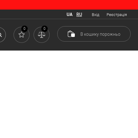
UA
RU
Вхід
Реєстрація
 у своїй формі. Сучасні моделі мають кілька різновидів,
0
0
В кошику
порожньо