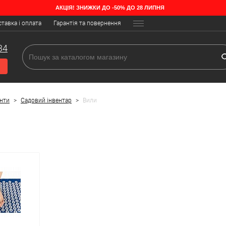
АКЦІЯ! ЗНИЖКИ ДО -50% ДО 28 ЛИПНЯ
тавка і оплата
Гарантія та повернення
нструментів. За всю історію існування вони зазнали мінімальних змін
34
нти
>
Садовий інвентар
>
Вили