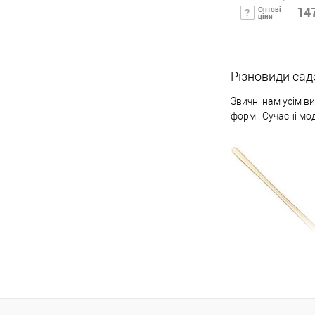
147
Оптові
ціни
Вила складаються з живця та робочої частини з вигнутими або прями
Під
Різновиди сад
Купить в 1 кл
Звичні нам усім в
формі. Сучасні мод
В избранное
класичні – чотири зубці для розпушування та перекопування землі;