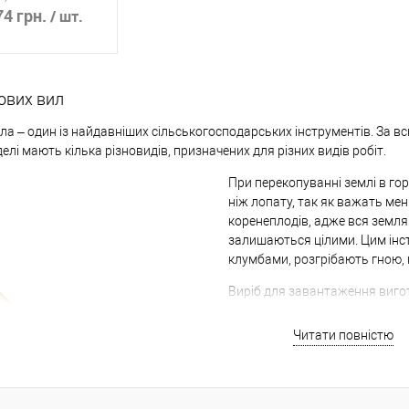
4 грн.
/ шт.
ми зубами. При цьому конструкція вил для різних видів робіт відрі
писатися
ових вил
ик
К сравнению
ила – один із найдавніших сільськогосподарських інструментів. За вс
елі мають кілька різновидів, призначених для різних видів робіт.
Немає в
наявності
При перекопуванні землі в го
ніж лопату, так як важать мен
коренеплодів, адже вся земля 
залишаються цілими. Цим інст
клумбами, розгрібають гною, 
Виріб для завантаження вигот
Моделі з V-подібною рукоятко
неправильно.
Читати повністю
Кількість зубів та їх форма 
круглі зубці з гострим кінцем
зубців. Для копання добрі плос