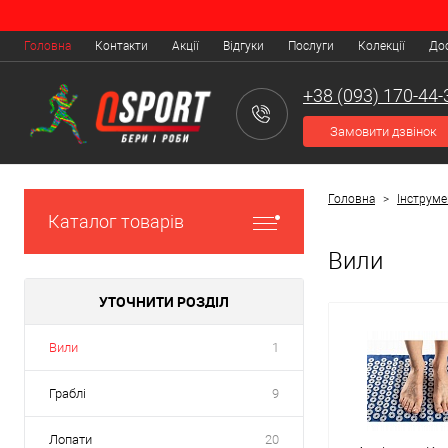
Різновиди садових вил
Головна
Контакти
Акції
Відгуки
Послуги
Колекції
Дос
Звичні нам усім вила – один із найдавніших сільськогосподарських і
призначених для різних видів робіт.
+38 (093) 170-44-
Замовити дзвінок
Головна
>
Інструме
Каталог товарів
Вили
УТОЧНИТИ РОЗДІЛ
Вили
1
Граблі
9
Лопати
20