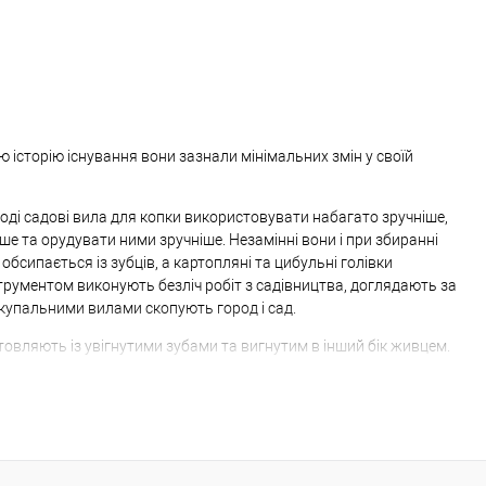
зняється:
ю історію існування вони зазнали мінімальних змін у своїй
роді садові вила для копки використовувати набагато зручніше,
ше та орудувати ними зручніше. Незамінні вони і при збиранні
обсипається із зубців, а картопляні та цибульні голівки
рументом виконують безліч робіт з садівництва, доглядають за
купальними вилами скопують город і сад.
овляють із увігнутими зубами та вигнутим в інший бік живцем.
ю ергономічні, не провертаються в руці, якщо вага розподілена
визначають призначення інструменту. Стандартна модель має 4
. Для коренеплодів використовують вила з кульками на кінчиках
кі зубці.