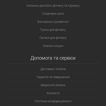
прямі;
Килимки для йоги, фітнесу та туризму
з крученими зубцями;
Спортивні мати
аератори;
Боксерські рукавички
для газону;
Гумки для фітнесу
віялові;
Гантелі для фітнесу
міні-граблі;
Спальні мішки
для мотоблоку;
Допомога та сервіси
фрезерні.
Прямі вироби є універсальними. Якщо зуби металеві, ними
Доставка і оплата
розпушують і розрівнюють землю. Виробом із дерев'яними
Гарантія та повернення
зубцями прибирають листя та траву.
Зворотній зв'язок
Виті зуби інструменту призначені для розпушування землі та
підготовки грядок до посадки. Особливість цього інструменту –
Контакти
гострі розгорнуті біля основи зубці.
Політика конфіденційності
Аератори мають серпоподібні гострі зуби. Вони призначені для