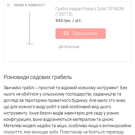
пластик, наявність антиковзних підкладок під руку.
Немає в наявності
Граблі садові Fiskars Solid 1016036
Щоб не захаращувати будинок або сарай однотипним інвентарем,
(135715)
ви можете придбати комплект з одного черешка і кількох насадок,
943 грн.
/ шт.
що виконують функції всіх видів грабель.
Підписатися
Пам'ятайте, що якісне не буває дешевим, навіть якщо йдеться про
такий древній інструмент як граблі. Ненадійний матеріал швидко
виходить з ладу, зубці затупляються і інструмент стає марним.
Детальніше
Асортимент грабель в інтернет-магазині OSPORT
Якісні граблі - багатофункціональний садовий інструмент, без якого
не обійтися як досвідченому, так і садівникові або городнику. У
Різновиди садових грабель
нашому інтернет-магазині ви можете купити садові граблі за
Звичайні граблі – простий та відомий кожному інструмент. Без
оптовими цінами від найкращих виробників. Якщо ви ще погано
нього не обійтися у сільському господарстві, садівництві та
знаєтеся на сільськогосподарському інвентарі, звертайтеся до
догляді за територією приватного будинку. Але мало хто знає,
наших онлайн-консультантів за допомогою. Вони розкажуть, як
що для кожного виду робіт є свій особливий вид цього
вибрати відповідний інструмент для городу та для збирання, і на які
інструменту. Існує безліч видів інвентарю для саду у різних
характеристики потрібно звернути увагу. Після цього ви легко
конфігураціях, вони відрізняються матеріалом та ціною.
зможете замовити потрібний інструмент та підібрати ще кілька
Металеві моделі надійні та міцні, особливо якщо є антикорозійне
необхідних елементів для дачного інвентарю. Ми організовуємо
покриття, яке захищає зуби. Пластикові не бояться перепаду
доставку на найближче до вас поштове відділення у Києві та будь-