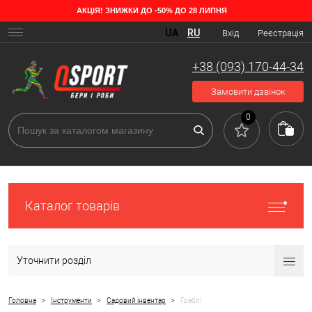
АКЦІЯ! ЗНИЖКИ ДО -50% ДО 28 ЛИПНЯ
Різновиди садових грабель
UA
RU
Вхід
Реєстрація
Звичайні граблі – простий та відомий кожному інструмент. Без
нього не обійтися у сільському господарстві, садівництві та догляді
+38 (093) 170-44-34
за територією приватного будинку. Але мало хто знає, що для
кожного виду робіт є свій особливий вид цього інструменту. Існує
Замовити дзвінок
безліч видів інвентарю для саду у різних конфігураціях, вони
відрізняються матеріалом та ціною. Металеві моделі надійні та
0
міцні, особливо якщо є антикорозійне покриття, яке захищає зуби.
Пластикові не бояться перепаду температур, легені за вагою,
зносостійкі. Їхня ціна нижча, але й функціонал відрізняється.
Каталог товарів
Уточнити розділ
>
>
>
Головна
Інструменти
Садовий інвентар
Граблі