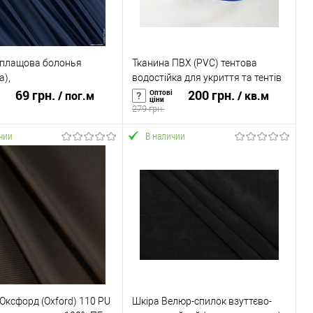
 плащова болонья
Тканина ПВХ (PVC) тентова
а),
водостійка для укриття та тентів
штовхувальна
69 грн.
450г/м2 ширина 150см Синій (TK-
200 грн.
Оптові
/ пог.м
/ кв.м
ціни
а 150 см синій (TK-0017)
0076)
279 грн.
чии
В наличии
В корзину
В корзину
ь в 1 клик
К сравнению
Купить в 1 клик
К сравнению
ранное
В наличии
В избранное
В наличии
Оксфорд (Oxford) 110 PU
Шкіра Велюр-спилок взуттєво-