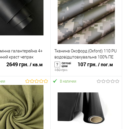
мінна галантерейна 4+
Тканина Оксфорд (Oxford) 110 PU
нний краст чепрак
водовідштовхувальна 100% ПЕ
TK-0098)
2649 грн.
150см камуфляж піксель ММ-14
107 грн.
Оптові
/ кв.м
/ пог.м
ціни
Бежевий (TK-0023)
150 грн.
чии
В наличии
В корзину
В корзину
ь в 1 клик
К сравнению
Купить в 1 клик
К сравнению
ранное
В наличии
В избранное
В наличии