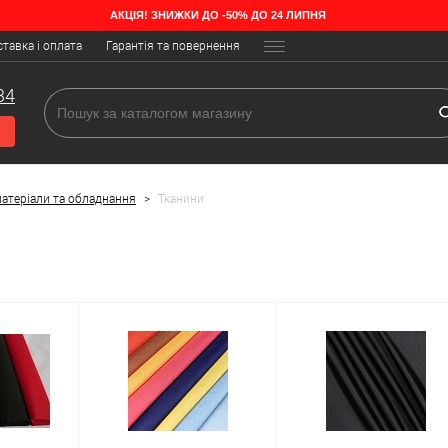
АКЦІЯ! ЗНИЖКИ ДО -50% ДО 24 ЛИПНЯ
тавка і оплата
Гарантія та повернення
34
атеріали та обладнання
>
Тканини