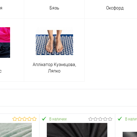
я
Бязь
Оксфорд
Аплікатор Кузнєцова,
с
Ляпко
В наличии
В нали