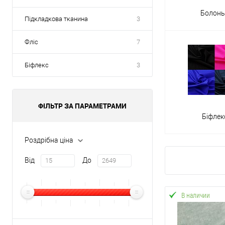
Болонь
Підкладкова тканина
3
Фліс
7
Біфлекс
3
ФІЛЬТР ЗА ПАРАМЕТРАМИ
Біфлек
Роздрібна ціна
Від
До
В наличии