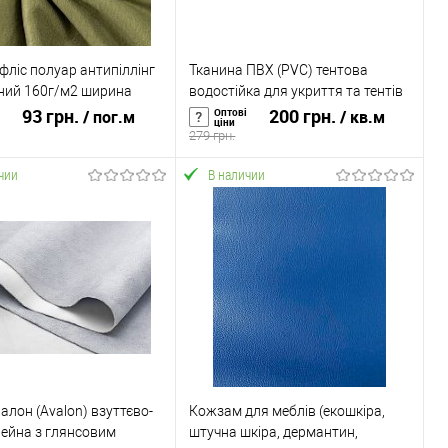
фліс полуар антипіллінг
Тканина ПВХ (PVC) тентова
ний 160г/м2 ширина
водостійка для укриття та тентів
акі (TK-0095)
93 грн.
450г/м2 ширина 150см Чорний
200 грн.
Оптові
/ пог.м
/ кв.м
ціни
(TK-0077)
279 грн.
чии
В наличии
В корзину
В корзину
ь в 1 клик
К сравнению
Купить в 1 клик
К сравнению
ранное
В наличии
В избранное
В наличии
алон (Avalon) взуттєво-
Кожзам для меблів (екошкіра,
ейна з глянсовим
штучна шкіра, дермантин,