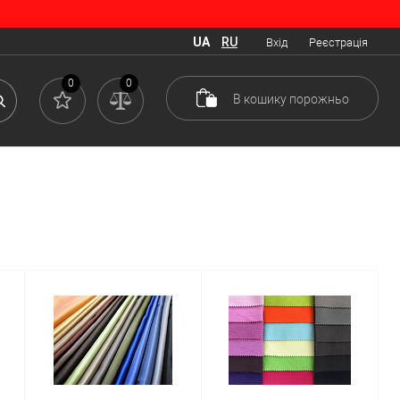
UA
RU
Вхід
Реєстрація
0
0
В кошику
порожньо