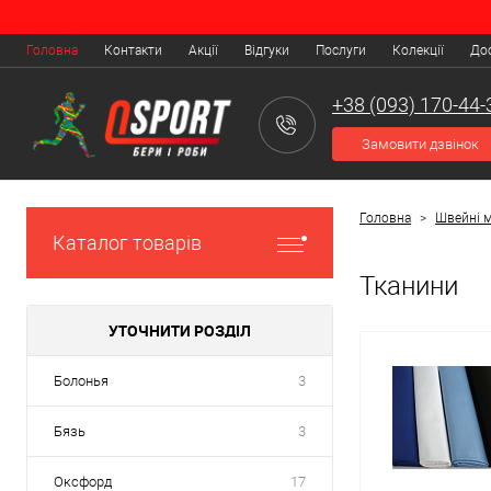
Головна
Контакти
Акції
Відгуки
Послуги
Колекції
Дос
+38 (093) 170-44-
Замовити дзвінок
Головна
>
Швейні м
Каталог товарів
Тканини
УТОЧНИТИ РОЗДІЛ
Болонья
3
Бязь
3
Оксфорд
17