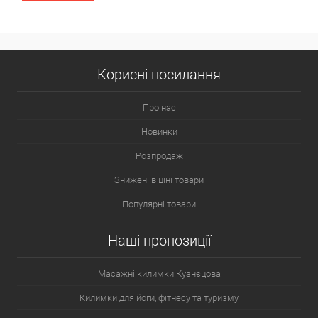
цю модель використовують для опрацювання м'язів
спини, ніг та рук, для занять аеробікою, кардіо вправ та
відпрацювання ударної техніки. Гантелі виготовляються з
високоякісного матеріалу, мають зручну класичну форму.
Корисні посилання
Про нас
Новинки
Розпродаж
Знижені в ціні товари
Популярні товари
Наші пропозиції
Масажні килимки Кузнєцова
Килимки для йоги, фітнесу та туризму