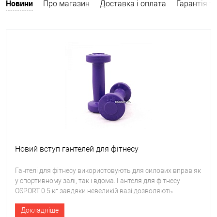
Новини
Про магазин
Доставка і оплата
Гарантія т
Новий вступ гантелей для фітнесу
Гантелі для фітнесу використовують для силових вправ як
у спортивному залі, так і вдома. Гантеля для фітнесу
OSPORT 0.5 кг завдяки невеликій вазі дозволяють
ефективно та комфортно займатися новачкам та людям із
Докладніше
протипоказаннями до важких навантажень. Традиційно