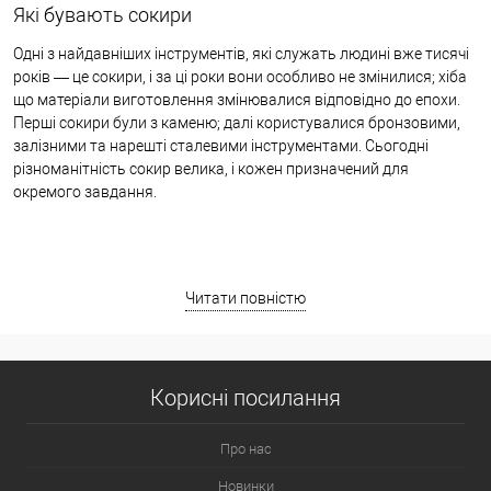
Які бувають сокири
Одні з найдавніших інструментів, які служать людині вже тисячі
років — це сокири, і за ці роки вони особливо не змінилися; хіба
що матеріали виготовлення змінювалися відповідно до епохи.
Перші сокири були з каменю; далі користувалися бронзовими,
залізними та нарешті сталевими інструментами. Сьогодні
різноманітність сокир велика, і кожен призначений для
окремого завдання.
Читати повністю
Корисні посилання
Про нас
Новинки