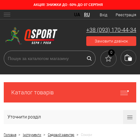
АКЦІЯ! ЗНИЖКИ ДО -50% ДО 07 СЕРПНЯ
Які бувають сокири
UA
RU
Вхід
Реєстрація
Одні з найдавніших інструментів, які служать людині вже тисячі
років — це сокири, і за ці роки вони особливо не змінилися; хіба що
+38 (093) 170-44-34
матеріали виготовлення змінювалися відповідно до епохи. Перші
сокири були з каменю; далі користувалися бронзовими, залізними
Замовити дзвінок
та нарешті сталевими інструментами. Сьогодні різноманітність
сокир велика, і кожен призначений для окремого завдання.
0
Каталог товарів
Уточнити розділ
>
>
>
Головна
Інструменти
Садовий інвентар
Сокири