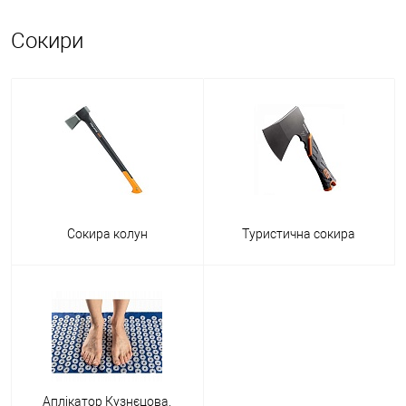
Сокири
Існує кілька видів сокир:
< ul>
Колун - це сокира для колки дров. Має лезо особливої клиноподібної
форми і призматичним заточенням. Колун не підходить для інших
видів робіт, але для застосування за призначенням він підходить
найкраще.
Сокира колун
Туристична сокира
Туристичні сокири — невеликі інструменти, якими користуються не
лише туристи, а й рибалки та любителі полювання. У поході це
головний помічник: підходить сокира для рубання невеликих дерев,
заточування кілочків та виконання іншої роботи. Підійде похідний
варіант і для саду, і для дачі, але для специфічних робіт краще
підбирати спеціальний інструмент.
Аплікатор Кузнєцова,