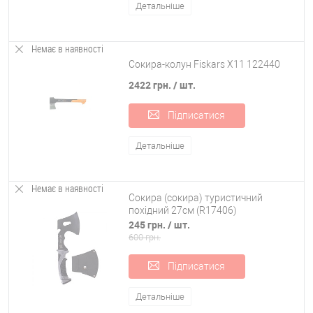
Детальніше
Немає в наявності
Сокира-колун Fiskars X11 122440
2422 грн.
/ шт.
Підписатися
Детальніше
Підходьте на вибір серйозно. Правильно підібрана сокира
прослужить десятки років, а заточувати інструмент доведеться
Немає в наявності
Сокира (сокира) туристичний
досить рідко.
похідний 27см (R17406)
245 грн.
/ шт.
Вигода покупки сокири в інтернет-магазині OSPORT
600 грн.
І будівельнику, і туристу, і рибалці з мисливцем потрібний якісний
Підписатися
інвентар. І один із головних інструментів для будь-якого з них —
топірець. Якщо ви не бажаєте придбати матеріал із низькоякісного
металу з незручною рукояткою, вам потрібно купити сокиру в
Детальніше
нашому інтернет-магазині. У нас ви знайдете різноманітний