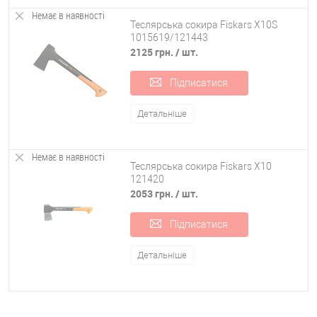
інвентар виробництва відомих фірм за найкращими в Україні
Немає в наявності
Теслярська сокира Fiskars X10S
цінами, і зможете купити: лопати;
1015619/121443
2125 грн.
/ шт.
садові пилки;
Підписатися
Детальніше
секатори;
Немає в наявності
Теслярська сокира Fiskars X10
та інший інструмент для дому, дачі та саду.
121420
2053 грн.
/ шт.
Якщо ви раніше не купували інструмент, вам допоможуть наші
консультанти. Вони розкажуть, як підібрати інвентар, як замовити
Підписатися
його оптом та в роздріб, та як оформити доставку по всій країні у
Київ, Харків, Одесу, Дніпро, Запоріжжя та інші міста до будь-якого
Детальніше
відділення пошти.
Читати повністю