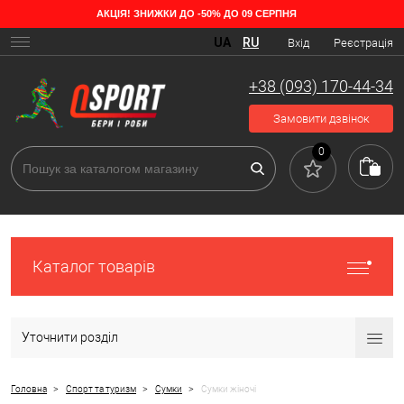
АКЦІЯ! ЗНИЖКИ ДО -50% ДО 09 СЕРПНЯ
Основні види жіночих сумок
UA
RU
Вхід
Реєстрація
Головний аксесуар кожної дівчини — це жіноча сумка, яка не лише
допомагає звільняти руки та кишені від безлічі необхідних речей, а й
+38 (093) 170-44-34
є чудовим доповненням до будь-якого вбрання.
Замовити дзвінок
0
Каталог товарів
Уточнити розділ
>
>
>
Головна
Спорт та туризм
Сумки
Сумки жіночі