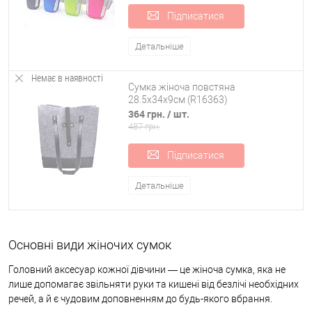
ретро-моди.
Підписатися
Wristlet — маленький виріб із короткою ручкою. Чоловіки
знають її як барсетку. Надягає на кисть руки, звільняючи
Детальніше
долоню.
Немає в наявності
Sigar box виконаний у вигляді коробки з міцним жорстким
Сумка жіноча повстяна
каркасом. Зручна для перенесення косметики, тому що в
28.5х34х9см (R16363)
364 грн.
/ шт.
сумці такої конструкції вона повністю захищена від ударів.
487 грн.
Field bag зовні нагадує сумку польових медсестер на фронті.
Виготовляється із міцної зносостійкої болонової тканини.
Підписатися
Детальніше
Основні види жіночих сумок
Головний аксесуар кожної дівчини — це жіноча сумка, яка не
лише допомагає звільняти руки та кишені від безлічі необхідних
речей, а й є чудовим доповненням до будь-якого вбрання.