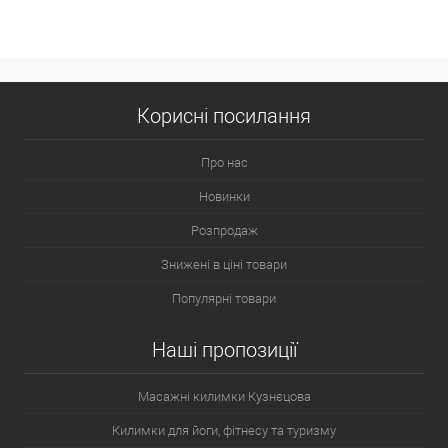
Корисні посилання
Про нас
Новинки
Розпродаж
Знижені в ціні товари
Популярні товари
Наші пропозиції
Масажні килимки Кузнєцова
Килимки для йоги, фітнесу та туризму