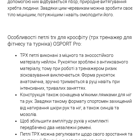
допомогою них відбувається nbsp; природне витягування
хребта людини. Завдяки цим черевикам можна зробити своє
тіло міцнішим, потужнішим і навіть омолодити його.
Особливості петлі trx для кросфіту (трх тренажер для
фітнесу та турніка) OSPORT Pro:
ТРХ петлі виконані з міцного та зносостійкого
матеріалу нейлон. Рукоятки зроблені з антиковзного
матеріалу, тому при роботі з тренажером ризик
зісковзування виключається. Форма рукояток
анатомічна, зручно тримається в руці навіть при
інтенсивних, тривалих заняттях.
Конструкція також оснащена м'якими лямками для ніг
та рук. Завдяки такому формату спортсмен захищений
від натирання шкіри рук та ніг, а також синців та
мозолів.
Щоб збільшити амплітуду рухів у комплекті
передбачено два незалежні ремені.
Петлі ТРХ можна регулювати щодо свого зростання та