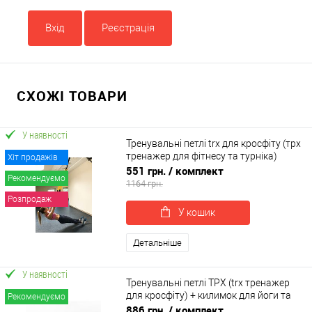
Вхід
Реєстрація
СХОЖІ ТОВАРИ
У наявності
Тренувальні петлі trx для кросфіту (трх
тренажер для фітнесу та турніка)
Хіт продажів
OSPORT Lite (FI-0037)
551 грн.
/ комплект
Рекомендуємо
1164 грн.
Розпродаж
У кошик
Детальніше
У наявності
Тренувальні петлі ТРХ (trx тренажер
для кросфіту) + килимок для йоги та
Рекомендуємо
фітнесу OSPORT Set 56 (n-0086)
886 грн.
/ комплект