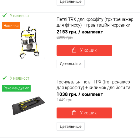
Детальніше
У наявності
Петлі TRX для кросфіту (трх тренажер
для фітнесу) + гравітаційні черевики
Новинка
для турніку OSPORT Set 55 (n-0085)
2153 грн.
/ комплект
2999 грн.
У кошик
Детальніше
У наявності
Тренувальні петлі ТРХ (trx тренажер
для кросфіту) + килимок для йоги та
Рекомендуємо
фітнесу OSPORT Set 57 (n-0087)
1038 грн.
/ комплект
1449 грн.
У кошик
Детальніше