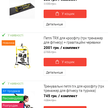
1199 грн.
У кошик
Детальніше
У наявності
Петлі TRX для кросфіту (трх тренажер
для фітнесу) + гравітаційні черевики
Новинка
для турніку OSPORT Set 53 (n-0083)
2001 грн.
/ комплект
2755 грн.
У кошик
Детальніше
У наявності
Тренувальні петлі trx для кросфіту (трх
тренажер для фітнесу та турніка)
Хіт продажів
OSPORT Pro (FI-0037-1)
745 грн.
/ комплект
Рекомендуємо
1084 грн.
Розпродаж