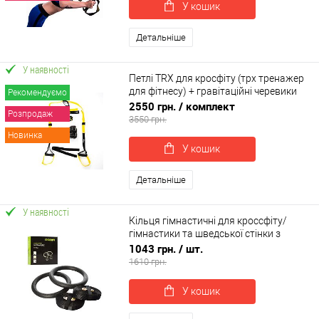
У кошик
Детальніше
У наявності
Петлі TRX для кросфіту (трх тренажер
для фітнесу) + гравітаційні черевики
Рекомендуємо
для турніку OSPORT Set 52 (n-0082)
2550 грн.
/ комплект
Розпродаж
3550 грн.
Новинка
У кошик
Детальніше
У наявності
Кільця гімнастичні для кроссфіту/
гімнастики та шведської стінки з
регулюванням пластмасові Profi (MS
1043 грн.
/ шт.
1553)
1610 грн.
У кошик