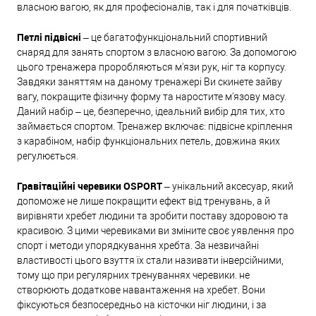
власною вагою, як для професіоналів, так і для початківців.
Петлі підвісні
– це багатофункціональний спортивний
снаряд для занять спортом з власною вагою. За допомогою
цього тренажера проробляються м'язи рук, ніг та корпусу.
Завдяки заняттям на даному тренажері Ви скинете зайву
вагу, покращите фізичну форму та наростите м'язову масу.
Даний набір – це, безперечно, ідеальний вибір для тих, хто
займається спортом. Тренажер включає: підвісне кріплення
з карабіном, набір функціональних петель, довжина яких
регулюється.
Гравітаційні черевики OSPORT
– унікальний аксесуар, який
допоможе не лише покращити ефект від тренувань, а й
вирівняти хребет людини та зробити поставу здоровою та
красивою. З цими черевиками ви зміните своє уявлення про
спорт і методи упорядкування хребта. За незвичайні
властивості цього взуття їх стали називати інверсійними,
тому що при регулярних тренуваннях черевики. не
створюють додаткове навантаження на хребет. Вони
фіксуються безпосередньо на кісточки ніг людини, і за