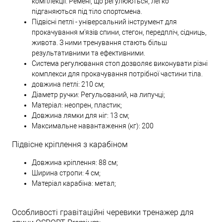
комплекції. Ремені, що регулюються, легко
підганяються під тіло спортсмена.
Підвісні петлі - універсальний інструмент для
прокачування м'язів спини, стегон, передпліч, сідниць,
живота. З ними тренування стають більш
результативними та ефективними.
Система регулювання стоп дозволяє виконувати різні
комплекси для прокачування потрібної частини тіла.
довжина петлі: 210 см;
Діаметр ручки: Регульований, на липучці;
Матеріал: неопрен, пластик;
Довжина лямки для ніг: 13 см;
Максимальне навантаження (кг): 200
Підвісне кріплення з карабіном
Довжина кріплення: 88 см;
Ширина стропи: 4 см;
Матеріал карабіна: метал;
Особливості гравітаційні черевики тренажер для