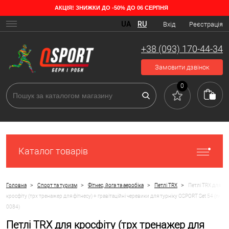
АКЦІЯ! ЗНИЖКИ ДО -50% ДО 06 СЕРПНЯ
UA
RU
Вхід
Реєстрація
+38 (093) 170-44-34
Замовити дзвінок
0
Каталог товарів
>
>
>
>
Головна
Спорт та туризм
Фітнес, йога та аеробіка
Петлі TRX
Петлі TRX для
кросфіту (трх тренажер для фітнесу) + гравітаційні черевики для турніку OSPORT Set 54 (n-
0084)
Петлі TRX для кросфіту (трх тренажер для