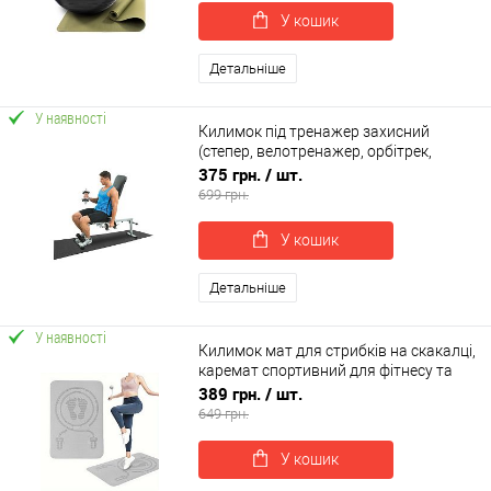
У кошик
Детальніше
У наявності
Килимок під тренажер захисний
(степер, велотренажер, орбітрек,
бігова доріжка) 180х60см EVA OSPORT
375 грн.
/ шт.
(OF-0295)
699 грн.
У кошик
Детальніше
У наявності
Килимок мат для стрибків на скакалці,
каремат спортивний для фітнесу та
спорту TPE 10мм OSPORT (MS 4587-10)
389 грн.
/ шт.
649 грн.
У кошик