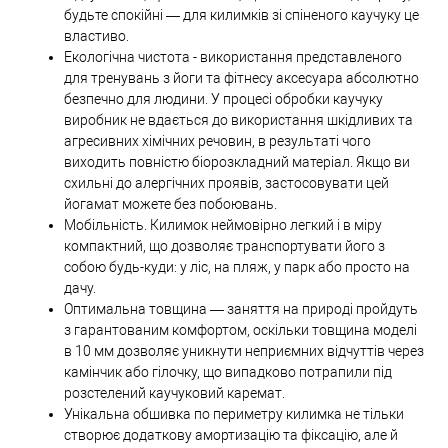
будьте спокійні — для килимків зі спіненого каучуку це
властиво.
Екологічна чистота - використання представленого
для тренувань з йоги та фітнесу аксесуара абсолютно
безпечно для людини. У процесі обробки каучуку
виробник не вдається до використання шкідливих та
агресивних хімічних речовин, в результаті чого
виходить повністю біорозкладний матеріал. Якщо ви
схильні до алергічних проявів, застосовувати цей
йогамат можете без побоювань.
Мобільність. Килимок неймовірно легкий і в міру
компактний, що дозволяє транспортувати його з
собою будь-куди: у ліс, на пляж, у парк або просто на
дачу.
Оптимальна товщина — заняття на природі пройдуть
з гарантованим комфортом, оскільки товщина моделі
в 10 мм дозволяє уникнути неприємних відчуттів через
камінчик або гілочку, що випадково потрапили під
розстелений каучуковий каремат.
Унікальна обшивка по периметру килимка не тільки
створює додаткову амортизацію та фіксацію, але й