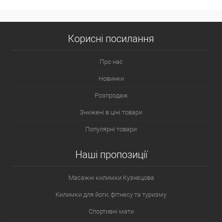
Корисні посилання
Про нас
Новинки
Розпродаж
Знижені в ціні товари
Популярні товари
Наші пропозиції
Масажні килимки Кузнєцова
Килимки для йоги, фітнесу та туризму
Спортивні мати