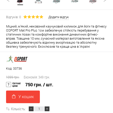
Відгуків: 0
Додати відгук
Міцний, м'який, нековзний каучуковий килимок для йоги та фітнесу
OSPORT Mat Pro Plus 1см забезпечує стійкість перебування у
статичних позах та комфортне виконання динамічних фітнес-
вправ. Товщина 10 мм, сучасний матеріал виготовлення та якісна
обшивка забезпечують відмінну амортизацію та абсолютну
безпеку тренуючого. Ексклюзив та краща ціна в Україні
Код: 33736
1099 грн.
Економія:
349 грн.
Оптові
750 грн.
/ шт.
ціни
У кошик
Кількість: