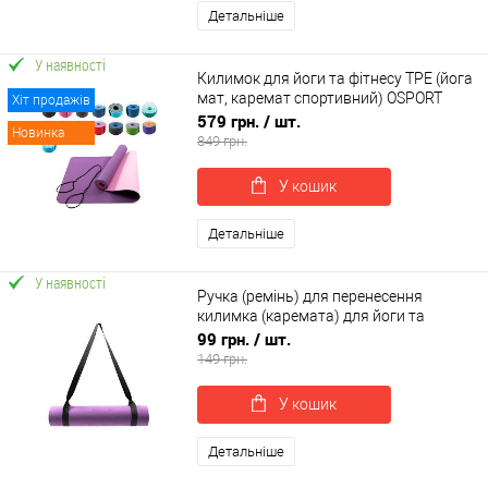
Детальніше
У наявності
Килимок для йоги та фітнесу TPE (йога
мат, каремат спортивний) OSPORT
Хіт продажів
Yoga ECO Pro 6мм (FI-0076)
579 грн.
/ шт.
Новинка
849 грн.
У кошик
Детальніше
У наявності
Ручка (ремінь) для перенесення
килимка (каремата) для йоги та
фітнесу OSPORT (OF-0292)
99 грн.
/ шт.
149 грн.
У кошик
Детальніше