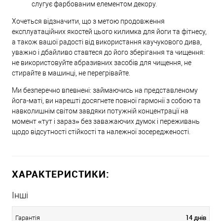
слугує фарбованим елементом декору.
Хочеться відзначити, що з метою продовження
експлуатаційних якостей цього килимка для йоги та фітнесу,
а також вашої радості від використання каучукового дива,
уважно і дбайливо ставтеся до його зберігання та чищення:
не використовуйте абразивних засобів для чищення, не
стирайте в машинці, не перегрівайте.
Ми безперечно впевнені: займаючись на представленому
йога-маті, ви нарешті досягнете повної гармонії з собою та
навколишнім світом завдяки потужній концентрації на
момент «тут і зараз» без заважаючих думок і переживань
щодо відсутності стійкості та належної зосередженості.
ХАРАКТЕРИСТИКИ:
Інші
14 днів
Гарантія