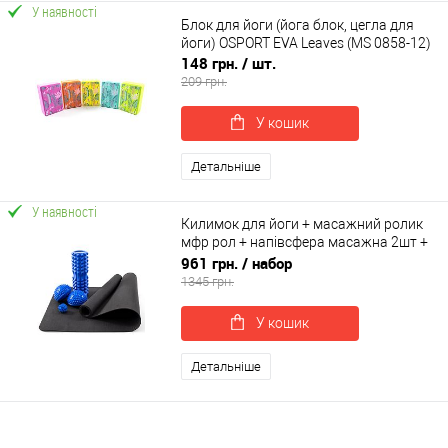
У наявності
Блок для йоги (йога блок, цегла для
йоги) OSPORT EVA Leaves (MS 0858-12)
148 грн.
/ шт.
209 грн.
У кошик
Детальніше
У наявності
Килимок для йоги + масажний ролик
мфр рол + напівсфера масажна 2шт +
масажний м'ячик OSPORT Set 59 (n-
961 грн.
/ набор
0089)
1345 грн.
У кошик
Детальніше