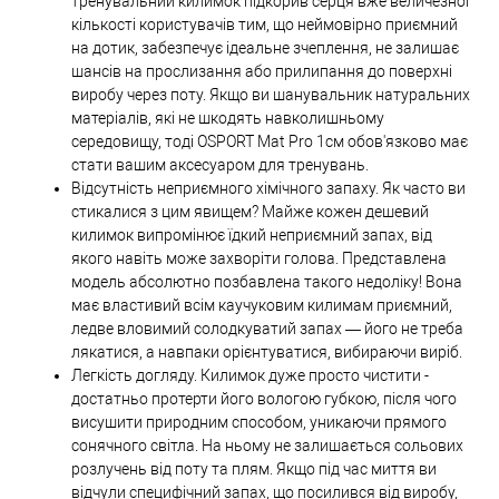
тренувальний килимок підкорив серця вже величезної
кількості користувачів тим, що неймовірно приємний
на дотик, забезпечує ідеальне зчеплення, не залишає
шансів на прослизання або прилипання до поверхні
виробу через поту. Якщо ви шанувальник натуральних
матеріалів, які не шкодять навколишньому
середовищу, тоді OSPORT Mat Pro 1см обов'язково має
стати вашим аксесуаром для тренувань.
Відсутність неприємного хімічного запаху. Як часто ви
стикалися з цим явищем? Майже кожен дешевий
килимок випромінює їдкий неприємний запах, від
якого навіть може захворіти голова. Представлена ​​
модель абсолютно позбавлена ​​такого недоліку! Вона
має властивий всім каучуковим килимам приємний,
ледве вловимий солодкуватий запах — його не треба
лякатися, а навпаки орієнтуватися, вибираючи виріб.
Легкість догляду. Килимок дуже просто чистити -
достатньо протерти його вологою губкою, після чого
висушити природним способом, уникаючи прямого
сонячного світла. На ньому не залишається сольових
розлучень від поту та плям. Якщо під час миття ви
відчули специфічний запах, що посилився від виробу,