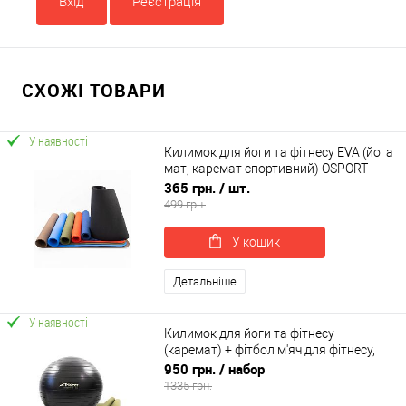
Вхід
Реєстрація
СХОЖІ ТОВАРИ
У наявності
Килимок для йоги та фітнесу EVA (йога
мат, каремат спортивний) OSPORT
Yoga Pro 3мм (OF-0088)
365 грн.
/ шт.
499 грн.
У кошик
Детальніше
У наявності
Килимок для йоги та фітнесу
(каремат) + фітбол м'яч для фітнесу,
вагітних 85 см OSPORT Set 93 (n-0123)
950 грн.
/ набор
1335 грн.