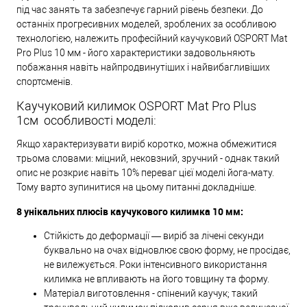
під час занять та забезпечує гарний рівень безпеки. До
останніх прогресивних моделей, зроблених за особливою
технологією, належить професійний каучуковий OSPORT Mat
Pro Plus 10 мм - його характеристики задовольняють
побажання навіть найпродвинутіших і найвибагливіших
спортсменів.
Каучуковий килимок OSPORT Mat Pro Plus
1см особливості моделі:
Якщо характеризувати виріб коротко, можна обмежитися
трьома словами: міцний, нековзний, зручний - однак такий
опис не розкриє навіть 10% переваг цієї моделі йога-мату.
Тому варто зупинитися на цьому питанні докладніше.
8 унікальних плюсів каучукового килимка 10 мм:
Стійкість до деформації — виріб за лічені секунди
буквально на очах відновлює свою форму, не просідає,
не вилежується. Роки інтенсивного використання
килимка не впливають на його товщину та форму.
Матеріал виготовлення - спінений каучук; такий