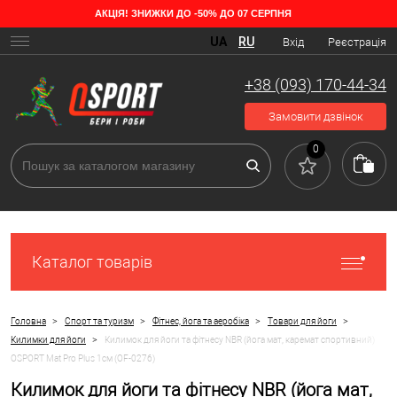
АКЦІЯ! ЗНИЖКИ ДО -50% ДО 07 СЕРПНЯ
UA
RU
Вхід
Реєстрація
+38 (093) 170-44-34
Замовити дзвінок
0
Каталог товарів
>
>
>
>
Головна
Спорт та туризм
Фітнес, йога та аеробіка
Товари для йоги
>
Килимки для йоги
Килимок для йоги та фітнесу NBR (йога мат, каремат спортивний)
OSPORT Mat Pro Plus 1см (OF-0276)
Килимок для йоги та фітнесу NBR (йога мат,