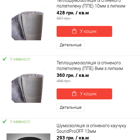
Теплошумоізоляція із спіненого
поліетилену (ППЕ) 10мм з липким
шаром +фольга
428 грн.
/ кв.м
557 грн.
У кошик
Детальніше
У наявності
Теплошумоізоляція із спіненого
поліетилену (ППЕ) 8мм з липким
шаром +фольга
360 грн.
/ кв.м
466 грн.
У кошик
Детальніше
У наявності
Шумоізоляція із спіненого каучуку
SoundProOFF 13мм
293 грн.
/ кв.м