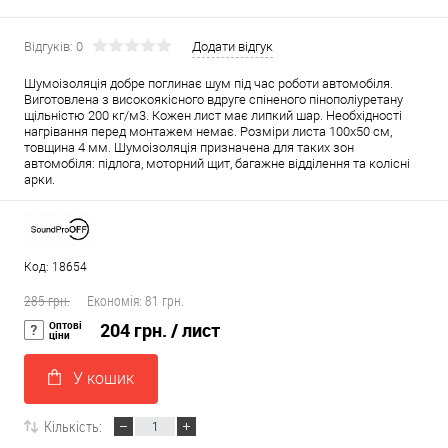
Відгуків: 0
Додати відгук
Шумоізоляція добре поглинає шум під час роботи автомобіля.
Виготовлена з високоякісного вдруге спіненого пінополіуретану
щільністю 200 кг/м3. Кожен лист має липкий шар. Необхідності
нагрівання перед монтажем немає. Розміри листа 100х50 см,
товщина 4 мм. Шумоізоляція призначена для таких зон
автомобіля: підлога, моторний щит, багажне відділення та колісні
арки.
Код: 18654
285 грн.
Економія:
81 грн.
Оптові
204 грн.
/ лист
ціни
У кошик
Кількість: