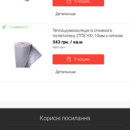
У кошик
Детальніше
У наявності
Теплошумоізоляція із спіненого
поліетилену (ППЕ НХ) 10мм з липким
шаром +фольга
343 грн.
/ кв.м
480 грн.
У кошик
Детальніше
Корисні посилання