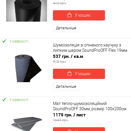
410 грн.
У кошик
Детальніше
У наявності
Шумоізоляція зі спіненого каучуку з
липким шаром SoundProOFF Flex 19мм
537 грн.
/ кв.м
913 грн.
У кошик
Детальніше
У наявності
Мат тепло-шумоізоляційний
SoundProOFF 30мм, розмір 100х200см
1179 грн.
/ лист
1649 грн.