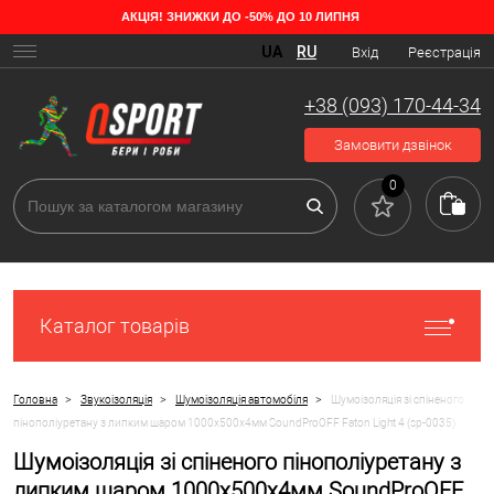
АКЦІЯ! ЗНИЖКИ ДО -50% ДО 10 ЛИПНЯ
UA
RU
Вхід
Реєстрація
+38 (093) 170-44-34
Замовити дзвінок
0
Каталог товарів
>
>
>
Головна
Звукоізоляція
Шумоізоляція автомобіля
Шумоізоляція зі спіненого
пінополіуретану з липким шаром 1000х500х4мм SoundProOFF Faton Light 4 (sp-0035)
Шумоізоляція зі спіненого пінополіуретану з
липким шаром 1000х500х4мм SoundProOFF