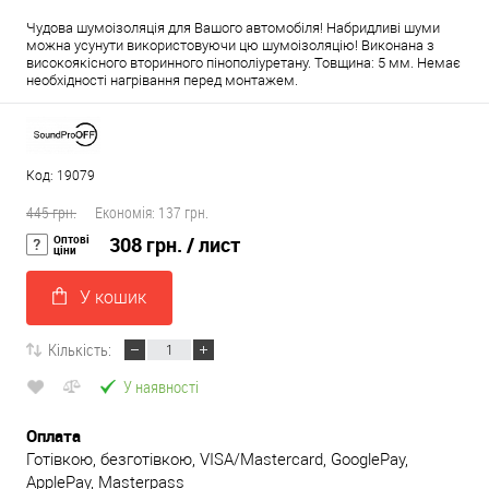
Чудова шумоізоляція для Вашого автомобіля! Набридливі шуми
можна усунути використовуючи цю шумоізоляцію! Виконана з
високоякісного вторинного пінополіуретану. Товщина: 5 мм. Немає
необхідності нагрівання перед монтажем.
Код: 19079
445 грн.
Економія:
137 грн.
Оптові
308 грн.
/ лист
ціни
У кошик
Кількість:
У наявності
Оплата
Готівкою, безготівкою, VISA/Mastercard, GooglePay,
ApplePay, Masterpass