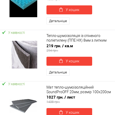
У кошик
Детальніше
У наявності
Тепло-шумоізоляція із спіненого
поліетилену (ППЕ НХ) 8мм з липким
шаром
219 грн.
/ кв.м
294 грн.
У кошик
Детальніше
У наявності
Мат тепло-шумоізоляційний
SoundProOFF 20мм, розмір 100х200см
1027 грн.
/ лист
1438 грн.
У кошик