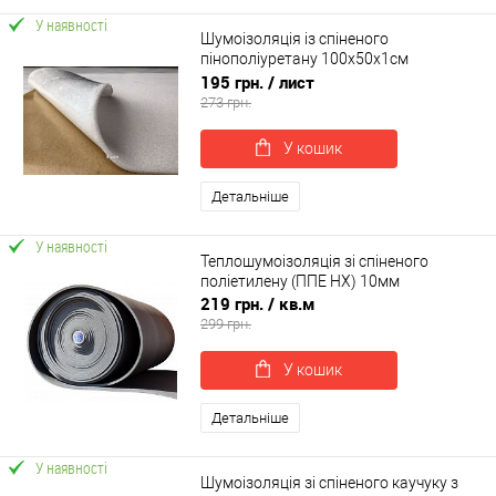
У наявності
Шумоізоляція із спіненого
пінополіуретану 100х50х1см
SoundProOFF DAMPER Light 10 (sp-
195 грн.
/ лист
0049)
273 грн.
У кошик
Детальніше
У наявності
Теплошумоізоляція зі спіненого
поліетилену (ППЕ НХ) 10мм
219 грн.
/ кв.м
299 грн.
У кошик
Детальніше
У наявності
Шумоізоляція зі спіненого каучуку з