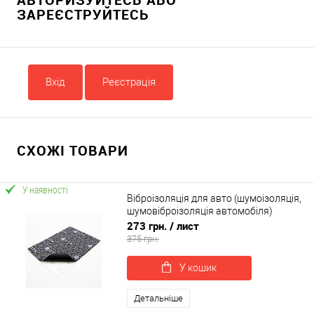
ЗАРЕЄСТРУЙТЕСЬ
Вхід
Реєстрація
СХОЖІ ТОВАРИ
У наявності
Віброізоляція для авто (шумоізоляція,
шумовіброізоляція автомобіля)
Acoustics SANDWICH 500х370х8 мм
273 грн.
/ лист
(56432)
375 грн.
У кошик
Детальніше