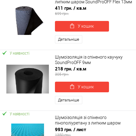
липким шаром SoundProOFF Flex 13мм
411 грн.
/ кв.м
699 грн.
У кошик
Детальніше
У наявності
Шумоізоляція із спіненого каучуку
SoundProOFF 9мм
218 грн.
/ кв.м
305 грн.
У кошик
Детальніше
У наявності
Шумоізоляція зі спіненого
пінополіуретану з липким шаром
100х75х3.5см SoundWave PRO 35 (sp-
993 грн.
/ лист
0057)
1350 грн.