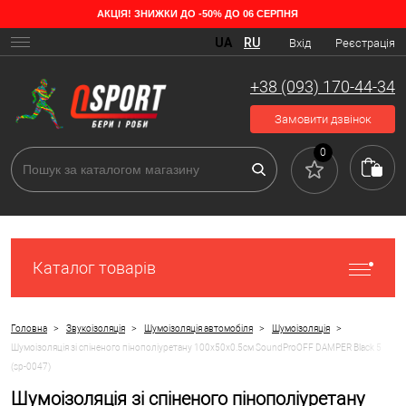
АКЦІЯ! ЗНИЖКИ ДО -50% ДО 06 СЕРПНЯ
UA
RU
Вхід
Реєстрація
+38 (093) 170-44-34
Замовити дзвінок
0
Каталог товарів
>
>
>
>
Головна
Звукоізоляція
Шумоізоляція автомобіля
Шумоізоляція
Шумоізоляція зі спіненого пінополіуретану 100х50х0.5см SoundProOFF DAMPER Black 5
(sp-0047)
Шумоізоляція зі спіненого пінополіуретану