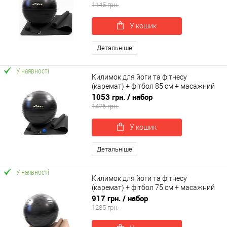
0125)
1145 грн.
У кошик
Детальніше
У наявності
Килимок для йоги та фітнесу
(каремат) + фітбол 85 см + масажний
м'ячик + ремінь для йоги OSPORT Set
1053 грн.
/ набор
101 (n-0131)
1476 грн.
У кошик
Детальніше
У наявності
Килимок для йоги та фітнесу
(каремат) + фітбол 75 см + масажний
м'ячик + ремінь для йоги OSPORT Set
917 грн.
/ набор
100 (n-0130)
1285 грн.