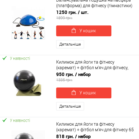
Балансувальна подушка напівсфера
(платформа) для фітнесу (гімнастики)
OSPORT BOSU 60см (MS 2609)
1250 грн.
/ шт.
1899 грн.
У кошик
Детальніше
У наявності
Килимок для йоги та фітнесу
(каремат) + фітбол м'яч для фітнесу,
вагітних 85 см OSPORT Set 93 (n-0123)
950 грн.
/ набор
1335 грн.
У кошик
Детальніше
У наявності
Килимок для йоги та фітнесу
(каремат) + фітбол м'яч для фітнесу 65
см + ремінь для йоги OSPORT Set 95 (n-
818 грн.
/ набор