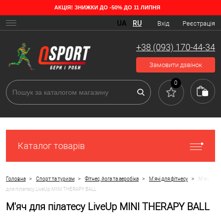
АКЦІЯ! ЗНИЖКИ ДО -50% ДО 11 ЛИПНЯ
UA
RU
Вхід
Реєстрація
+38 (093) 170-44-34
Замовити дзвінок
0
Каталог товарів
>
>
>
>
Головна
Спорт та туризм
Фітнес, йога та аеробіка
М'ячі для фітнесу
М'яч
для пілатесу LiveUp MINI THERAPY BALL
М'яч для пілатесу LiveUp MINI THERAPY BALL