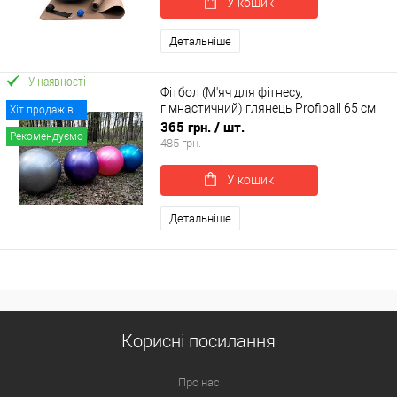
У кошик
Детальніше
У наявності
Фітбол (М'яч для фітнесу,
гімнастичний) глянець Profiball 65 см
Хіт продажів
(MS 1576)
365 грн.
/ шт.
Рекомендуємо
485 грн.
У кошик
Детальніше
Корисні посилання
Про нас