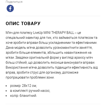
Поделиться
ОПИС ТОВАРУ
М'яч для пілатесу LiveUp MINI THERAPY BALL – це
спеціальний інвентар для тих, хто займається пілатесом та
хоче зробити вправи більш ускладненими та ефективними.
Дана модель м'яча дозволить урізноманітнити заняття,
зробити більше елементів, збільшить навантаження на
м'язи. Завдяки оригінальній формі у вигляді арахісу м'яч
більш стійкий, що дозволить якісніше виконувати вправи.
Використання м'яча дозволить підвищити ефективність від
вправ, зробити струс для організму, допоможе
пропрацювати проблемні зони.
розмір: 28х12 см;
в комплекті ручний насос;
колір: блакитний.