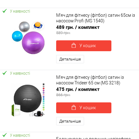
У наявності
М'яч для фітнесу (фітбол) сатин 65см із
насосом Profi (MS 1540)
489 грн.
/ комплект
589 грн.
У кошик
Детальніше
У наявності
М'яч для фітнесу (фітбол) сатин із
насосом Trideer 65 см (MS 3218)
475 грн.
/ комплект
866 грн.
У кошик
Детальніше
У наявності