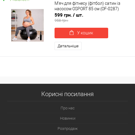
М'яч для фітнесу (фітбол) сатин із
насосом OSPORT 85 см (OF-0287)
599 грн.
/ шт.
958 грн.
У кошик
Детальніше
Корисні посилання
Про нас
Новинки
Розпродаж