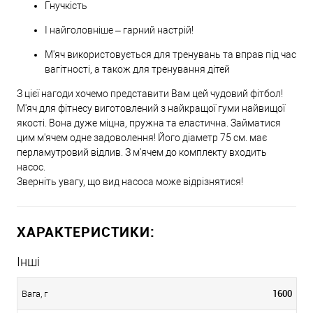
Гнучкість
І найголовніше – гарний настрій!
М'яч використовується для тренувань та вправ під час
вагітності, а також для тренування дітей
З цієї нагоди хочемо представити Вам цей чудовий фітбол!
М'яч для фітнесу виготовлений з найкращої гуми найвищої
якості. Вона дуже міцна, пружна та еластична. Займатися
цим м'ячем одне задоволення! Його діаметр 75 см. має
перламутровий відлив. З м'ячем до комплекту входить
насос.
Зверніть увагу, що вид насоса може відрізнятися!
ХАРАКТЕРИСТИКИ:
Інші
1600
Вага, г