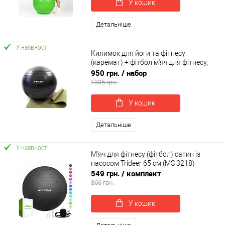
У кошик
Детальніше
У наявності
Килимок для йоги та фітнесу
(каремат) + фітбол м'яч для фітнесу,
вагітних 85 см OSPORT Set 93 (n-0123)
950 грн.
/ набор
1335 грн.
У кошик
Детальніше
У наявності
М'яч для фітнесу (фітбол) сатин із
насосом Trideer 65 см (MS 3218)
549 грн.
/ комплект
866 грн.
У кошик