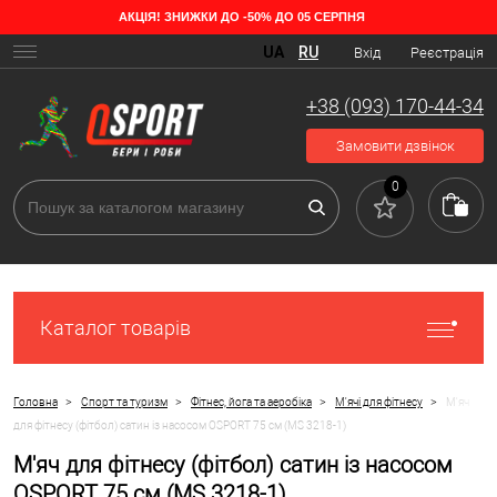
АКЦІЯ! ЗНИЖКИ ДО -50% ДО 05 СЕРПНЯ
UA
RU
Вхід
Реєстрація
+38 (093) 170-44-34
Замовити дзвінок
0
Каталог товарів
>
>
>
>
Головна
Спорт та туризм
Фітнес, йога та аеробіка
М'ячі для фітнесу
М'яч
для фітнесу (фітбол) сатин із насосом OSPORT 75 см (MS 3218-1)
М'яч для фітнесу (фітбол) сатин із насосом
OSPORT 75 см (MS 3218-1)