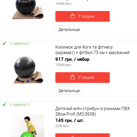
1169 грн.
У кошик
Детальніше
У наявності
Килимок для йоги та фітнесу
(каремат) + фітбол 75 см + масажний
м'ячик + ремінь для йоги OSPORT Set
917 грн.
/ набор
100 (n-0130)
1285 грн.
У кошик
Детальніше
У наявності
Дитячий м'яч стрибун із ріжками ПВХ
38см Profi (MS 0938)
145 грн.
/ шт.
275 грн.