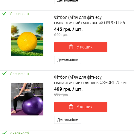
Детальніше
У наявності
Фітбол (М'яч для фітнесу
гімнастичний) масажний OSPORT 55
см (MS 1971)
445 грн.
/ шт.
640 грн.
У кошик
Детальніше
У наявності
Фітбол (М'яч для фітнесу,
гімнастичний) глянець OSPORT 75 см
(OF-0019)
499 грн.
/ шт.
699 грн.
У кошик
Детальніше
У наявності