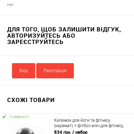
Нет
ДЛЯ ТОГО, ЩОБ ЗАЛИШИТИ ВІДГУК,
АВТОРИЗУЙТЕСЬ АБО
ЗАРЕЄСТРУЙТЕСЬ
Вхід
Реєстрація
СХОЖІ ТОВАРИ
У наявності
Килимок для йоги та фітнесу
(каремат) + фітбол м'яч для фітнесу,
вагітних 65 см OSPORT Set 91 (n-0121)
834 грн.
/ набор