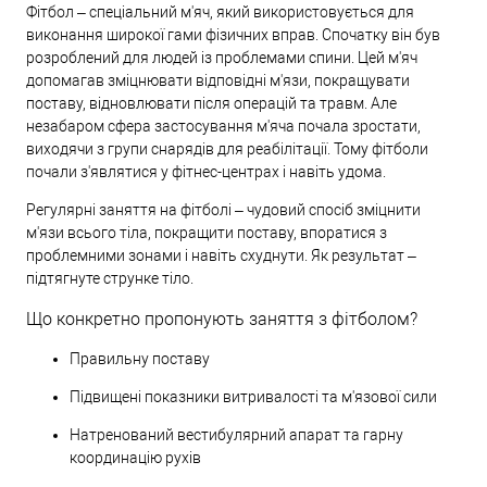
Фітбол – спеціальний м'яч, який використовується для
виконання широкої гами фізичних вправ. Спочатку він був
розроблений для людей із проблемами спини. Цей м'яч
допомагав зміцнювати відповідні м'язи, покращувати
поставу, відновлювати після операцій та травм. Але
незабаром сфера застосування м'яча почала зростати,
виходячи з групи снарядів для реабілітації. Тому фітболи
почали з'являтися у фітнес-центрах і навіть удома.
Регулярні заняття на фітболі – чудовий спосіб зміцнити
м'язи всього тіла, покращити поставу, впоратися з
проблемними зонами і навіть схуднути. Як результат –
підтягнуте струнке тіло.
Що конкретно пропонують заняття з фітболом?
Правильну поставу
Підвищені показники витривалості та м'язової сили
Натренований вестибулярний апарат та гарну
координацію рухів