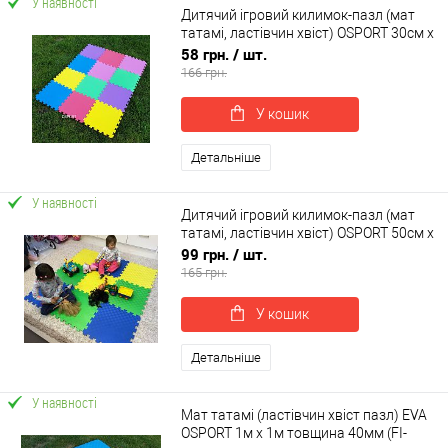
У наявності
Дитячий ігровий килимок-пазл (мат
татамі, ластівчин хвіст) OSPORT 30см х
30см товщина 10мм (FI-0133-1)
58 грн.
/ шт.
166 грн.
У кошик
Детальніше
У наявності
Дитячий ігровий килимок-пазл (мат
татамі, ластівчин хвіст) OSPORT 50см х
50см товщина 10мм (FI-0009)
99 грн.
/ шт.
165 грн.
У кошик
Детальніше
У наявності
Мат татамі (ластівчин хвіст пазл) EVA
OSPORT 1м х 1м товщина 40мм (FI-