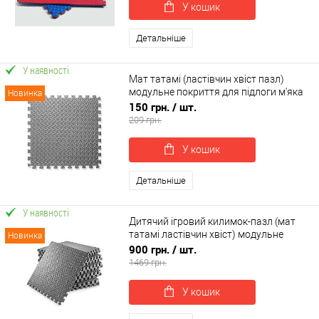
У кошик
Детальніше
У наявності
Мат татамі (ластівчин хвіст пазл)
модульне покриття для підлоги м'яка
Новинка
підлога EVA OSPORT 60 х 60 х 1см (OF-
150 грн.
/ шт.
0313)
209 грн.
У кошик
Детальніше
У наявності
Дитячий ігровий килимок-пазл (мат
татамі ластівчин хвіст) модульне
Новинка
покриття для підлоги 6шт EVA OSPORT
900 грн.
/ шт.
(OF-0311)
1469 грн.
У кошик