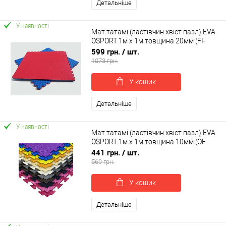
Детальніше
У наявності
Мат татамі (ластівчин хвіст пазл) EVA
OSPORT 1м х 1м товщина 20мм (FI-
0010-20)
599 грн.
/ шт.
1073 грн.
У кошик
Детальніше
У наявності
Мат татамі (ластівчин хвіст пазл) EVA
OSPORT 1м х 1м товщина 10мм (OF-
0230)
441 грн.
/ шт.
569 грн.
У кошик
Детальніше