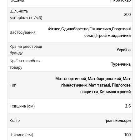
Модель
Щільність
200
матеріалу (кг/м3)
Фітнес,Єдиноборство,Гімнастика,Спортивні
Застосування
секції,Ігрові майданчики
Країна реєстрації
Україна
бренду
Країна-виробник
Туреччина
товару
Мат спортивний, Мат борцовський, Мат
гімнастичний, Мат татамі, Підлогове
Тип
покриття, Килимок ігровий
2.6
Товщина (см)
різні кольори
Колір
100
Ширина (см)