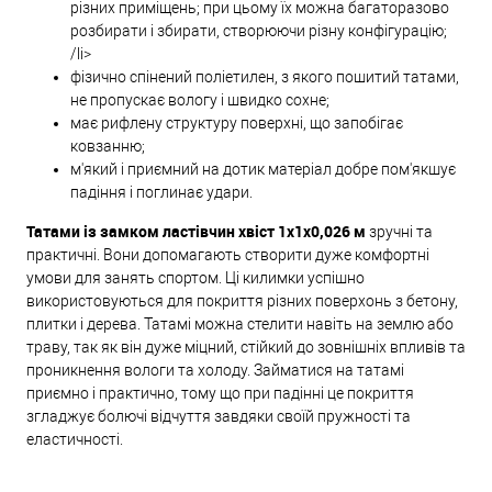
різних приміщень; при цьому їх можна багаторазово
розбирати і збирати, створюючи різну конфігурацію;
/li>
фізично спінений поліетилен, з якого пошитий татами,
не пропускає вологу і швидко сохне;
має рифлену структуру поверхні, що запобігає
ковзанню;
м'який і приємний на дотик матеріал добре пом'якшує
падіння і поглинає удари.
Татами із замком ластівчин хвіст 1x1x0,026 м
зручні та
практичні. Вони допомагають створити дуже комфортні
умови для занять спортом. Ці килимки успішно
використовуються для покриття різних поверхонь з бетону,
плитки і дерева. Татамі можна стелити навіть на землю або
траву, так як він дуже міцний, стійкий до зовнішніх впливів та
проникнення вологи та холоду. Займатися на татамі
приємно і практично, тому що при падінні це покриття
згладжує болючі відчуття завдяки своїй пружності та
еластичності.