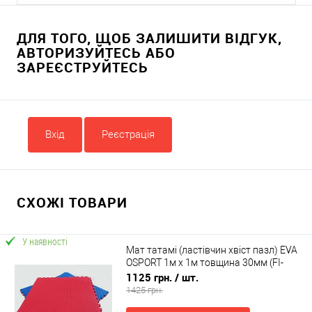
ДЛЯ ТОГО, ЩОБ ЗАЛИШИТИ ВІДГУК,
АВТОРИЗУЙТЕСЬ АБО
ЗАРЕЄСТРУЙТЕСЬ
Вхід
Реєстрація
СХОЖІ ТОВАРИ
У наявності
Мат татамі (ластівчин хвіст пазл) EVA
OSPORT 1м х 1м товщина 30мм (FI-
0010-30)
1125 грн.
/ шт.
1425 грн.