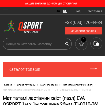
АКЦІЯ! ЗНИЖКИ ДО -50% ДО 07 СЕРПНЯ
UA
RU
Вхід
Реєстрація
+38 (093) 170-44-34
Замовити дзвінок
0
Каталог товарів
>
>
>
>
Головна
Спорт та туризм
Мати спортивні
Мат Татамі (ластівчин хвіст)
Мат татамі ластівчин хвіст (пазл) EVA OSPORT 1м х 1м товщина 26мм (FI-0010-26)
Мат татамі ластівчин хвіст (пазл) EVA
OSPORT 1м х 1м товщина 26мм (FI-0010-26)