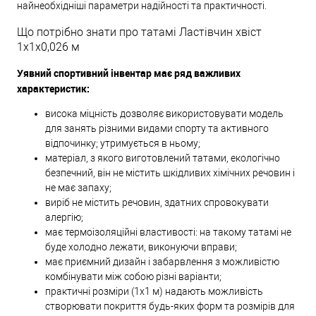
найнеобхідніші параметри надійності та практичності.
Що потрібно знати про татамі Ластівчин хвіст
1x1x0,026 м
Уявний спортивний інвентар має ряд важливих
характеристик:
висока міцність дозволяє використовувати модель
для занять різними видами спорту та активного
відпочинку; утримується в ньому;
матеріал, з якого виготовлений татами, екологічно
безпечний, він не містить шкідливих хімічних речовин і
не має запаху;
виріб не містить речовин, здатних спровокувати
алергію;
має термоізоляційні властивості: на такому татамі не
буде холодно лежати, виконуючи вправи;
має приємний дизайн і забарвлення з можливістю
комбінувати між собою різні варіанти;
практичні розміри (1x1 м) надають можливість
створювати покриття будь-яких форм та розмірів для