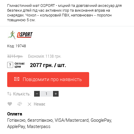
Гімнастичний мат OSPORT - міцний та довговічний аксесуар для
безпеки дітей під час активних ігор та виконання вправ на
снарядах. Чохол – кольоровий ПВХ, наповнювач – поролон
товщиною 5 см.
Код: 19748
3215 грн.
Економія:
1138 грн.
Оптові
2077 грн.
/ шт.
ціни
Повідомити про наявність
Кількість:
Немає
Оплата
Готівкою, безготівкою, VISA/Mastercard, GooglePay,
ApplePay, Masterpass