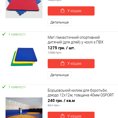
У кошик
Детальніше
У наявності
Мат гімнастичний спортивний
дитячий (для дітей) у чохлі з ПВХ
OSPORT 1м х 0.7м товщина 10см (OF-
1275 грн.
/ шт.
0132)
1986 грн.
У кошик
Детальніше
У наявності
Борцовський килим для боротьби,
дзюдо 12x12м, товщина 40мм OSPORT
240 грн.
/ кв.м
601 грн.
У кошик