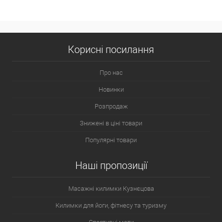
Корисні посилання
Про нас
Новинки
Розпродаж
Знижені в ціні товари
Популярні товари
Наші пропозиції
Масажні килимки Кузнєцова
Килимки для йоги, фітнесу та туризму