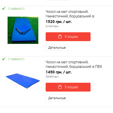
У наявності
Чохол на мат спортивний,
гімнастичний, борцовський зі
шкірвінілу 100х200х10см OSPORT (OF-
1520 грн.
/ шт.
0238)
2129 грн.
У кошик
Детальніше
У наявності
Чохол на мат спортивний,
гімнастичний, борцовський із ПВХ
тканини OSPORT 1м х 2м товщина 4-
1450 грн.
/ шт.
10см (FI-0096)
2049 грн.
У кошик
Детальніше