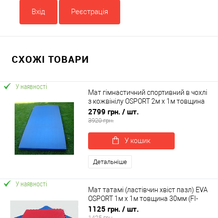
Вхід
Реєстрація
СХОЖІ ТОВАРИ
У наявності
Мат гімнастичний спортивний в чохлі
з кожвінілу OSPORT 2м х 1м товщина
10см (FI-0014)
2799 грн.
/ шт.
3920 грн.
У кошик
Детальніше
У наявності
Мат татамі (ластівчин хвіст пазл) EVA
OSPORT 1м х 1м товщина 30мм (FI-
0010-30)
1125 грн.
/ шт.
1425 грн.