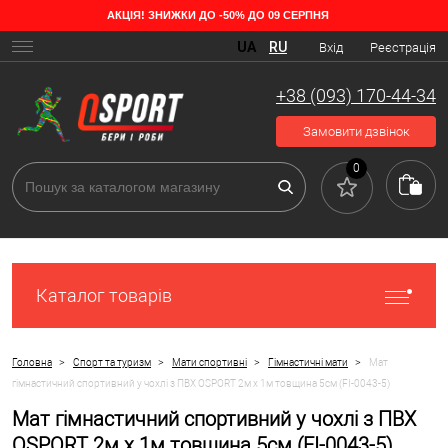
АКЦІЯ! ЗНИЖКИ ДО -50% ДО 09 СЕРПНЯ
UA
RU
Вхід
Реєстрація
+38 (093) 170-44-34
Замовити дзвінок
0
Каталог товарів
>
>
>
>
Головна
Спорт та туризм
Мати спортивні
Гімнастичні мати
Мат
гімнастичний спортивний у чохлі з ПВХ OSPORT 2м х 1м товщина 5см (FI-0043-5)
Мат гімнастичний спортивний у чохлі з ПВХ
OSPORT 2м х 1м товщина 5см (FI-0043-5)