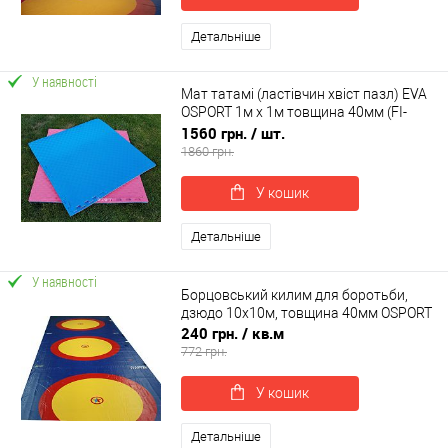
Детальніше
У наявності
Мат татамі (ластівчин хвіст пазл) EVA
OSPORT 1м х 1м товщина 40мм (FI-
0010-40)
1560 грн.
/ шт.
1860 грн.
У кошик
Детальніше
У наявності
Борцовський килим для боротьби,
дзюдо 10х10м, товщина 40мм OSPORT
240 грн.
/ кв.м
772 грн.
У кошик
Детальніше