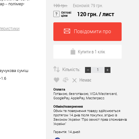
ар – полімер-
199 грн.
Економія:
79 грн.
Оптові
120 грн.
/ лист
ціни
теристики
Повідомити про
наявність
Купити в 1 клік
Кількість:
аучукова суміш
-1.6
Немає
Оплата
Готівкою, безготівкою, VISA/Mastercard,
GooglePay, ApplePay, Masterpass
Обмін/повернення
Обмін та повернення товару здійснюється
протягом 14 днів після покупки, згідно із
Законом України "Про захист прав споживачів
України"
Гарантія: 14 дней