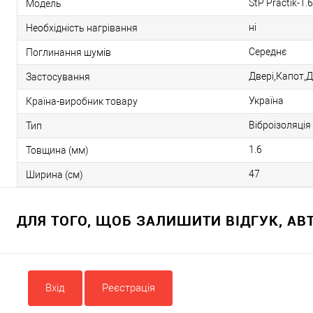
StP Practik-1.6
Модель
ні
Необхідність нагрівання
Середнє
Поглинання шумів
Двері,Капот,
Застосування
Україна
Країна-виробник товару
Віброізоляція
Тип
1.6
Товщина (мм)
47
Ширина (см)
ДЛЯ ТОГО, ЩОБ ЗАЛИШИТИ ВІДГУК, А
Вхід
Реєстрація