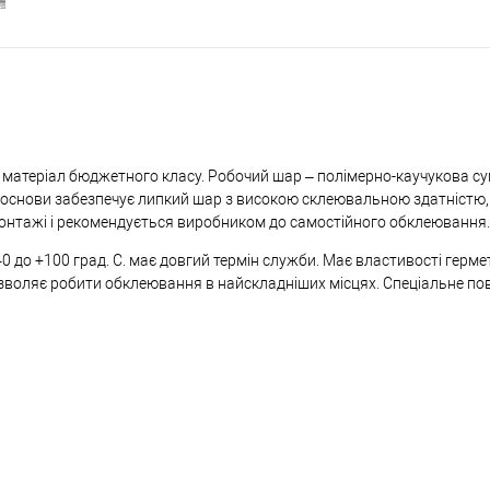
ий матеріал бюджетного класу. Робочий шар – полімерно-каучукова су
 основи забезпечує липкий шар з високою склеювальною здатністю,
монтажі і рекомендується виробником до самостійного обклеювання.
0 до +100 град. С. має довгий термін служби. Має властивості гермет
дозволяє робити обклеювання в найскладніших місцях. Спеціальне п