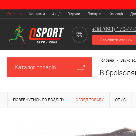
Головна
Контакти
Акції
Відгуки
Послуги
Колекції
Дос
+38 (093) 170-44-
Замовити дзвінок
Головна
>
Звукоізо
Каталог товарів
Віброізоля
ПОВЕРНУТИСЬ ДО РОЗДІЛУ
ОГЛЯД ТОВАРУ
ОПИС