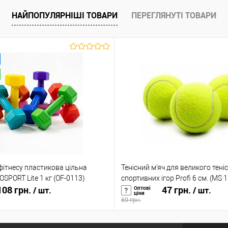
НАЙПОПУЛЯРНІШІ ТОВАРИ
ПЕРЕГЛЯНУТІ ТОВАРИ
аявності
У вибране
У наявності
У вибране
фітнесу пластикова цільна
Тенісний м'яч для великого теніс
OSPORT Lite 1 кг (OF-0113)
спортивних ігор Profi 6 см. (MS 
08 грн.
47 грн.
Оптові
/ шт.
/ шт.
ціни
69 грн.