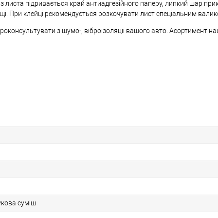
ці з листа підривається край антиадгезійного паперу, липкий шар пр
ощі. При клейці рекомендується розкочувати лист спеціальним валик
проконсультувати з шумо-, віброізоляції вашого авто. Асортимент н
укова суміш