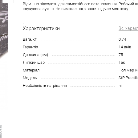
Відмінно підходить для самостійного встановлення. Робочий ш
каучукова суміш. Не вимагає нагрівання під час монтажу.
.
Характеристики:
Всі харак
Вага, кг
0.74
Гарантія
14 днів
Довжина (см)
75
Липкий шар
Так
Матеріал
Полімер-к
Модель
StP Practik
Необхідність нагрівання
ні