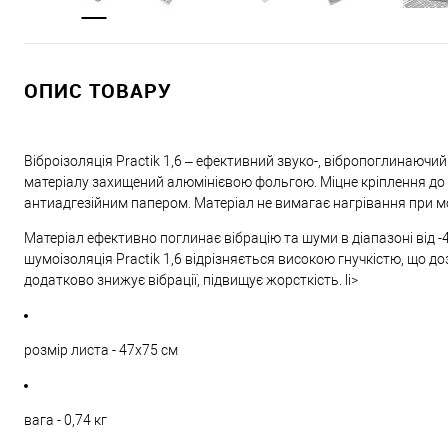
ОПИС ТОВАРУ
Віброізоляція Practik 1,6 – ефективний звуко-, вібропоглинаюч
матеріалу захищений алюмінієвою фольгою. Міцне кріплення до
антиадгезійним папером. Матеріал не вимагає нагрівання при 
Матеріал ефективно поглинає вібрацію та шуми в діапазоні від -4
шумоізоляція Practik 1,6 відрізняється високою гнучкістю, що 
додатково знижує вібрації, підвищує жорсткість. li>
розмір листа - 47х75 см
вага - 0,74 кг