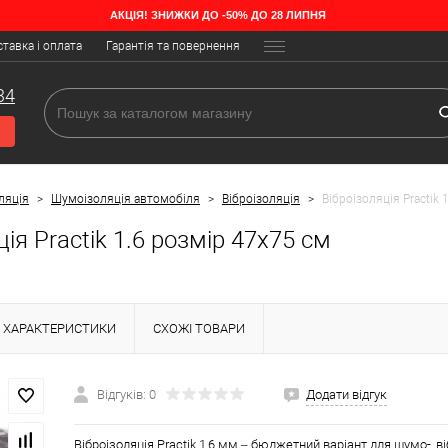
АКЦІЯ! ЗНИЖКИ ДО -50% ДО 28 ЛИПНЯ
тавка і оплата
Гарантія та повернення
34
ляція
>
Шумоізоляція автомобіля
>
Віброізоляція
>
Віброізоляція Practik 
ція Practik 1.6 розмір 47х75 см
ХАРАКТЕРИСТИКИ
СХОЖІ ТОВАРИ
Відгуків: 0
Додати відгук
Віброізоляція Practik 1,6 мм – бюджетний варіант для шумо-, ві