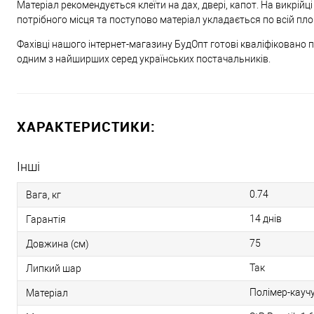
Матеріал рекомендується клеїти на дах, двері, капот. На викрій
потрібного місця та поступово матеріал укладається по всій пл
Фахівці нашого інтернет-магазину БудОпт готові кваліфіковано 
одним з найширших серед українських постачальників.
ХАРАКТЕРИСТИКИ:
Інші
0.74
Вага, кг
14 днів
Гарантія
75
Довжина (см)
Так
Липкий шар
Полімер-кауч
Матеріал