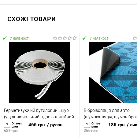
СХОЖІ ТОВАРИ
У наявності
У наявності
Герметизуючий бутиловий шнур
Віброізоляція для авто
(ущільнювальний гідроізоляційний
(шумоізоляція, шумовібро
герметик) SoundProOFF ButylCord
автомобіля) SoundProOFF
Оптові
Оптові
466 грн.
/ рулон
186 грн.
/ ли
ціни
ціни
11м (sp-0021)
PRO 3мм (sp-0024)
621 грн.
265 грн.