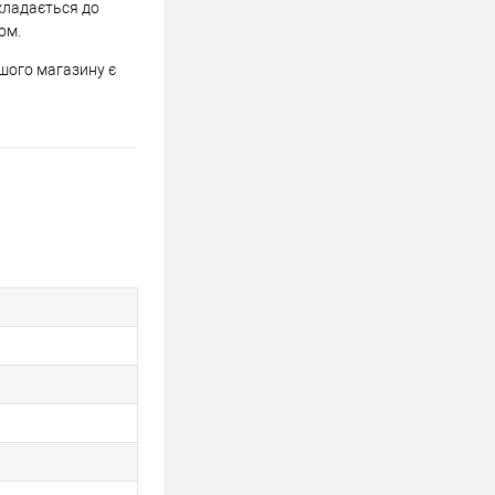
икладається до
ом.
ашого магазину є