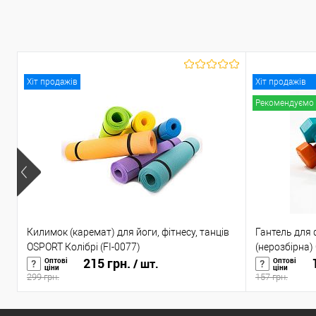
У вибране
У наявності
У вибране
У н
Хіт продажів
Хіт продажів
Рекомендуємо
Килимок (каремат) для йоги, фітнесу, танців
Гантель для 
OSPORT Колібрі (FI-0077)
(нерозбірна) 
215 грн.
1
Оптові
Оптові
/ шт.
ціни
ціни
299 грн.
157 грн.