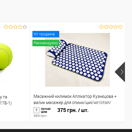
У наявності
Хіт продажів
Рекомендуємо
Масажний килимок Аплікатор Кузнєцова +
М
у та
валик масажер для спини/шиї/ніг/стоп/
(
1178-1)
голови/тіла OSPORT (n-0002)
375 грн.
3
Оптові
/ шт.
ціни
589 грн.
5