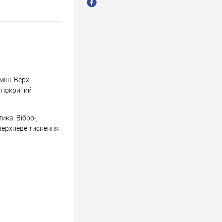
міш. Верх
 покритий
ика. Вібро-,
оверхневе тиснення