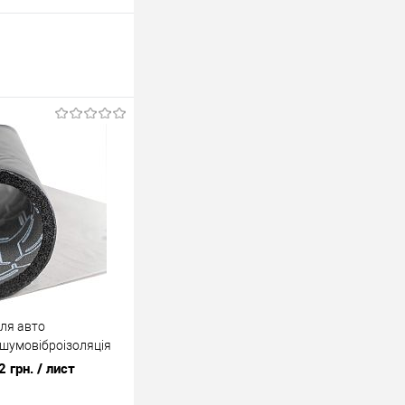
для авто
 шумовіброізоляція
oundProOFF
2 грн.
/ лист
0027)