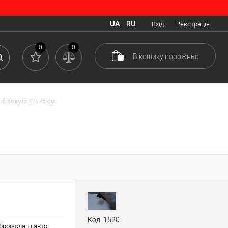
UA
RU
Вхід
Реєстрація
0
0
В кошику
порожньо
1.6 розмір 47х75 см
Код: 1520
броізоляції авто.