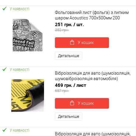
У наявності
Фольгований лист (фольга) з липким
шаром Acoustics 700х500мм 200
мікронів (SoundFoil)
251 грн.
/ шт.
352 грн.
У кошик
Детальніше
У наявності
Віброізоляція для авто (шумоізоляція,
шумовіброізоляція автомобіля)
SoundProOFF MULTIMAT PRO 70*50см
469 грн.
/ лист
(sp-0055)
657 грн.
У кошик
Детальніше
У наявності
Віброізоляція для авто (шумоізоляція,