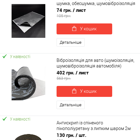
шумка, обесшумка, шумовіброізоляція
автомобіля) SoundProOFF M1 (sp-
74 грн.
/ лист
0001)
105 грн.
У кошик
Детальніше
У наявності
Віброізоляція для авто (шумоізоляція,
шумовіброізоляція автомобіля)
SoundProOFF MULTISOFT (sp-0027)
402 грн.
/ лист
563 грн.
У кошик
Детальніше
У наявності
Антискрип із спіненого
пінополіуретану з липким шаром 2м
Acoustics (Soft Tape)
130 грн.
/ шт.