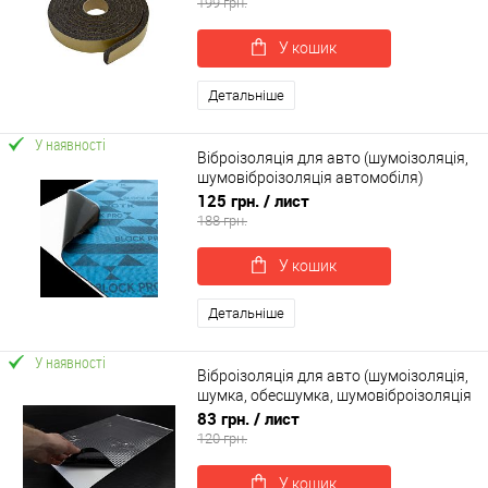
199 грн.
У кошик
Детальніше
У наявності
Віброізоляція для авто (шумоізоляція,
шумовіброізоляція автомобіля)
SoundProOFF BLOCK PRO 2мм (sp-
125 грн.
/ лист
0023)
188 грн.
У кошик
Детальніше
У наявності
Віброізоляція для авто (шумоізоляція,
шумка, обесшумка, шумовіброізоляція
автомобіля) SoundProOFF M2 (sp-
83 грн.
/ лист
0002)
120 грн.
У кошик