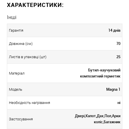
ХАРАКТЕРИСТИКИ:
Інші
14 днів
Гарантія
70
Довжина (см)
25
Листів в упаковці (шт)
Бутил-каучуковий
Матеріал
композитний герметик
Magna 1
Модель
ні
Необхідність нагрівання
Двері,Капот,Дах,Пол,Арки
Застосування
коліс,Багажник