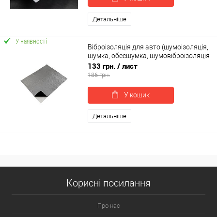
Детальніше
У наявності
Віброізоляція для авто (шумоізоляція,
шумка, обесшумка, шумовіброізоляція
автомобіля) SoundProOFF X1 (sp-0013)
133 грн.
/ лист
186 грн.
У кошик
Детальніше
Корисні посилання
Про нас