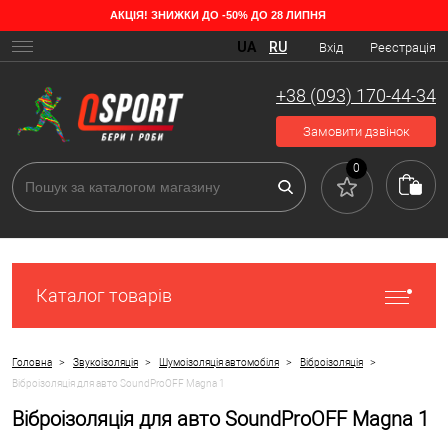
АКЦІЯ! ЗНИЖКИ ДО -50% ДО 28 ЛИПНЯ
UA
RU
Вхід
Реєстрація
+38 (093) 170-44-34
Замовити дзвінок
0
Каталог товарів
>
>
>
>
Головна
Звукоізоляція
Шумоізоляція автомобіля
Віброізоляція
Віброізоляція для авто SoundProOFF Magna 1
Віброізоляція для авто SoundProOFF Magna 1