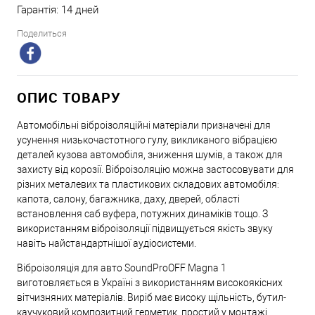
Гарантія: 14 дней
Поделиться
ОПИС ТОВАРУ
Автомобільні віброізоляційні матеріали призначені для
усунення низькочастотного гулу, викликаного вібрацією
деталей кузова автомобіля, зниження шумів, а також для
захисту від корозії. Віброізоляцію можна застосовувати для
різних металевих та пластикових складових автомобіля:
капота, салону, багажника, даху, дверей, області
встановлення саб вуфера, потужних динаміків тощо. З
використанням віброізоляції підвищується якість звуку
навіть найстандартнішої аудіосистеми.
Віброізоляція для авто SoundProOFF Magna 1
виготовляється в Україні з використанням високоякісних
вітчизняних матеріалів. Виріб має високу щільність, бутил-
каучуковий композитний герметик, простий у монтажі.