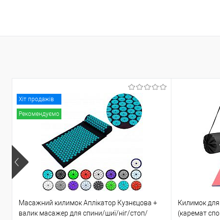
У кошик
У кошик
Купити в 1 клік
До
Купити в 1 клік
До
порівняння
порівня
У вибране
У наявності
У вибране
У н
Хіт продажів
Рекомендуємо
Масажний килимок Аплікатор Кузнєцова +
Килимок для 
валик масажер для спини/шиї/ніг/стоп/
(каремат сп