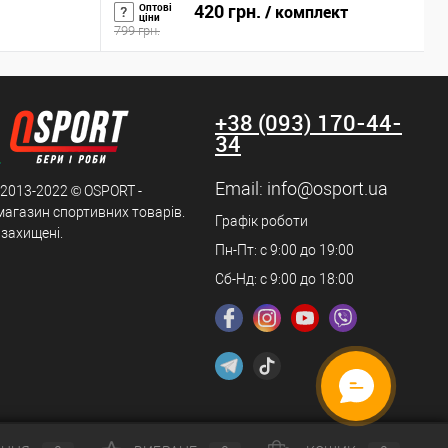
p-0001)
голови/тіла OSPORT (n-0004)
420 грн.
Оптові
/ комплект
ціни
799 грн.
2
+38 (093) 170-44-
34
Email:
info@osport.ua
 2013-2022 © OSPORT -
магазин спортивних товарів.
Графік роботи
 захищені.
Пн-Пт: с 9:00 до 19:00
Сб-Нд: с 9:00 до 18:00