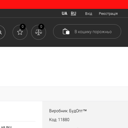
UA
RU
Вхід
Реєстрація
0
0
В кошику
порожньо
Виробник: БудОпт™
Код: 11880
 на яку