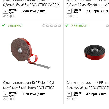
0,8мм*15мм*5м ACOUSTICS CARFIX
0,8мм*12мм*5м блістер A
(50215)
CARFIX (50212B)
Оптові
Оптові
246 грн.
/ шт.
218 грн.
/ шт
ціни
ціни
345 грн.
305 грн.
У наявності
У наявності
У кошик
У кошик
Купити в 1 клік
До
Купити в 1 клік
До
порівняння
порівня
У вибране
У наявності
У вибране
У н
Скотч двосторонній PE сірий 0,8
Скотч двосторонній PE чо
мм*9 мм*5 м блістер ACOUSTICS
1мм*6мм*1м ACOUSTICS P
CARFIX (50029B)
(10416)
Оптові
Оптові
170 грн.
/ шт.
45 грн.
/ шт.
ціни
ціни
238 грн.
63 грн.