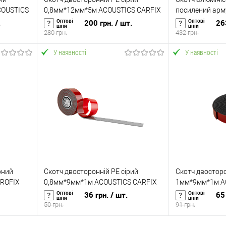
COUSTICS
0,8мм*12мм*5м ACOUSTICS CARFIX
посилений арм
(50212)
PET 75мм (40м
Оптові
Оптові
.
200 грн.
/ шт.
26
ціни
ціни
280 грн.
432 грн.
У наявності
У наявності
У кошик
Купити в 1 клік
До
Купити в 1 кл
ння
порівняння
аявності
У вибране
У наявності
У вибране
рний
Скотч двосторонній PE сірий
Скотч двосторо
ROFIX
0,8мм*9мм*1м ACOUSTICS CARFIX
1мм*9мм*1м A
(10029)
(10419)
Оптові
Оптові
36 грн.
/ шт.
65 
ціни
ціни
50 грн.
91 грн.