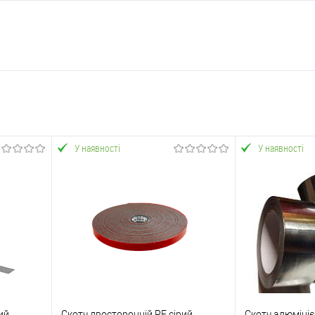
У наявності
У наявності
ий
Скотч двосторонній PE сірий
Скотч алюміні