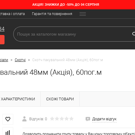
АКЦІЯ! ЗНИЖКИ ДО -50% ДО 04 СЕРПНЯ
тавка і оплата
Гарантія та повернення
34
ріали
>
Скотчі
>
Скотч пакувальний 48мм (Акція), 60пог.м
вальний 48мм (Акція), 60пог.м
ХАРАКТЕРИСТИКИ
СХОЖІ ТОВАРИ
Відгуків: 0
Додати відгук
Дозволить позначити групу товару у Вашому торговому об'єкті,