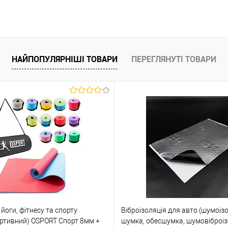
У кошик
Купити в 1 клік
До
Купити в 1 кл
ння
порівняння
НАЙПОПУЛЯРНІШІ ТОВАРИ
ПЕРЕГЛЯНУТІ ТОВАРИ
аявності
У вибране
У наявності
У вибране
йоги, фітнесу та спорту
Віброізоляція для авто (шумоізо
ортивний) OSPORT Спорт 8мм +
шумка, обесшумка, шумовіброіз