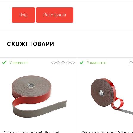
Вхід
Реєстрація
СХОЖІ ТОВАРИ
У наявності
У наявності
Скотч двосторонній PE сірий
Скотч двосторонній PE сір