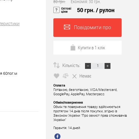
80 грн.
Економія:
30 грн.
Оптові
50 грн.
/ рулон
ціни
теристики
Повідомити про
наявність
Купити в 1 клік
Кількість:
я 60пог.м
Немає
Оплата
Готівкою, безготівкою, VISA/Mastercard,
GooglePay, ApplePay, Masterpass
Обмін/повернення
Обмін та повернення товару здійснюється
протягом 14 днів після покупки, згідно із
Законом України "Про захист прав споживачів
України"
Гарантія: 14 дней