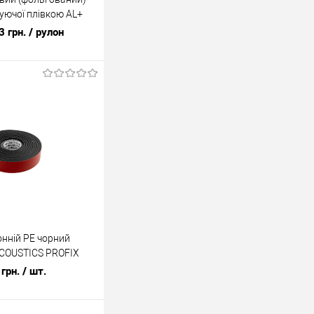
уючої плівкою AL+
)
3 грн.
/ рулон
У кошик
ік
До
порівняння
У наявності
нній PE чорний
COUSTICS PROFIX
грн.
/ шт.