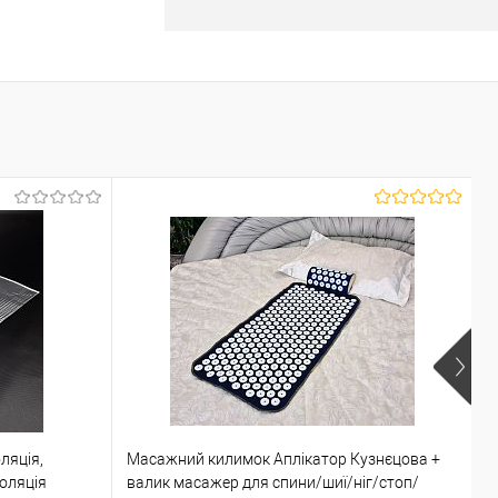
У кошик
ік
До
порівняння
У наявності
ляція,
Масажний килимок Аплікатор Кузнєцова +
Г
оляція
валик масажер для спини/шиї/ніг/стоп/
(