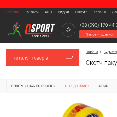
Головна
Контакти
Акції
Відгуки
Послуги
Колекції
Дос
+38 (093) 170-44-
Замовити дзвінок
Головна
>
Будмате
Каталог товарів
Скотч паку
ПОВЕРНУТИСЬ ДО РОЗДІЛУ
ОГЛЯД ТОВАРУ
ОПИС