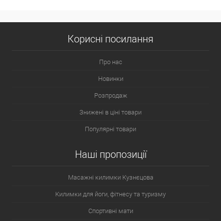
Корисні посилання
Про нас
Новинки
Розпродаж
Знижені в ціні товари
Популярні товари
Наші пропозиції
Масажні килимки Кузнєцова
Килимки для йоги, фітнесу та туризму
Спортивні мати