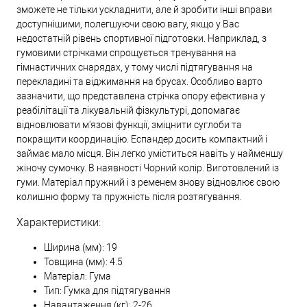
зможете не тільки ускладнити, але й зробити інші вправи
доступнішими, полегшуючи свою вагу, якщо у Вас
недостатній рівень спортивної підготовки. Наприклад, з
гумовими стрічками спрощується тренування на
гімнастичних снарядах, у тому числі підтягування на
перекладині та віджимання на брусах. Особливо варто
зазначити, що представлена ​​стрічка опору ефективна у
реабілітації та лікувальній фізкультурі, допомагає
відновлювати м'язові функції, зміцнити суглоби та
покращити координацію. Еспандер досить компактний і
займає мало місця. Він легко уміститься навіть у найменшу
жіночу сумочку. В наявності Чорний колір. Виготовлений із
гуми. Матеріал пружний і з ременем знову відновлює свою
колишню форму та пружність після розтягування.
Характеристики:
Ширина (мм): 19
Товщина (мм): 4.5
Матеріал: Гума
Тип: Гумка для підтягування
Навантаження (кг): 2-26