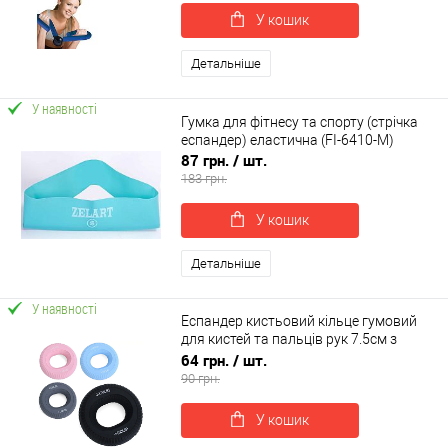
У кошик
Детальніше
У наявності
Гумка для фітнесу та спорту (стрічка
еспандер) еластична (FI-6410-M)
87 грн.
/ шт.
183 грн.
У кошик
Детальніше
У наявності
Еспандер кистьовий кільце гумовий
для кистей та пальців рук 7.5см з
подвійним навантаженням OSPORT
64 грн.
/ шт.
(MS 4829)
90 грн.
У кошик