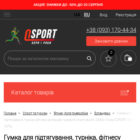
АКЦІЯ! ЗНИЖКИ ДО -50% ДО 03 СЕРПНЯ
UA
RU
Вхід
Реєстрація
+38 (093) 170-44-34
Замовити дзвінок
0
Каталог товарів
>
>
>
>
Головна
Спорт та туризм
Фітнес, йога та аеробіка
Еспандери
Гумка для
підтягування, турніка, фітнесу (еспандер гумовий спортивний) 2080x19 мм OSPORT (MS
1876)
Гумка для підтягування, турніка, фітнесу