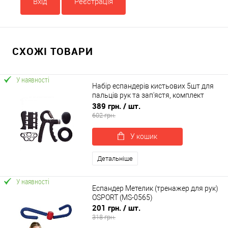
Вхід
Реєстрація
СХОЖІ ТОВАРИ
У наявності
Набір еспандерів кистьових 5шт для
пальців рук та зап'ястя, комплект
еспандерів 10-60 кг OSPORT (OF-0304)
389 грн.
/ шт.
602 грн.
У кошик
Детальніше
У наявності
Еспандер Метелик (тренажер для рук)
OSPORT (MS-0565)
201 грн.
/ шт.
318 грн.