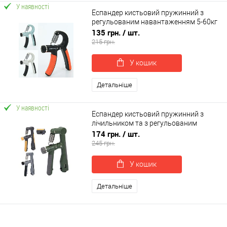
У наявності
Еспандер кистьовий пружинний з
регульованим навантаженням 5-60кг
OSPORT (MS 4122-4)
135 грн.
/ шт.
215 грн.
У кошик
Детальніше
У наявності
Еспандер кистьовий пружинний з
лічильником та з регульованим
навантаженням 5-60кг OSPORT (MS
174 грн.
/ шт.
4811)
245 грн.
У кошик
Детальніше