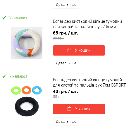
Детальніше
У наявності
Еспандер кистьовий кільце гумовий
для кистей та пальців рук 7.5см з
подвійним навантаженням 27-32кг
65 грн.
/ шт.
OSPORT (MS 4616)
99 грн.
У кошик
Детальніше
У наявності
Еспандер кистьовий кільце гумовий
для кистей та пальців рук 7см OSPORT
(MS 4826)
40 грн.
/ шт.
55 грн.
У кошик
Детальніше