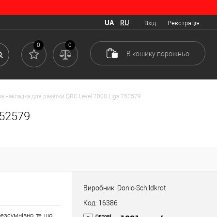
UA
RU
Вхід
Реєстрація
0
0
В кошику
порожньо
а накладка для ракетки QRC Level 7000 Liga 752579
752579
Виробник: Donic-Schildkrot
Код: 16386
безсумнівно, те, що
Оптові