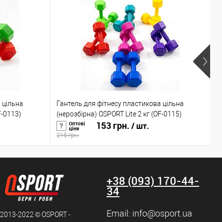
К
 цільна
Гантель для фітнесу пластикова цільна
(
F-0113)
(нерозбірна) OSPORT Lite 2 кг (OF-0115)
153 грн.
(
Оптові
/ шт.
ціни
215 грн.
1
+38 (093) 170-44-
34
Email:
info@osport.ua
 2013-2022 © OSPORT -