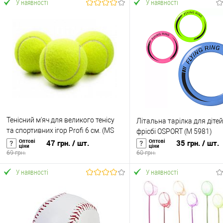
У наявності
У наявності
Тенісний м'яч для великого тенісу
Літальна тарілка для дітей
та спортивних ігор Profi 6 см. (MS
фрісбі OSPORT (M ​​5981)
1178-1)
Оптові
Оптові
47 грн.
/ шт.
35 грн.
/ шт.
ціни
ціни
69 грн.
60 грн.
У наявності
У наявності
У кошик
У кошик
Купити в 1 клік
До
Купити в 1 клік
До
порівняння
порівня