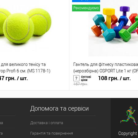
Рекомендуємо
 для великого тенісу та
Гантель для фітнесу пластикова
ор Profi 6 см. (MS 1178-1)
(нерозбірна) OSPORT Lite 1 кг (O
7 грн.
108 грн.
Оптові
/ шт.
/ шт.
ціни
157 грн.
Допомога та сервіси
ва
Доставка і оплата
та
Гарантія та повернення
Copyright