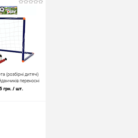
а (розбірні дитячі)
йданчиків переносні
'яч, насос OSPORT
5 грн.
/ шт.
У кошик
ік
До
порівняння