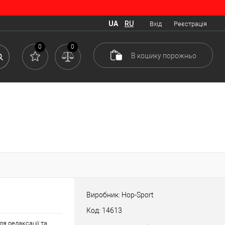
UA
RU
Вхід
Реєстрація
0
0
В кошику
порожньо
Виробник: Hop-Sport
Код: 14613
я релаксації та