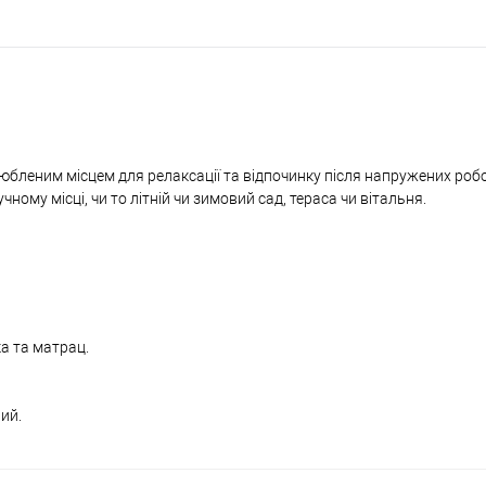
бленим місцем для релаксації та відпочинку після напружених робо
ому місці, чи то літній чи зимовий сад, тераса чи вітальня.
ка та матрац.
лий.