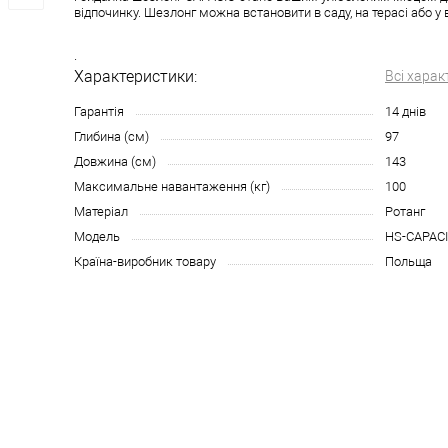
відпочинку. Шезлонг можна встановити в саду, на терасі або у в
.
Характеристики:
Всі харак
Гарантія
14 днів
Глибина (см)
97
Довжина (см)
143
Максимальне навантаження (кг)
100
Матеріал
Ротанг
Модель
HS-CAPAC
Країна-виробник товару
Польща