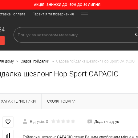
АКЦІЯ! ЗНИЖКИ ДО -50% ДО 30 ЛИПНЯ
тавка і оплата
Гарантія та повернення
34
для дому
>
Садові гойдалки
>
Садова гойдалка шезлонг Hop-Sport CAPACIO
йдалка шезлонг Hop-Sport CAPACIO
ХАРАКТЕРИСТИКИ
СХОЖІ ТОВАРИ
Відгуків: 0
Додати відгук
Гойдалка шезлонг CAPACIO стане Вашим улюбленим місцем дл