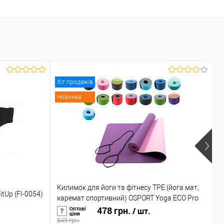
Хіт продажів
Х
Новинка
Р
Килимок для йоги та фітнесу TPE (йога мат,
М
tUp (FI-0054)
каремат спортивний) OSPORT Yoga ECO Pro
в
6мм (FI-0076)
478 грн.
г
Оптові
/ шт.
ціни
849 грн.
5