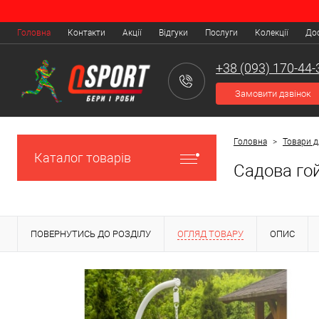
Головна
Контакти
Акції
Відгуки
Послуги
Колекції
Дос
+38 (093) 170-44-
Замовити дзвінок
Головна
>
Товари 
Каталог товарів
Садова го
ПОВЕРНУТИСЬ ДО РОЗДІЛУ
ОГЛЯД ТОВАРУ
ОПИС