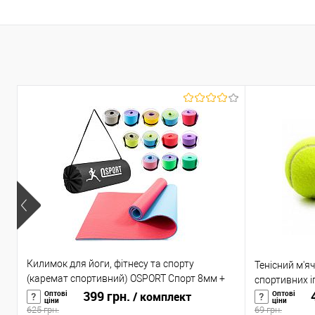
Килимок для йоги, фітнесу та спорту
Тенісний м'яч
(каремат спортивний) OSPORT Спорт 8мм +
спортивних іг
чохол (n-0008)
399 грн.
4
Оптові
Оптові
/ комплект
ціни
ціни
625 грн.
69 грн.