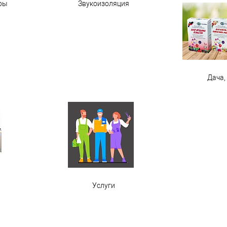
ры
Звукоизоляция
Дача,
ы
Услуги