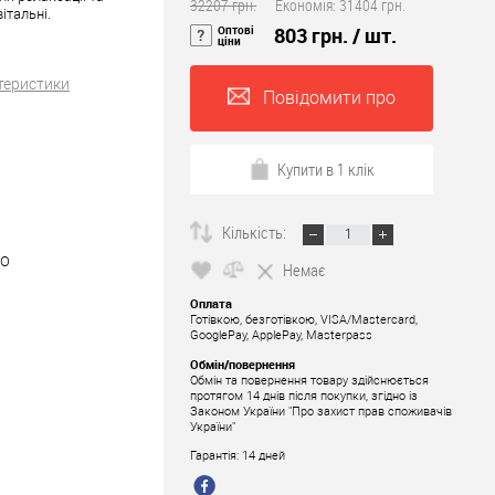
32207 грн.
Економія:
31404 грн.
італьні.
Оптові
803 грн.
/ шт.
ціни
теристики
Повідомити про
наявність
Купити в 1 клік
Кількість:
IO
Немає
Оплата
Готівкою, безготівкою, VISA/Mastercard,
GooglePay, ApplePay, Masterpass
Обмін/повернення
Обмін та повернення товару здійснюється
протягом 14 днів після покупки, згідно із
Законом України "Про захист прав споживачів
України"
Гарантія: 14 дней