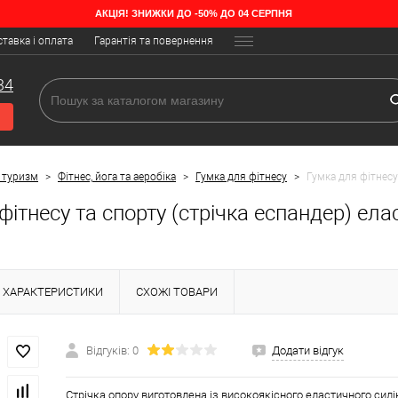
АКЦІЯ! ЗНИЖКИ ДО -50% ДО 04 СЕРПНЯ
тавка і оплата
Гарантія та повернення
34
 туризм
>
Фітнес, йога та аеробіка
>
Гумка для фітнесу
>
Гумка для фітнесу
фітнесу та спорту (стрічка еспандер) ел
ХАРАКТЕРИСТИКИ
СХОЖІ ТОВАРИ
Відгуків: 0
Додати відгук
Стрічка опору виготовлена із високоякісного еластичного сил