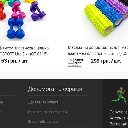
Масажний ролик, валик для ма
фітнесу пластикова цільна
(масажер для спини, шиї, ніг) O
OSPORT Lite 2 кг (OF-0115)
53 грн.
33*13см (MS 0857-4)
299 грн.
Оптові
/ шт.
/ шт.
ціни
569 грн.
Допомога та сервіси
ва
Доставка і оплата
та
Гарантія та повернення
Copyright
Інтернет-
Зворотній зв'язок
Всі права