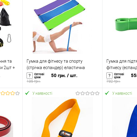
ння та
Гумка для фітнесу та спорту
Гумка для підтя
ги 2шт +
(стрічка еспандер) еластична
фітнесу (еспан
7 (n-
OSPORT Profi M (MS 1852-1)
спортивний) 2
Оптові
Оптові
.
50 грн.
/ шт.
55
ціни
ціни
(MS 1878)
135 грн.
732 грн.
У наявності
У наявності
У кошик
Купити в 1 клік
До
Купити в 1 кл
ння
порівняння
аявності
У вибране
У наявності
У вибране