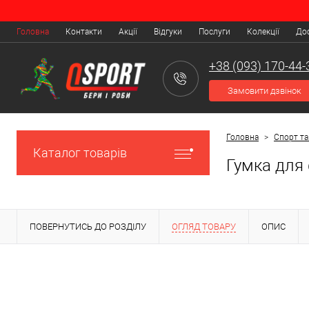
Головна
Контакти
Акції
Відгуки
Послуги
Колекції
Дос
+38 (093) 170-44-
Замовити дзвінок
Головна
>
Спорт та
Каталог товарів
Гумка для 
ПОВЕРНУТИСЬ ДО РОЗДІЛУ
ОГЛЯД ТОВАРУ
ОПИС