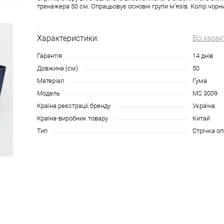
тренажера 50 см. Опрацьовує основні групи м'язів. Колір чорн
.
Характеристики:
Всі харак
Гарантія
14 днів
Довжина (см)
50
Матеріал
Гума
Модель
MS 3009
Країна реєстрації бренду
Україна
Країна-виробник товару
Китай
Тип
Стрічка о