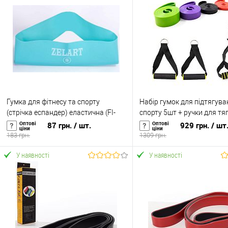
Гумка для фітнесу та спорту
Набір гумок для підтягува
(стрічка еспандер) еластична (FI-
спорту 5шт + ручки для тя
6410-M)
дверний якір OSPORT Set 10
Оптові
Оптові
87 грн.
/ шт.
929 грн.
/ шт
ціни
ціни
0137)
183 грн.
1309 грн.
У наявності
У наявності
У кошик
У кошик
Купити в 1 клік
До
Купити в 1 клік
До
порівняння
порівня
У вибране
У наявності
У вибране
У н