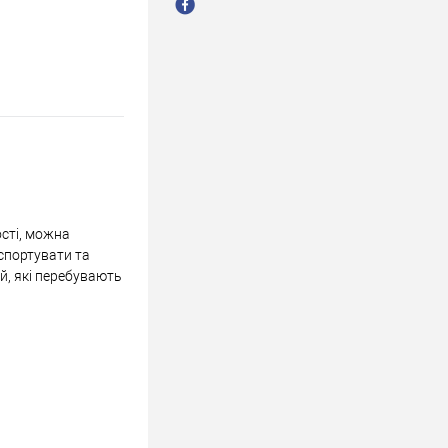
ості, можна
нспортувати та
ей, які перебувають