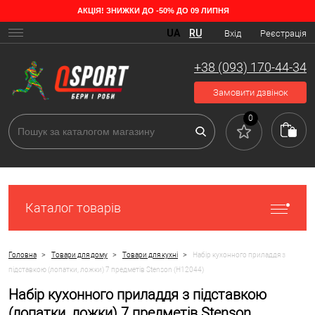
АКЦІЯ! ЗНИЖКИ ДО -50% ДО 09 ЛИПНЯ
UA
RU
Вхід
Реєстрація
+38 (093) 170-44-34
Замовити дзвінок
0
Каталог товарів
>
>
>
Головна
Товари для дому
Товари для кухні
Набір кухонного приладдя з
підставкою (лопатки, ложки) 7 предметів Stenson (H12044)
Набір кухонного приладдя з підставкою
(лопатки, ложки) 7 предметів Stenson