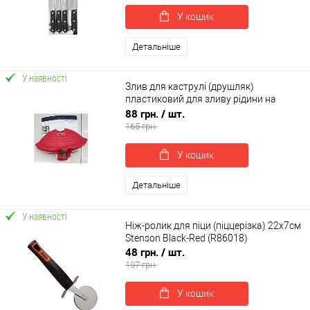
У кошик
Детальніше
У наявності
Злив для каструлі (друшляк)
пластиковий для зливу рідини на
кліпсі (затиску) 18см Stenson (C39663)
88 грн.
/ шт.
165 грн.
У кошик
Детальніше
У наявності
Ніж-ролик для піци (піццерізка) 22x7см
Stenson Black-Red (R86018)
48 грн.
/ шт.
197 грн.
У кошик