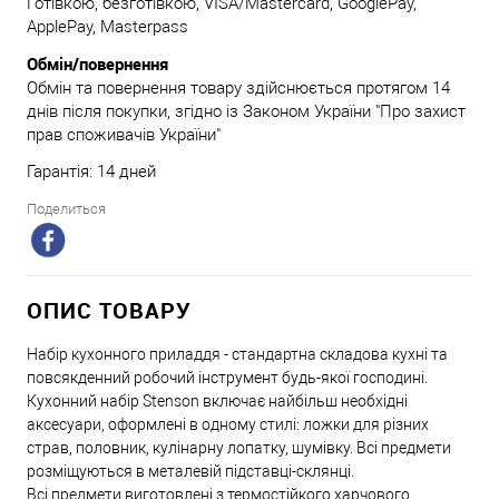
Готівкою, безготівкою, VISA/Mastercard, GooglePay,
ApplePay, Masterpass
Обмін/повернення
Обмін та повернення товару здійснюється протягом 14
днів після покупки, згідно із Законом України "Про захист
прав споживачів України"
Гарантія: 14 дней
Поделиться
ОПИС ТОВАРУ
Набір кухонного приладдя - стандартна складова кухні та
повсякденний робочий інструмент будь-якої господині.
Кухонний набір Stenson включає найбільш необхідні
аксесуари, оформлені в одному стилі: ложки для різних
страв, половник, кулінарну лопатку, шумівку. Всі предмети
розміщуються в металевій підставці-склянці.
Всі предмети виготовлені з термостійкого харчового