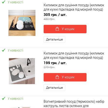
У наявності
Килимок для сушіння посуду (килимок
для кухні підкладка під мокрий посуд)
60х50 см OSPORT (R-00055)
305 грн.
/ шт.
430 грн.
У кошик
Детальніше
У наявності
Килимок для сушіння посуду (килимок
для кухні підкладка під мокрий посуд)
50х30 см OSPORT (R-00019)
199 грн.
/ шт.
279 грн.
У кошик
Детальніше
У наявності
Вогнетривкий посуд (термоскло) набір
каструль листів скляних для