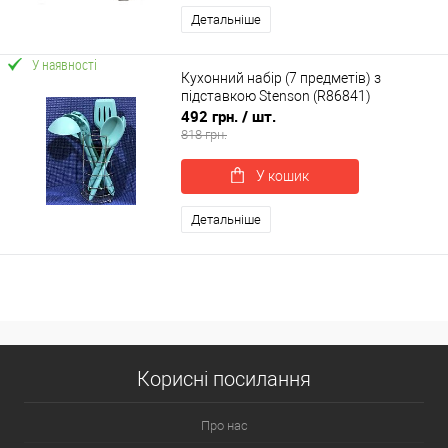
Детальніше
У наявності
Кухонний набір (7 предметів) з
підставкою Stenson (R86841)
492 грн.
/ шт.
818 грн.
У кошик
Детальніше
Корисні посилання
Про нас