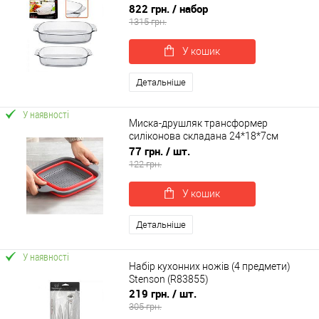
запікання 2шт Stenson Firex (MS-0514)
822 грн.
/ набор
1315 грн.
У кошик
Детальніше
У наявності
Миска-друшляк трансформер
силіконова складана 24*18*7см
Stenson (MH-3825S)
77 грн.
/ шт.
122 грн.
У кошик
Детальніше
У наявності
Набір кухонних ножів (4 предмети)
Stenson (R83855)
219 грн.
/ шт.
305 грн.