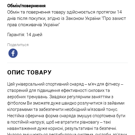
Обмін/повернення
Обмін та повернення товару здійснюється протягом 14
днів після покупки, згідно із Законом України "Про захист
прав споживачів України"
Гарантія: 14 дней
Поделиться
ОПИС ТОВАРУ
Цей універсальний спортивний снаряд – м'яч для фітнесу ‒
створений для підвищення ефективності силових та
аеробних тренувань. Завдяки регулярним заняттям з
фітболом Ви зможете дуже швидко розлучитися із зайвими
кілограмами та забезпечити необхідний м'язовий тонус.
Нестійка сферична форма снаряда змушує спортсмена бути
в постійній напрузі, щоб не втратити рівновагу – такі
навантаження дуже корисні, результативні та безпечні.
Чудово зміцнюється вестибулярна система, суглоби, зв'язки.