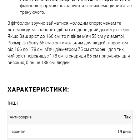
фізичною формою покращується психоемоційний стан
тренуючого.
З фітболом зручно займатися молодим спортсменам та
літнім людям, головне підібрати відповідний діаметр сфери.
Якщо Ваш зріст до 166 см, то підійде м'яч 55 см у діаметрі.
Розмір фітболу 65 см є оптимальним для людей зі зростом
від 166 до 178 см. М'ячі діаметром 75 см створені для тих,
чий зріст перевищує 178 см, а снаряди 85 см призначені для
високих, більше 188 см, людей.
ХАРАКТЕРИСТИКИ:
Інші
Так
Антирозрив
14 днів
Гарантія