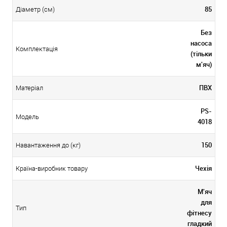
85
Діаметр (см)
Без
насоса
Комплектація
(тільки
м'яч)
ПВХ
Матеріал
PS-
Модель
4018
150
Навантаження до (кг)
Чехія
Країна-виробник товару
М'яч
для
Тип
фітнесу
гладкий