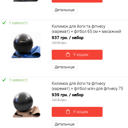
Детальніше
У наявності
Килимок для йоги та фітнесу
(каремат) + фітбол 65 см + масажний
м'ячик + ремінь для йоги OSPORT Set
937 грн.
/ набор
99 (n-0129)
1315 грн.
У кошик
Детальніше
У наявності
Килимок для йоги та фітнесу
(каремат) + фітбол м'яч для фітнесу 75
см + ремінь для йоги OSPORT Set 96 (n-
939 грн.
/ набор
0126)
1315 грн.
У кошик
Детальніше