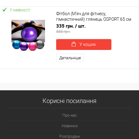
У наявності
Фітбол (М'яч для фітнесу,
гімнастичний) глянець OSPORT 65 см
(OF-0018)
335 грн.
/ шт.
555 грн.
У кошик
Детальніше
Корисні посилання
Про нас
Новинки
Розпродаж