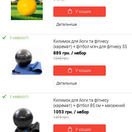
У кошик
Детальніше
У наявності
Килимок для йоги та фітнесу
(каремат) + фітбол м'яч для фітнесу 55
см + ремінь для йоги OSPORT Set 94 (n-
889 грн.
/ набор
0124)
1245 грн.
У кошик
Детальніше
У наявності
Килимок для йоги та фітнесу
(каремат) + фітбол 85 см + масажний
м'ячик + ремінь для йоги OSPORT Set
1053 грн.
/ набор
101 (n-0131)
1476 грн.
У кошик