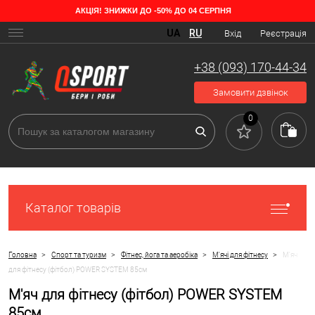
АКЦІЯ! ЗНИЖКИ ДО -50% ДО 04 СЕРПНЯ
UA
RU
Вхід
Реєстрація
+38 (093) 170-44-34
Замовити дзвінок
0
Каталог товарів
>
>
>
>
Головна
Спорт та туризм
Фітнес, йога та аеробіка
М'ячі для фітнесу
М'яч
для фітнесу (фітбол) POWER SYSTEM 85см
М'яч для фітнесу (фітбол) POWER SYSTEM
85см