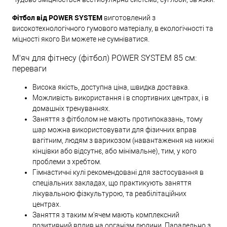
Фітбол від POWER SYSTEM
виготовлений з
високотехнологічного гумового матеріалу, в екологічності та
міцності якого Ви можете не сумніватися.
М'яч для фітнесу (фітбол) POWER SYSTEM 85 см:
переваги
Висока якість, доступна ціна, швидка доставка.
Можливість використання і в спортивних центрах, і в
домашніх тренуваннях.
Заняття з фітболом не мають протипоказань, тому
шар можна використовувати для фізичних вправ
вагітним, людям з варикозом (навантаження на нижні
кінцівки або відсутнє, або мінімальне), тим, у кого
проблеми з хребтом.
Гімнастичні кулі рекомендовані для застосування в
спеціальних закладах, що практикують заняття
лікувальною фізкультурою, та реабілітаційних
центрах.
Заняття з таким м'ячем мають комплексний
позитивний вплив на організм людини. Паралельно з