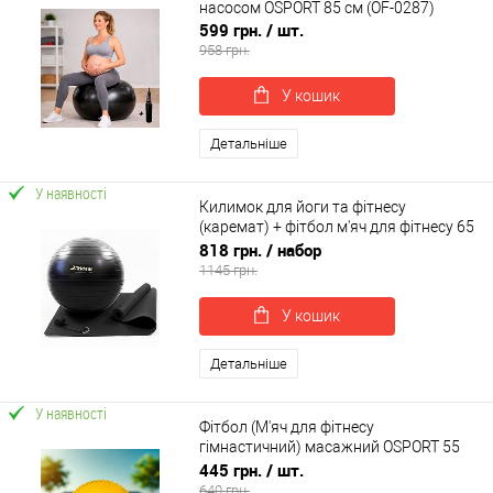
насосом OSPORT 85 см (OF-0287)
599 грн.
/ шт.
958 грн.
У кошик
Детальніше
У наявності
Килимок для йоги та фітнесу
(каремат) + фітбол м'яч для фітнесу 65
см + ремінь для йоги OSPORT Set 95 (n-
818 грн.
/ набор
0125)
1145 грн.
У кошик
Детальніше
У наявності
Фітбол (М'яч для фітнесу
гімнастичний) масажний OSPORT 55
см (MS 1971)
445 грн.
/ шт.
640 грн.