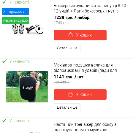
У наявності
Боксерські рукавички на липучці 8-10-
12 унцій + Лапи боксерські гнуті зі
Хіт продажів
шкірвінілу OSPORT Set 102 (n-0132)
1239 грн.
/ набор
Рекомендуємо
1749 грн.
У кошик
Детальніше
У наявності
Маківара-подушка велика для
відпрацювання ударів (пади для
тайського боксу) кирза OSPORT Pro
1141 грн.
/ шт.
(bx-0060)
1864 грн.
У кошик
Детальніше
У наявності
Настінний тренажер для боксу з
підсвічуванням та музикою