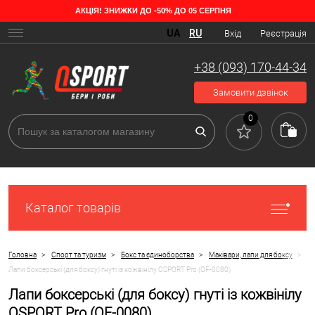
АКЦІЯ! ЗНИЖКИ ДО -50% ДО 05 СЕРПНЯ
UA
RU
Вхід
Реєстрація
+38 (093) 170-44-34
Замовити дзвінок
0
Каталог товарів
>
>
>
>
Головна
Спорт та туризм
Бокс та єдиноборства
Маківари, лапи для боксу
Лапи боксерські (для боксу) гнуті із кожвінілу OSPORT Pro (OF-0080)
Лапи боксерські (для боксу) гнуті із кожвінілу
OSPORT Pro (OF-0080)