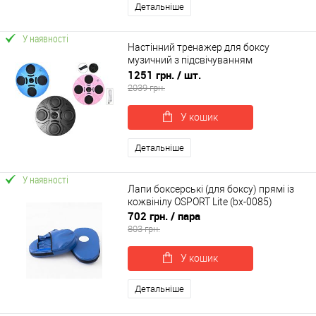
Детальніше
У наявності
Настінний тренажер для боксу
музичний з підсвічуванням
електронна мішень для
1251 грн.
/ шт.
відпрацювання ударів OSPORT (MS
2039 грн.
4231)
У кошик
Детальніше
У наявності
Лапи боксерські (для боксу) прямі із
кожвінілу OSPORT Lite (bx-0085)
702 грн.
/ пара
803 грн.
У кошик
Детальніше