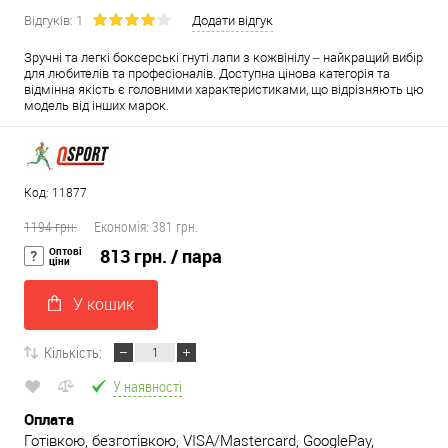
Відгуків: 1
Додати відгук
Зручні та легкі боксерські гнуті лапи з кожвінілу – найкращий вибір
для любителів та професіоналів. Доступна цінова категорія та
відмінна якість є головними характеристиками, що відрізняють цю
модель від інших марок.
Код: 11877
1194 грн.
Економія:
381 грн.
Оптові
813 грн.
/ пара
ціни
У кошик
Кількість:
У наявності
Оплата
Готівкою, безготівкою, VISA/Mastercard, GooglePay,