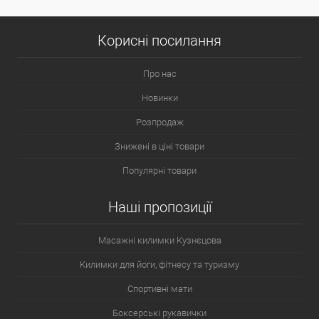
Корисні посилання
Про нас
Новинки
Розпродаж
Знижені в ціні товари
Популярні товари
Наші пропозиції
Масажні килимки Кузнєцова
Килимки для йоги, фітнесу та туризму
Спортивні мати
Боксерські рукавички