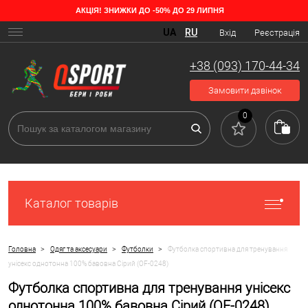
АКЦІЯ! ЗНИЖКИ ДО -50% ДО 29 ЛИПНЯ
UA
RU
Вхід
Реєстрація
+38 (093) 170-44-34
Замовити дзвінок
0
Каталог товарів
>
>
>
Головна
Одяг та аксесуари
Футболки
Футболка спортивна для тренування
унісекс однотонна 100% бавовна Сірий (OF-0248)
Футболка спортивна для тренування унісекс
однотонна 100% бавовна Сірий (OF-0248)