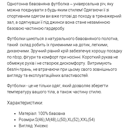
Однотонна бавовняна футболка – універсальна річ, яку
можна поєднувати з будь-яким стилем! Одягаючи її зі
спортивним одягом ви вже готові до походу в тренажерний
зал, а одягнувши її під джинси вона стане незамінною
базовою частиною гардеробу.
Футболки шиються з натурального бавовняного полотна,
такий склад робить їх приємними на дотик, легкими,
дихаючими. Зручний рівний крій забезпечує хорошу посадку
по nbsp; фігури та комфорт при носінні. Короткий рукав не
обмежує рухів і не створює дискомфорту. Витримують
безліч прань, не втрачаючи при цьому свого зовнішнього
вигляду та експлуатаційних властивостей.
Футболки - це не тільки одяг, який дозволяє зберегти
температуру вашого тіла, а також частину стилю.
Характеристики:
Матеріал: 100% бавовна
Розміри:S(46),M(48),L(50),XL(52),XXL(54)
Вигляд: Унісекс