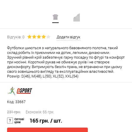
Відгуків: 0
Додати відгук
Футболки шиються з натурального бавовняного полотна, такий
склад робить їх приємними на дотик, легкими, дихаючими.
Зручний рівний крій забезпечує гарну посадку по фігурі та комфорт
при носінні. Короткий рукав не обмежує рухів і не створює
дискомфорту. Витримують безліч прань, не втрачаючи при цьому
свого зовнішнього вигляду та експлуатаційних властивостей.
Розмір: S(46), M(48), L(50), XL(52), XXL(54)
Код: 33667
231 грн.
Економія:
66 грн.
Оптові
165 грн.
/ шт.
ціни