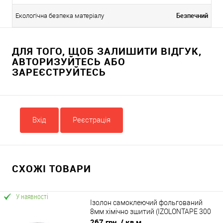
Безпечний
Екологічна безпека матеріалу
ДЛЯ ТОГО, ЩОБ ЗАЛИШИТИ ВІДГУК,
АВТОРИЗУЙТЕСЬ АБО
ЗАРЕЄСТРУЙТЕСЬ
Вхід
Реєстрація
СХОЖІ ТОВАРИ
У наявності
Ізолон самоклеючий фольгований
8мм хімічно зшитий (IZOLONTAPE 300
LA, 3008)
267 грн.
/ кв.м