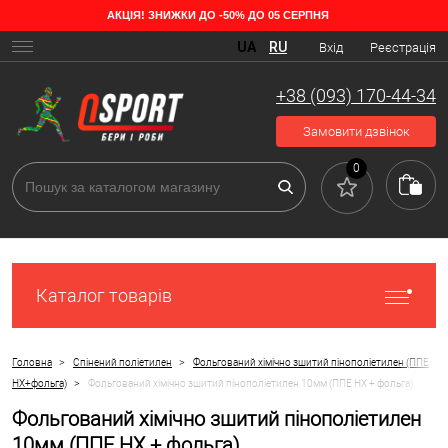
АКЦІЯ! ЗНИЖКИ ДО -50% ДО 05 СЕРПНЯ
UA
RU
Вхід
Реєстрація
+38 (093) 170-44-34
Замовити дзвінок
0
Каталог товарів
>
>
Головна
Спінений поліетилен
Фольгований хімічно зшитий пінополіетилен (ППЕ
>
НХ+фольга)
Фольгований хімічно зшитий пінополіетилен 10мм (ППЕ НХ + фольга)
Фольгований хімічно зшитий пінополіетилен
10мм (ППЕ НХ + фольга)