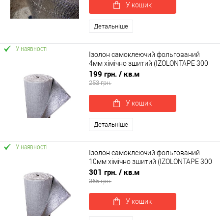
У кошик
Детальніше
У наявності
Ізолон самоклеючий фольгований
4мм хімічно зшитий (IZOLONTAPE 300
LA, 3004)
199 грн.
/ кв.м
253 грн.
У кошик
Детальніше
У наявності
Ізолон самоклеючий фольгований
10мм хімічно зшитий (IZOLONTAPE 300
LA, 3010)
301 грн.
/ кв.м
365 грн.
У кошик