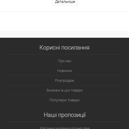
Детальніше
Корисні посилання
Про нас
Новинки
Розпродаж
Знижені в ціні товари
Популярні товари
Наші пропозиції
Масажні килимки Кузнєцова