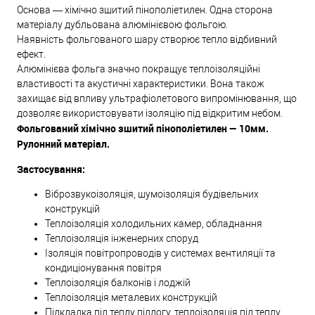
Основа — хімічно зшитий пінополіетилен. Одна сторона
матеріалу дубльована алюмінієвою фольгою.
Наявність фольгованого шару створює тепло відбивний
ефект.
Алюмінієва фольга значно покращує теплоізоляційні
властивості та акустичні характеристики. Вона також
захищає від впливу ультрафіолетового випромінювання, що
дозволяє використовувати ізоляцію під відкритим небом.
Фольгований хімічно зшитий пінополіетилен — 10мм.
Рулонний матеріал.
Застосування:
Віброзвукоізоляція, шумоізоляція будівельних
конструкцій
Теплоізоляція холодильних камер, обладнання
Теплоізоляція інженерних споруд
Ізоляція повітропроводів у системах вентиляції та
кондиціонування повітря
Теплоізоляція балконів і лоджій
Теплоізоляція металевих конструкцій
Підкладка під теплу підлогу, теплоізоляція під теплу