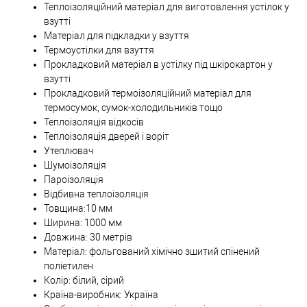
Теплоізоляційний матеріал для виготовлення устілок у
взутті
Матеріал для підкладки у взуття
Термоустілки для взуття
Прокладковий матеріал в устілку під шкірокартон у
взутті
Прокладковий термоізоляційний матеріал для
термосумок, сумок-холодильників тощо
Теплоізоляція відкосів
Теплоізоляція дверей і воріт
Утеплювач
Шумоізоляція
Пароізоляція
Відбивна теплоізоляція
Товщина:10 мм
Ширина: 1000 мм
Довжина: 30 метрів
Матеріал: фольгований хімічно зшитий спінений
поліетилен
Колір: білий, сірий
Країна-виробник: Україна