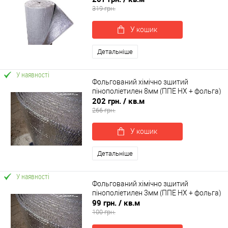
319 грн.
У кошик
Детальніше
У наявності
Фольгований хімічно зшитий
пінополіетилен 8мм (ППЕ НХ + фольга)
202 грн.
/ кв.м
266 грн.
У кошик
Детальніше
У наявності
Фольгований хімічно зшитий
пінополіетилен 3мм (ППЕ НХ + фольга)
99 грн.
/ кв.м
100 грн.