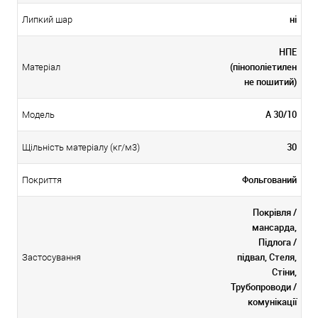
ні
Липкий шар
НПЕ
(пінополіетилен
Матеріал
не пошитий)
А 30/10
Модель
30
Щільність матеріалу (кг/м3)
Фольгований
Покриття
Покрівля /
мансарда,
Підлога /
підвал, Стеля,
Застосування
Стіни,
Трубопроводи /
комунікації