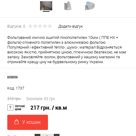
Відгуків: 0
Додати відгук
Фольгований хімічно зшитий пінополіетилен 10мм ( ППЕ НХ +
фольга)-спіненого поліетилен з алюмінієвою фольгою.
Популярний і ефективний тепло-, шумо-, матеріал Відрізняється
високою якістю, прийнятною ціною, гігієнічною безпекою, не має
запаху. Замовляйте ізолон, фольгований у нашому магазині та
отримайте кращу ціну на будівельному ринку України.
Код: 1737
310 грн.
Економія:
93 грн.
Оптові
217 грн.
/ кв.м
ціни
У кошик