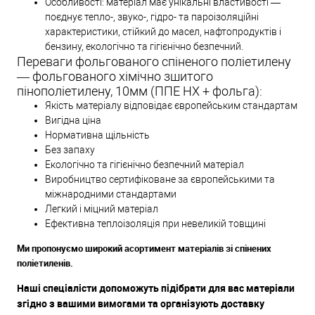
Особливості: матеріал має унікальні властивості —
поєднує тепло-, звуко-, гідро- та пароізоляційні
характеристики, стійкий до масел, нафтопродуктів і
бензину, екологічно та гігієнічно безпечний.
Переваги фольгованого спіненого поліетилену
— фольгованого хімічно зшитого
пінополіетилену, 10мм (ППЕ НХ + фольга):
Якість матеріалу відповідає європейським стандартам
Вигідна ціна
Нормативна щільність
Без запаху
Екологічно та гігієнічно безпечний матеріал
Виробництво сертифіковане за європейськими та
міжнародними стандартами
Легкий і міцний матеріал
Ефективна теплоізоляція при невеликій товщині
Ми пропонуємо широкий асортимент матеріалів зі спінених
поліетиленів.
Наші спеціалісти допоможуть підібрати для вас матеріали
згідно з вашими вимогами та організують доставку