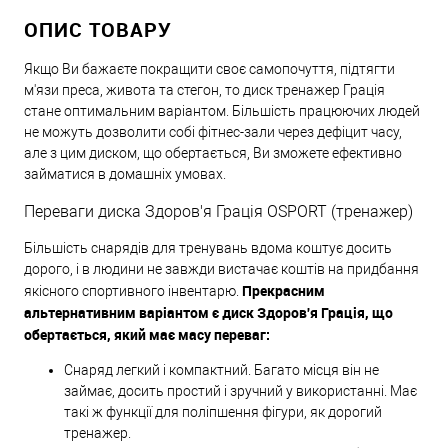
ОПИС ТОВАРУ
Якщо Ви бажаєте покращити своє самопочуття, підтягти
м'язи преса, живота та стегон, то диск тренажер Грація
стане оптимальним варіантом. Більшість працюючих людей
не можуть дозволити собі фітнес-зали через дефіцит часу,
але з цим диском, що обертається, Ви зможете ефективно
займатися в домашніх умовах.
Переваги диска Здоров'я Грація OSPORT (тренажер)
Більшість снарядів для тренувань вдома коштує досить
дорого, і в людини не завжди вистачає коштів на придбання
Прекрасним
якісного спортивного інвентарю.
альтернативним варіантом є диск Здоров'я Грація, що
обертається, який має масу переваг:
Снаряд легкий і компактний. Багато місця він не
займає, досить простий і зручний у використанні. Має
такі ж функції для поліпшення фігури, як дорогий
тренажер.