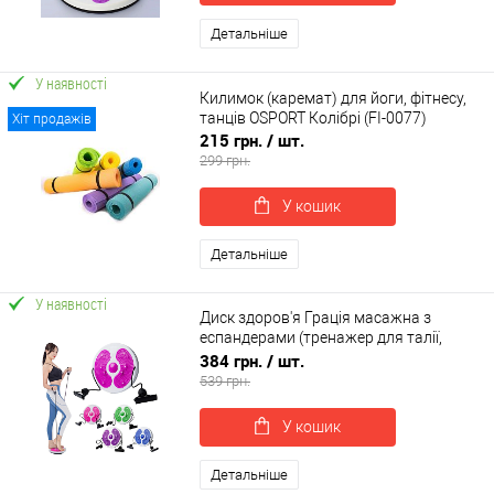
Детальніше
У наявності
Килимок (каремат) для йоги, фітнесу,
танців OSPORT Колібрі (FI-0077)
Хіт продажів
215 грн.
/ шт.
299 грн.
У кошик
Детальніше
У наявності
Диск здоров'я Грація масажна з
еспандерами (тренажер для талії,
хребта, преса) OSPORT (MS 4977)
384 грн.
/ шт.
539 грн.
У кошик
Детальніше