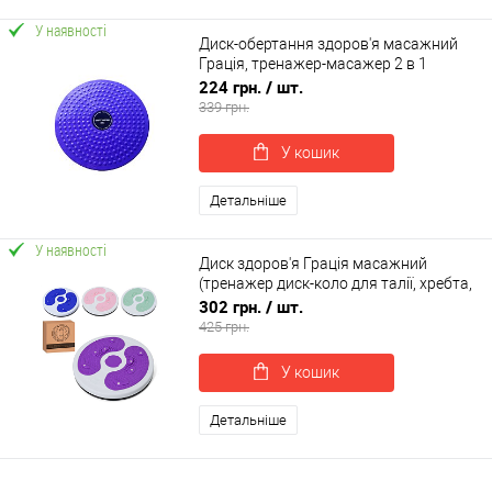
У наявності
Диск-обертання здоров'я масажний
Грація, тренажер-масажер 2 в 1
OSPORT (MS 0698)
224 грн.
/ шт.
339 грн.
У кошик
Детальніше
У наявності
Диск здоров'я Грація масажний
(тренажер диск-коло для талії, хребта,
преса) OSPORT (MS 4976)
302 грн.
/ шт.
425 грн.
У кошик
Детальніше