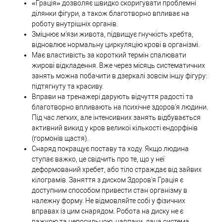
«Грація» дозволяє швидко скоригувати проблемні
ділянки фігури, а також благотворно впливає на
роботу внутрішніх органів.
Зміцнює м'язи живота, підвищує гнучкість хребта,
відновлює нормальну циркуляцію крові в організмі.
Має властивість за короткий термін спалювати
жирові відкладення. Вже через місяць систематичних
занять можна побачити в дзеркалі зовсім іншу фігуру:
підтягнуту та красиву.
Вправи на тренажері дарують відчуття радості та
благотворно впливають на психічне здоров'я людини.
Під час легких, але інтенсивних занять відбувається
активний викид у кров великої кількості ендорфінів
(гормонів щастя).
Снаряд покращує поставу та ходу. Якщо людина
ступає важко, це свідчить про те, що у неї
деформований хребет, або тіло страждає від зайвих
кілограмів. Заняття з диском Здоров'я Грація є
доступним способом привести стан організму в
належну форму. Не відмовляйте собі у фізичних
вправах із цим снарядом. Робота на диску не є
важкою та непосильною, навпаки, дана система