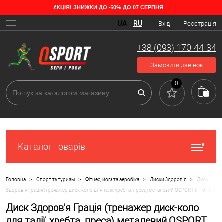
АКЦІЯ! ЗНИЖКИ ДО -50% ДО 07 СЕРПНЯ
UA
RU
Вхід
Реєстрація
+38 (093) 170-44-34
Замовити дзвінок
0
Каталог товарів
>
>
>
>
Головна
Спорт та туризм
Фітнес, йога та аеробіка
Диски Здоров'я
Диск
Здоров'я Грація (тренажер диск-коло для талії, хребта, преса) металевий OSPORT (FI-0107)
Диск Здоров'я Грація (тренажер диск-коло
для талії, хребта, преса) металевий OSPORT