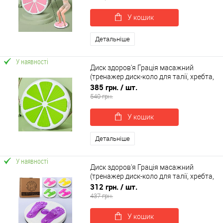
У кошик
Детальніше
У наявності
Диск здоров'я Грація масажний
(тренажер диск-коло для талії, хребта,
преса) OSPORT (MS 4804-1)
385 грн.
/ шт.
540 грн.
У кошик
Детальніше
У наявності
Диск здоров'я Грація масажний
(тренажер диск-коло для талії, хребта,
преса) OSPORT (MS 2479-1)
312 грн.
/ шт.
437 грн.
У кошик