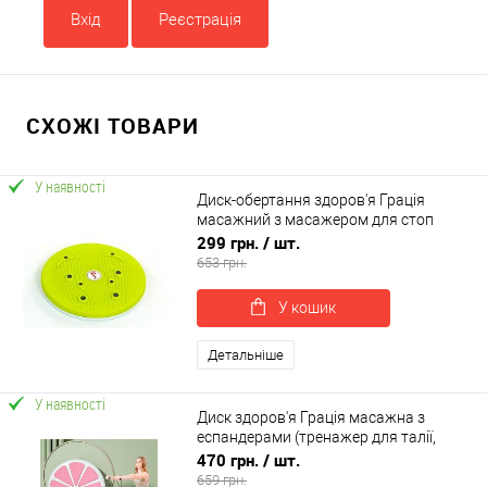
Вхід
Реєстрація
СХОЖІ ТОВАРИ
У наявності
Диск-обертання здоров'я Грація
масажний з масажером для стоп
OSPORT (MS 2479)
299 грн.
/ шт.
653 грн.
У кошик
Детальніше
У наявності
Диск здоров'я Грація масажна з
еспандерами (тренажер для талії,
хребта, преса) OSPORT (MS 4804-2)
470 грн.
/ шт.
659 грн.