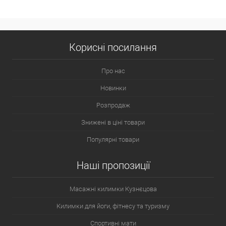
Корисні посилання
Про нас
Новинки
Розпродаж
Знижені в ціні товари
Популярні товари
Наші пропозиції
Масажні килимки Кузнєцова
Килимки для йоги, фітнесу та туризму
Спортивні мати