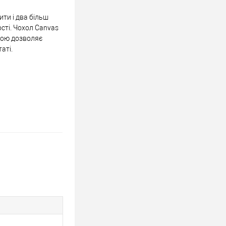
ти і два більш
сті. Чохол Canvas
кою дозволяє
аті.