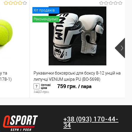
Хіт продажів
Рекомендуємо
К
у та
Рукавички боксерські для боксу 8-12 унцій на
к
1178-1)
липучці VENUM шкіра PU (BO-5698)
759 грн.
(
Оптові
/ пара
ціни
1407 грн.
4
+38 (093) 170-44-
34