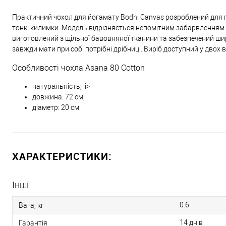
Практичний чохол для йогамату Bodhi Canvas розроблений для п
тонкі килимки. Модель відрізняється непомітним забарвленням і
виготовлений з щільної бавовняної тканини та забезпечений ш
завжди мати при собі потрібні дрібниці. Виріб доступний у двох 
Особливості чохла Asana 80 Cotton
натуральність; li>
довжина: 72 см;
діаметр: 20 см
ХАРАКТЕРИСТИКИ:
Інші
0.6
Вага, кг
14 днів
Гарантія