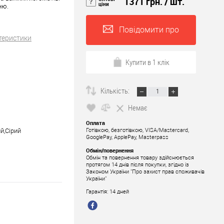
1371 грн.
/ шт.
ціни
ню.
Повідомити про
теристики
наявність
Купити в 1 клік
Кількість:
Немає
Оплата
й,Сірий
Готівкою, безготівкою, VISA/Mastercard,
GooglePay, ApplePay, Masterpass
Обмін/повернення
Обмін та повернення товару здійснюється
протягом 14 днів після покупки, згідно із
Законом України "Про захист прав споживачів
України"
Гарантія: 14 дней