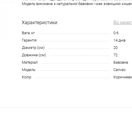
Модель виконана з натуральної бавовни і має зовнішню кише
.
Характеристики:
Всі харак
Вага, кг
0.6
Гарантія
14 днів
Діаметр (см)
20
Довжина (см)
72
Матеріал
Бавовна
Модель
Canvas
Колір
Коричневи