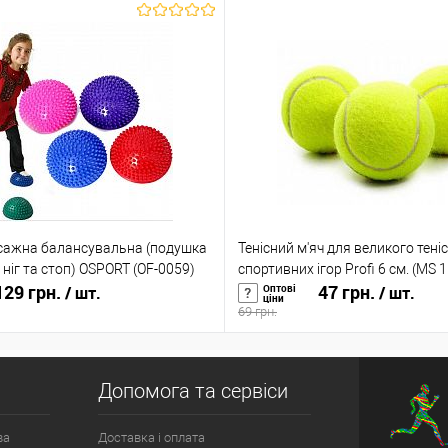
сажна балансувальна (подушка
Тенісний м'яч для великого теніс
ніг та стоп) OSPORT (OF-0059)
спортивних ігор Profi 6 см. (MS 
29 грн.
47 грн.
Оптові
/ шт.
/ шт.
ціни
69 грн.
Допомога та сервіси
ва
Доставка і оплата