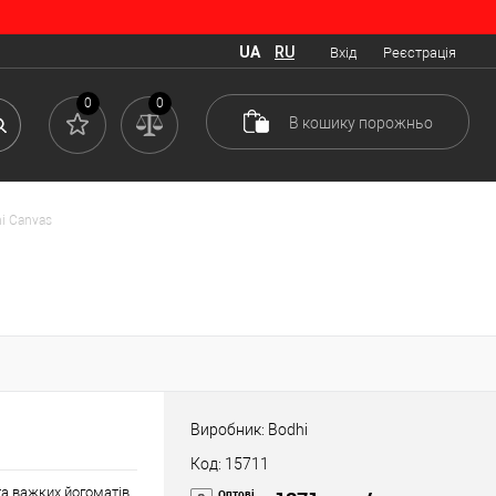
UA
RU
Вхід
Реєстрація
0
0
В кошику
порожньо
i Canvas
Виробник: Bodhi
Код: 15711
та важких йогоматів.
Оптові