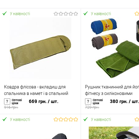
У наявності
У наявності
Ковдра флісова - вкладиш для
Рушник тканинний для йог
спальника в намет і в спальний
фітнесу з силіконовими
мішок OSPORT (TY-0027)
вкрапленнями OSPORT (MS
Оптові
Оптові
669 грн.
/ шт.
380 грн.
/ шт
ціни
ціни
916 грн.
729 грн.
У наявності
У наявності
У кошик
У кошик