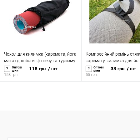
Купити в 1 клік
До
Купити в 1 клік
До
порівняння
порівня
У вибране
У наявності
У вибране
У н
Чохол для килимка (каремата, йога
Компресійний ремінь стяж
мата) для йоги, фітнесу та туризму
каремату, килимка для йог
OSPORT Lite 16 см (FI-0030-1)
фітнесу OSPORT (fl-0029)
Оптові
Оптові
118 грн.
/ шт.
33 грн.
/ шт.
ціни
ціни
158 грн.
55 грн.
У кошик
У кошик
Купити в 1 клік
До
Купити в 1 клік
До
порівняння
порівня
У вибране
У наявності
У вибране
У н