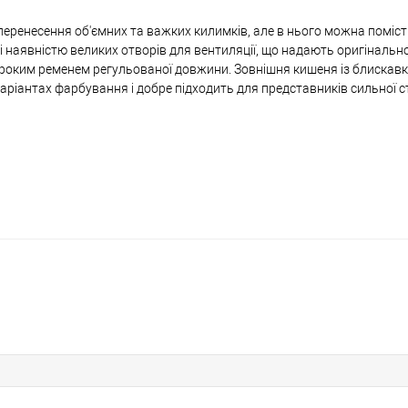
еренесення об'ємних та важких килимків, але в нього можна помісти
 наявністю великих отворів для вентиляції, що надають оригінально
ироким ременем регульованої довжини. Зовнішня кишеня із блискав
варіантах фарбування і добре підходить для представників сильної ст