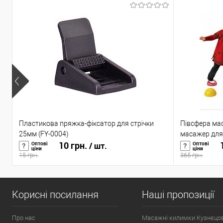
Пластикова пряжка-фіксатор для стрічки
Півсфера ма
25мм (FY-0004)
масажер для 
10 грн.
1
Оптові
Оптові
/ шт.
ціни
ціни
15 грн.
365 грн.
Корисні посилання
Наші пропозиції
Про нас
Масажні килимки Кузнєцо