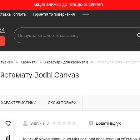
АКЦІЯ! ЗНИЖКИ ДО -50% ДО 01 СЕРПНЯ
тавка і оплата
Гарантія та повернення
34
 туризм
>
Каремати
>
Аксесуари для карематів
>
Чохол для йогамату Bodh
 йогамату Bodhi Canvas
ХАРАКТЕРИСТИКИ
СХОЖІ ТОВАРИ
Відгуків: 0
Додати відгук
Місткий чохол підвищеної міцності для перенесення об'ємних 