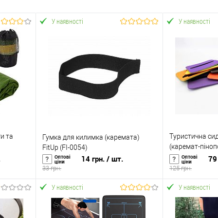
У наявності
У наявності
и та
Туристична си
Гумка для килимка (каремата)
(каремат-піноп
FitUp (FI-0054)
 2857-1)
8мм (TY-0001)
Оптові
Оптові
.
14 грн.
/ шт.
79 
ціни
ціни
33 грн.
125 грн.
У наявності
У наявності
У кошик