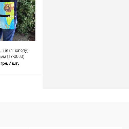
ік
До
порівняння
У наявності
іння (пінопопу)
мм (TY-0003)
грн.
/ шт.
У кошик
ік
До
порівняння
У наявності