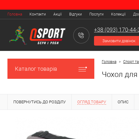
Головна
Контакти
Акції
Відгуки
Послуги
Колекції
Дос
+38 (093) 170-44-
Замовити дзвінок
Головна
>
Спорт та
Каталог товарів
Чохол для
ПОВЕРНУТИСЬ ДО РОЗДІЛУ
ОГЛЯД ТОВАРУ
ОПИС