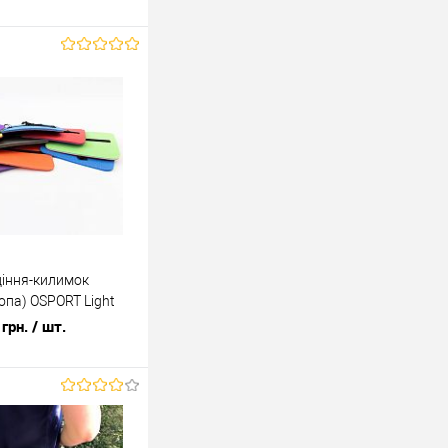
діння-килимок
опа) OSPORT Light
грн.
/ шт.
У кошик