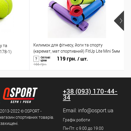
Килимок для фітнесу, йоги та спорту
К
у та
(каремат, мат спортивний) FitUp Lite Mini 5мм
к
1178-1)
(F-00015)
119 грн.
6
Оптові
/ шт.
ціни
166 грн.
8
+38 (093) 170-44-
34
Email:
info@osport.ua
 2013-2022 © OSPORT -
магазин спортивних товарів.
Графік роботи
 захищені.
Пн-Пт: с 9:00 до 19:00