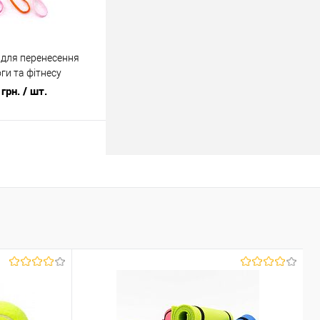
 для перенесення
ги та фітнесу
5-1)
грн.
/ шт.
У кошик
ік
До
порівняння
У наявності
Х
Н