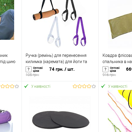
вник
Ручка (ремінь) для перенесення
Ковдра флісова
 під шию
килимка (каремата) для йоги та
спальника в на
фітнесу OSPORT (OF-0290)
мішок OSPORT (
Оптові
Оптові
74 грн.
/ шт.
66
ціни
ціни
105 грн.
916 грн.
У наявності
У наявності
У кошик
Купити в 1 клік
До
Купити в 1 кл
ння
порівняння
аявності
У вибране
У наявності
У вибране