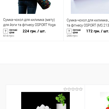
Сумка-чохол для килимка (мату)
Сумка-чохол для килимка 
для йоги та фітнесу OSPORT Yoga
та фітнесу OSPORT (MS 21
bag fashion (FI-6011)
Оптові
Оптові
224 грн.
/ шт.
172 грн.
/ шт
ціни
ціни
614 грн.
266 грн.
У кошик
У кошик
Купити в 1 клік
До
Купити в 1 клік
До
порівняння
порівня
У вибране
У наявності
У вибране
У н