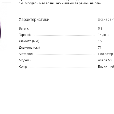
см. Мродель має зовнішню кишеню та ремінь на плечі.
.
Характеристики:
Всі харак
Вага, кг
0.3
Гарантія
14 днів
Діаметр (мм)
15
Довжина (см)
71
Матеріал
Поліестер
Модель
Asana 60
Колір
Блакитний