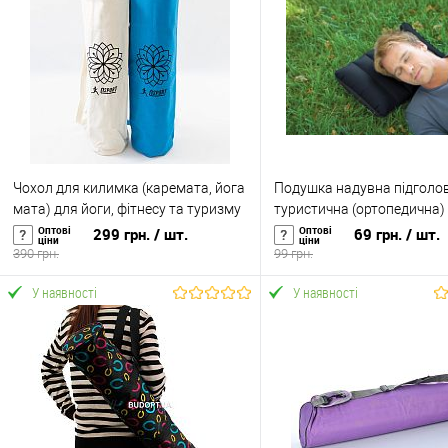
Чохол для килимка (каремата, йога
Подушка надувна підголо
мата) для йоги, фітнесу та туризму
туристична (ортопедична)
з канвасу OSPORT (OF-0289)
43x28x9см (68672)
Оптові
Оптові
299 грн.
/ шт.
69 грн.
/ шт.
ціни
ціни
390 грн.
99 грн.
У наявності
У наявності
У кошик
У кошик
Купити в 1 клік
До
Купити в 1 клік
До
порівняння
порівня
У вибране
У наявності
У вибране
У н