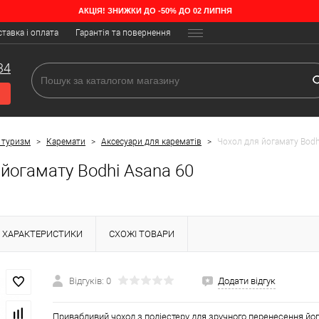
АКЦІЯ! ЗНИЖКИ ДО -50% ДО 02 ЛИПНЯ
тавка і оплата
Гарантія та повернення
34
 туризм
>
Каремати
>
Аксесуари для карематів
>
Чохол для йогамату Bodh
йогамату Bodhi Asana 60
ХАРАКТЕРИСТИКИ
СХОЖІ ТОВАРИ
Відгуків: 0
Додати відгук
Привабливий чохол з поліестеру для зручного перенесення й