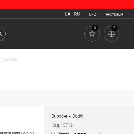
UA
RU
Вхід
Реєстрація
0
0
i Asana 60
Виробник: Bodhi
Код: 15712
огамата шириною 60
Оптові