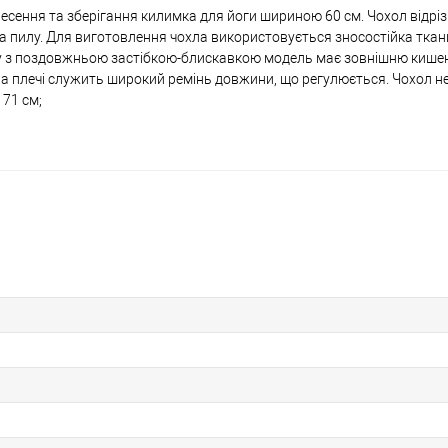
несення та зберігання килимка для йоги шириною 60 см. Чохол відрі
а пилу. Для виготовлення чохла використовується зносостійка ткан
сіку з поздовжньою застібкою-блискавкою модель має зовнішню кише
на плечі служить широкий ремінь довжини, що регулюється. Чохол н
 71 см;