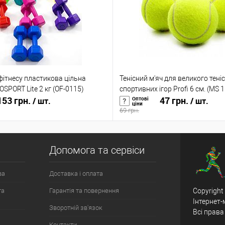
фітнесу пластикова цільна
Тенісний м'яч для великого теніс
OSPORT Lite 2 кг (OF-0115)
спортивних ігор Profi 6 см. (MS 
53 грн.
47 грн.
Оптові
/ шт.
/ шт.
ціни
69 грн.
Допомога та сервіси
ва
Доставка і оплата
та
Гарантія та повернення
Copyright
Інтернет-
Зворотній зв'язок
Всі права
Контакти