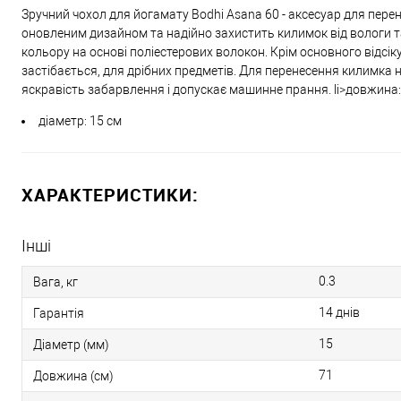
Зручний чохол для йогамату Bodhi Asana 60 - аксесуар для пере
оновленим дизайном та надійно захистить килимок від вологи т
кольору на основі поліестерових волокон. Крім основного від
застібається, для дрібних предметів. Для перенесення килимка 
яскравість забарвлення і допускає машинне прання. li>довжина:
діаметр: 15 см
ХАРАКТЕРИСТИКИ:
Інші
0.3
Вага, кг
14 днів
Гарантія
15
Діаметр (мм)
71
Довжина (см)