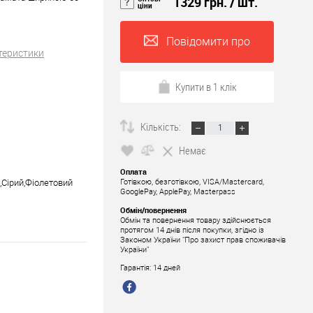
1329 грн.
/ шт.
ціни
Повідомити про
теристики
наявність
Купити в 1 клік
Кількість:
Немає
Оплата
,Сірий,Фіолетовий
Готівкою, безготівкою, VISA/Mastercard,
GooglePay, ApplePay, Masterpass
Обмін/повернення
Обмін та повернення товару здійснюється
протягом 14 днів після покупки, згідно із
Законом України "Про захист прав споживачів
України"
Гарантія: 14 дней