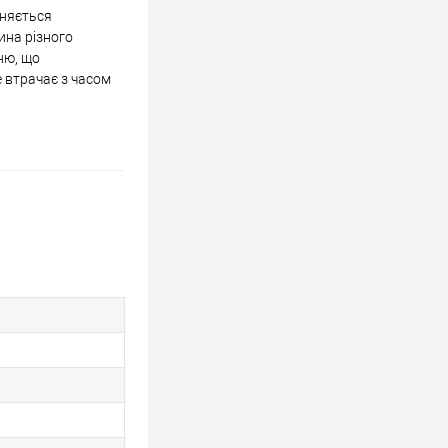
зняється
ина різного
ню, що
е втрачає з часом