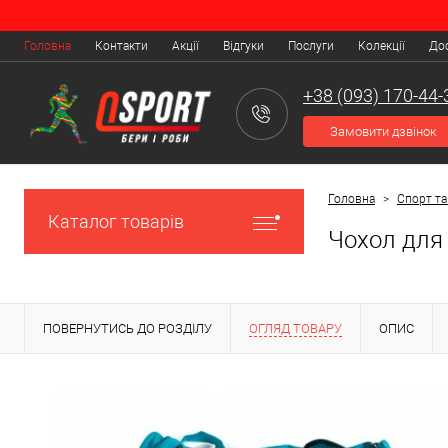
Головна
Контакти
Акції
Відгуки
Послуги
Колекції
Дос
+38 (093) 170-44-
Замовити дзвінок
Головна
>
Спорт та
Каталог товарів
Чохол для 
ПОВЕРНУТИСЬ ДО РОЗДІЛУ
ОГЛЯД ТОВАРУ
ОПИС