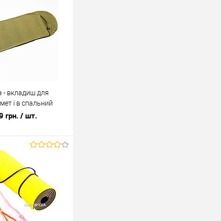
 - вкладиш для
мет і в спальний
TY-0027)
9 грн.
/ шт.
У кошик
ік
До
порівняння
У наявності