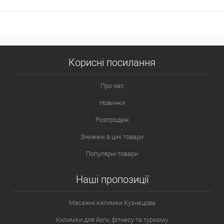
Корисні посилання
Про нас
Новинки
Розпродаж
Знижені в ціні товари
Популярні товари
Наші пропозиції
Масажні килимки Кузнєцова
Килимки для йоги, фітнесу та туризму