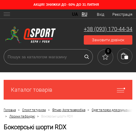
АКЦІЯ! ЗНИЖКИ ДО -50% ДО 31 ЛИПНЯ
UA
RU
Вхід
Реєстрація
+38 (093) 170-44-34
Замовити дзвінок
0
Каталог товарів
>
>
>
Головна
Спорт та туризм
Фітнес, йога та аеробіка
Одяг та пояси для схуднення
>
>
Лосини та бриджі
Боксерські шорти RDX
Боксерські шорти RDX