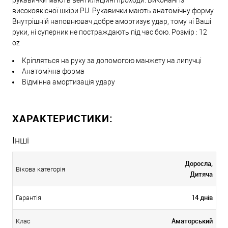
рукавички мають вентиляційні проходи. Виконані із
високоякісної шкіри PU. Рукавички мають анатомічну форму.
Внутрішній наповнювач добре амортизує удар, тому ні Ваші
руки, ні суперник не постраждають під час бою. Розмір : 12
oz
Кріпляться на руку за допомогою манжету на липучці
Анатомічна форма
Відмінна амортизація удару
ХАРАКТЕРИСТИКИ:
Інші
Доросла,
Вікова категорія
Дитяча
14 днів
Гарантія
Аматорський
Клас