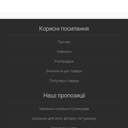
Корисні посилання
Про нас
Новинки
Розпродаж
Знижені в ціні товари
Популярні товари
Наші пропозиції
Масажні килимки Кузнєцова
Килимки для йоги, фітнесу та туризму