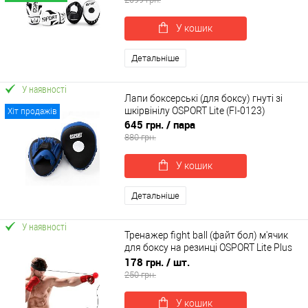
У кошик
Детальніше
У наявності
Лапи боксерські (для боксу) гнуті зі
шкірвінілу OSPORT Lite (FI-0123)
Хіт продажів
645 грн.
/ пара
880 грн.
У кошик
Детальніше
У наявності
Тренажер fight ball (файт бол) м'ячик
для боксу на резинці OSPORT Lite Plus
(OF-0007)
178 грн.
/ шт.
250 грн.
У кошик