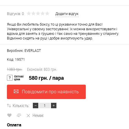
Відгуків: 0
Додати відгук
Якщо Ви любитель боксу, то ці рукавички точно для Вас!
Універсальні у своєму застосуванні: їх можна використовувати і
вдома для занять з грушею і так само на тренуваннях у спарингу.
Відмінно сидять на руці і добре амортизують удар.
Виробник: EVERLAST
Код: 19571
1383 грн.
Економія:
803 грн.
Оптові
580 грн.
/ пара
ціни
Повідомити про наявність
Кількість:
Немає
Оплата