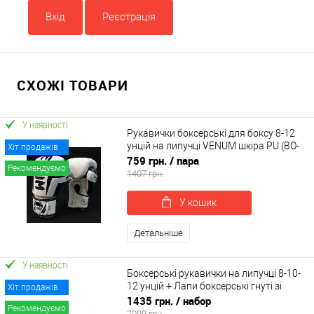
Вхід
Реєстрація
СХОЖІ ТОВАРИ
У наявності
Рукавички боксерські для боксу 8-12
унцій на липучці VENUM шкіра PU (BO-
Хіт продажів
5698)
759 грн.
/ пара
Рекомендуємо
1407 грн.
У кошик
Детальніше
У наявності
Боксерські рукавички на липучці 8-10-
12 унцій + Лапи боксерські гнуті зі
Хіт продажів
шкірвінілу PRO OSPORT Set 103 (n-
1435 грн.
/ набор
Рекомендуємо
0133)
2099 грн.