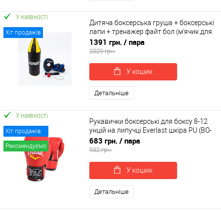
У наявності
Дитяча боксерська груша + боксерські
лапи + тренажер файт бол (м'ячик для
Хіт продажів
боксу) OSPORT BoxSet №2 (n-0026)
1391 грн.
/ пара
2029 грн.
У кошик
Детальніше
У наявності
Рукавички боксерські для боксу 8-12
унцій на липучці Everlast шкіра PU (BO-
Хіт продажів
3987)
683 грн.
/ пара
Рекомендуємо
932 грн.
У кошик
Детальніше