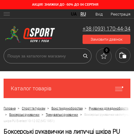
АКЦІЯ! ЗНИЖКИ ДО -50% ДО 04 СЕРПНЯ
UA
RU
Вхід
Реєстрація
+38 (093) 170-44-34
Замовити дзвінок
0
Каталог товарів
>
>
>
Головна
Спорт та туризм
Бокс та єдиноборства
Рукавички для єдиноборств
>
>
>
Боксерські рукавички
Тренувальні рукавички
Боксерські рукавички на липучці
шкіра PU Everlast 10-12 OZ (MS 1951)
Боксерські рукавички на липучці шкіра PU