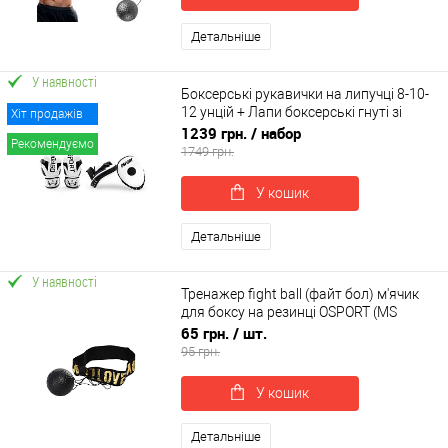
Детальніше
У наявності
Боксерські рукавички на липучці 8-10-
12 унцій + Лапи боксерські гнуті зі
Хіт продажів
шкірвінілу OSPORT Set 102 (n-0132)
1239 грн.
/ набор
Рекомендуємо
1749 грн.
У кошик
Детальніше
У наявності
Тренажер fight ball (файт бол) м'ячик
для боксу на резинці OSPORT (MS
3258-2)
65 грн.
/ шт.
95 грн.
У кошик
Детальніше