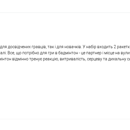
для досвідчених гравців, так і для новачків. У набір входить 2 ракет
лі. Все, що потрібно для гри в бадмінтон - це партнер і місце на вулиц
мінтон відмінно тренує реакцію, витривалість, серцеву та дихальну с