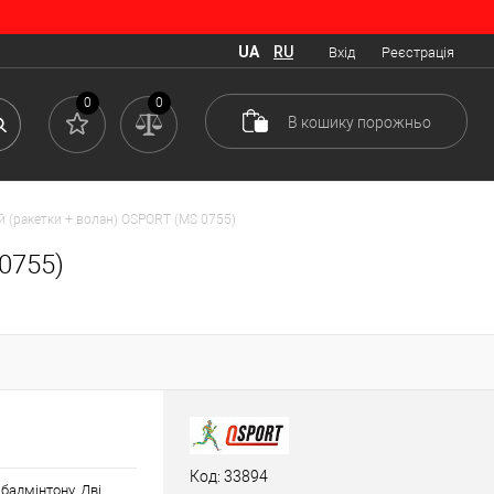
UA
RU
Вхід
Реєстрація
0
0
В кошику
порожньо
й (ракетки + волан) OSPORT (MS 0755)
0755)
Код: 33894
 бадмінтону. Дві