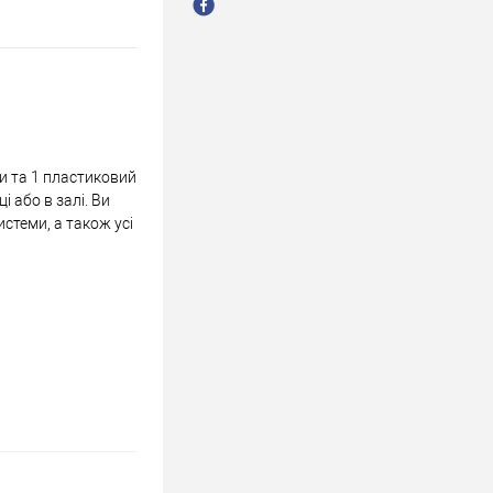
ки та 1 пластиковий
і або в залі. Ви
истеми, а також усі