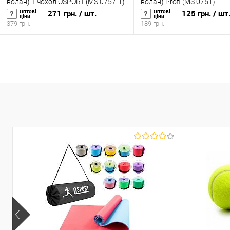
волан) + чохол OSPORT (MS 0757-1)
волан) Profi (MS 0751)
Оптові
Оптові
271 грн.
/ шт.
125 грн.
/ шт
ціни
ціни
379 грн.
189 грн.
У кошик
У кошик
Купити в 1 клік
До
Купити в 1 клік
До
порівняння
порівня
У вибране
У наявності
У вибране
У н