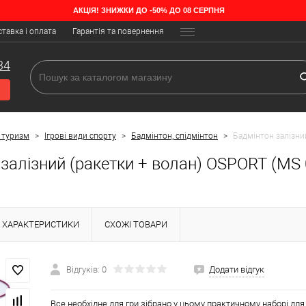
АКЦІЯ! ЗНИЖКИ ДО -50% ДО 08 СЕРПНЯ
тавка і оплата
Гарантія та повернення
34
 туризм
>
Ігрові види спорту
>
Бадмінтон, спідмінтон
>
Бадмінтон залізни
залізний (ракетки + волан) OSPORT (MS 
ХАРАКТЕРИСТИКИ
СХОЖІ ТОВАРИ
Відгуків: 0
Додати відгук
Все необхідне для гри зібрано у цьому практичному наборі для