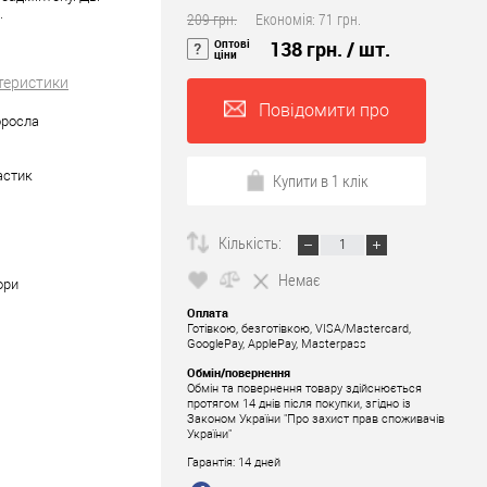
.
209 грн.
Економія:
71 грн.
Оптові
138 грн.
/ шт.
ціни
теристики
Повідомити про
оросла
наявність
астик
Купити в 1 клік
Кількість:
Немає
ори
Оплата
Готівкою, безготівкою, VISA/Mastercard,
GooglePay, ApplePay, Masterpass
Обмін/повернення
Обмін та повернення товару здійснюється
протягом 14 днів після покупки, згідно із
Законом України "Про захист прав споживачів
України"
Гарантія: 14 дней