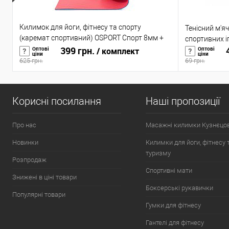
Килимок для йоги, фітнесу та спорту
Тенісний м'яч
(каремат спортивний) OSPORT Спорт 8мм +
спортивних іг
чохол (n-0008)
399 грн.
4
Оптові
Оптові
/ комплект
ціни
ціни
625 грн.
69 грн.
Корисні посилання
Наші пропозиції
Про нас
Масажні килимки Кузнєцо
Новинки
Килимки для йоги, фітнесу 
туризму
Розпродаж
Спортивні мати
Знижені в ціні товари
Боксерські рукавички
Популярні товари
Гумки для фітнесу
Гантелі для фітнесу