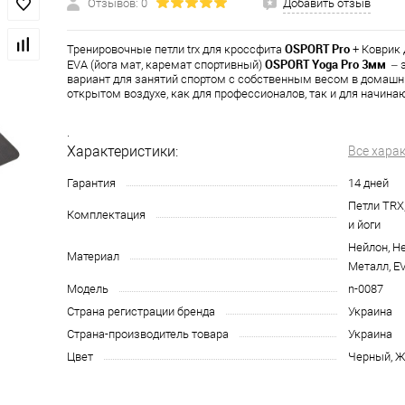
Отзывов: 0
Добавить отзыв
OSPORT Pro
Тренировочные петли trx для кроссфита
+ Коврик 
OSPORT Yoga Pro 3мм
EVA (йога мат, каремат спортивный)
– э
вариант для занятий спортом с собственным весом в домашни
открытом воздухе, как для профессионалов, так и для начина
.
Характеристики:
Все хара
Гарантия
14 дней
Петли TRX
Комплектация
и йоги
Нейлон, Не
Материал
Металл, E
Модель
n-0087
Страна регистрации бренда
Украина
Страна-производитель товара
Украина
Цвет
Черный, 