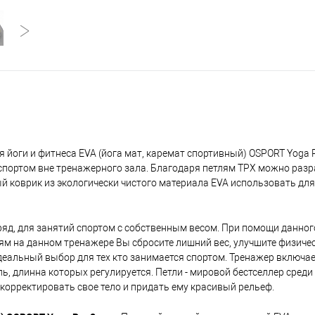
 йоги и фитнеса EVA (йога мат, каремат спортивный) OSPORT Yoga P
спортом вне тренажерного зала. Благодаря петлям ТРХ можно раз
й коврик из экологически чистого материала EVA использовать дл
яд, для занятий спортом с собственным весом. При помощи данно
ям на данном тренажере Вы сбросите лишний вес, улучшите физиче
деальный выбор для тех кто занимается спортом. Тренажер включает
, длинна которых регулируется. Петли - мировой бестселлер среди
корректировать свое тело и придать ему красивый рельеф.