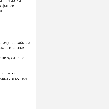
ик для йоги и
х фитнес-
сть
этому при работе с
ых, длительных
жи рук и ног, а
портсмена.
ровки становятся