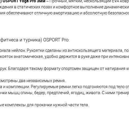
й) OSPORT Yoga Pro 3мм
– Прочный, мягкий, нескользящий EVA ковр
ждения в статических позах и комфортное выполнение динамически
ния обеспечивают отличную амортизацию и абсолютную безопасно
 фитнеса и турника) OSPORT Pro:
риала нейлон. Рукоятки сделаны из антискользящего материала, по
ояток анатомическая, удобно держится в руке даже при интенсивн
рук. Благодаря такому формату спортсмен защищен от натирания ко
смотрены два независимых ремня.
а и комплекции. Регулируемые ремни легко подгоняются под тело с
ки мышц спины, бедер, предплечий, ягодиц, живота. С ними трени
е комплексы для прокачки нужной части тела.