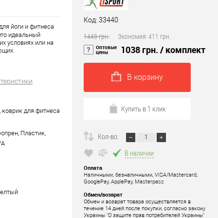
Код: 33440
для йоги и фитнеса
то идеальный
1449 грн.
Экономия:
411 грн.
х условиях или на
Оптовые
1038 грн.
/ комплект
ющих.
цены
В корзину
ктеристики
Купить в 1 клик
, коврик для фитнеса
опрен, Пластик,
Кол-во:
VA
В наличии
Оплата
Наличными, безналичными, VISA/Mastercard,
GooglePay, ApplePay, Masterpass
Желтый
Обмен/возврат
Обмен и возврат товара осуществляется в
течение 14 дней после покупки, согласно закону
Украины "О защите прав потребителей Украины"