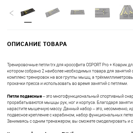
ОПИСАНИЕ ТОВАРА
Тренировочные петли trx для кроссфита OSPORT Pro + Коврик для
котором собрано 2 наиболее необходимых товара для занятий 
комплекс тренировок на все группы мышц, а трёхмиллиметровы
прокачки пресса и использовать во время занятий с петлями.
Петли подвесные
– это многофункциональный спортивный снар
прорабатываются мышцы рук, ног и корпуса. Благодаря заняти
нарастите мышечную массу. Данный набор – это, несомненно, и
подвесное крепление с карабином, набор функциональных петель
Занимаясь с одним тренажером, вы сможете смоделировать и с