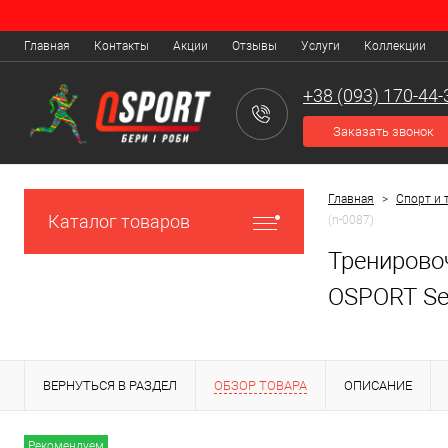
Главная
Контакты
Акции
Отзывы
Услуги
Коллекции
+38 (093) 170-44-
Заказать звонок
Главная
>
Спорт и 
Каталог товаров
(n-0087)
Тренировоч
OSPORT Set
ВЕРНУТЬСЯ В РАЗДЕЛ
ОБЗОР ТОВАРА
ОПИСАНИЕ
Рекомендуем