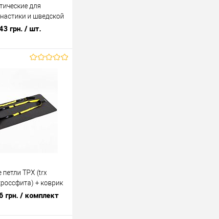
тические для
настики и шведской
ировкой
43 грн.
/ шт.
Profi (MS 1553)
В корзину
лик
К сравнению
В наличии
петли ТРХ (trx
кроссфита) + коврик
неса OSPORT Set 56
6 грн.
/ комплект