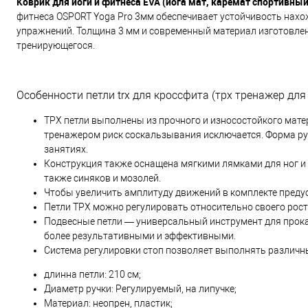
Коврик для йоги и фитнеса EVA (йога мат, каремат спортивны
фитнеса OSPORT Yoga Pro 3мм обеспечивает устойчивость нахо
упражнений. Толщина 3 мм и современный материал изготовле
тренирующегося.
Особенности петли trx для кроссфита (трх тренажер для
ТРХ петли выполнены из прочного и износостойкого мате
тренажером риск соскальзывания исключается. Форма рук
занятиях.
Конструкция также оснащена мягкими лямками для ног и 
также синяков и мозолей.
Чтобы увеличить амплитуду движений в комплекте преду
Петли ТРХ можно регулировать относительно своего рост
Подвесные петли — универсальный инструмент для прокач
более результативными и эффективными.
Система регулировки стоп позволяет выполнять различны
длинна петли: 210 см;
Диаметр ручки: Регулируемый, на липучке;
Материал: неопрен, пластик;