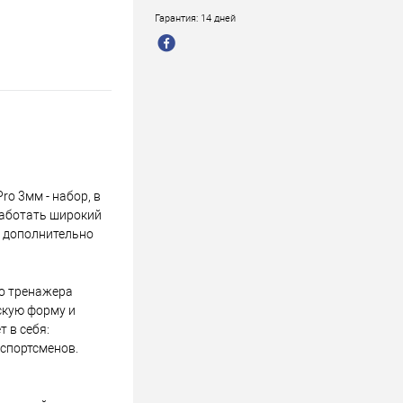
Гарантия: 14 дней
ro 3мм - набор, в
работать широкий
я дополнительно
го тренажера
скую форму и
 в себя:
 спортсменов.