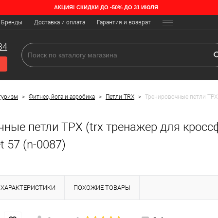
АКЦИЯ! СКИДКИ ДО -50% ДО 31 ИЮЛЯ
Бренды
Доставка и оплата
Гарантия и возврат
34
туризм
>
Фитнес, йога и аэробика
>
Петли TRX
>
Тренировочные петли ТРХ 
ные петли ТРХ (trx тренажер для кроссф
 57 (n-0087)
ХАРАКТЕРИСТИКИ
ПОХОЖИЕ ТОВАРЫ