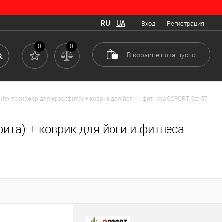
RU
UA
Вход
Регистрация
0
0
В корзине
пока
пусто
(trx тренажер для кроссфита) + коврик для йоги и фитнеса OSPORT Set 57
ита) + коврик для йоги и фитнеса