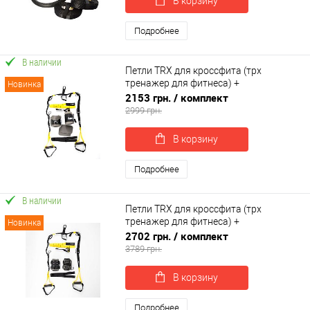
В корзину
Подробнее
В наличии
Петли TRX для кроссфита (трх
тренажер для фитнеса) +
Новинка
гравитационные ботинки для турника
2153 грн.
/ комплект
OSPORT Set 55 (n-0085)
2999 грн.
В корзину
Подробнее
В наличии
Петли TRX для кроссфита (трх
тренажер для фитнеса) +
Новинка
гравитационные ботинки для турника
2702 грн.
/ комплект
OSPORT Set 54 (n-0084)
3789 грн.
В корзину
Подробнее