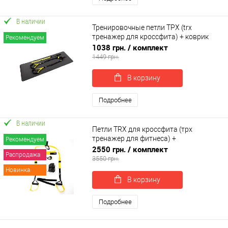
В наличии
Тренировочные петли ТРХ (trx
тренажер для кроссфита) + коврик
Рекомендуем
для йоги и фитнеса OSPORT Set 57 (n-
1038 грн.
/ комплект
0087)
1449 грн.
В корзину
Подробнее
В наличии
Петли TRX для кроссфита (трх
тренажер для фитнеса) +
Рекомендуем
гравитационные ботинки для турника
2550 грн.
/ комплект
Распродажа
OSPORT Set 52 (n-0082)
3550 грн.
Новинка
В корзину
Подробнее