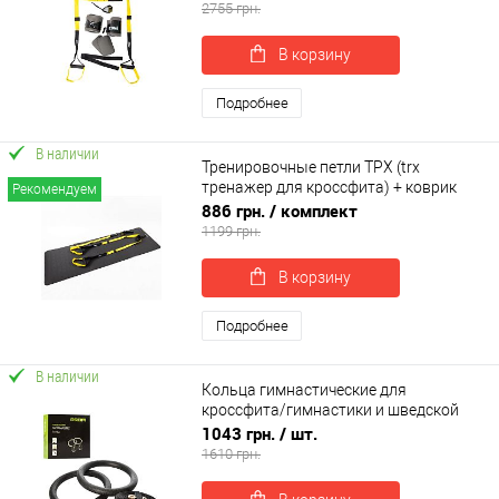
OSPORT Set 53 (n-0083)
2755 грн.
В корзину
Подробнее
В наличии
Тренировочные петли ТРХ (trx
тренажер для кроссфита) + коврик
Рекомендуем
для йоги и фитнеса OSPORT Set 56 (n-
886 грн.
/ комплект
0086)
1199 грн.
В корзину
Подробнее
В наличии
Кольца гимнастические для
кроссфита/гимнастики и шведской
стенки с регулировкой пластмассовые
1043 грн.
/ шт.
Profi (MS 1553)
1610 грн.