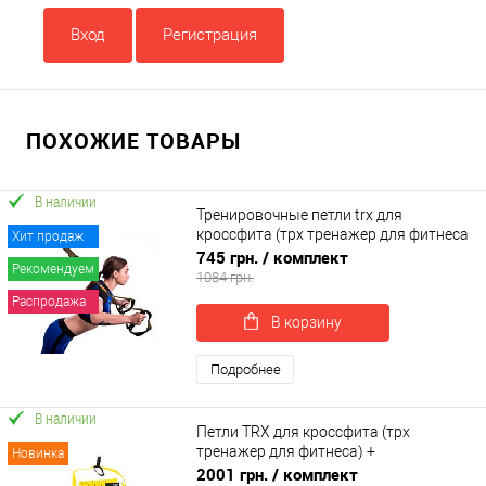
Вход
Регистрация
ПОХОЖИЕ ТОВАРЫ
В наличии
Тренировочные петли trx для
кроссфита (трх тренажер для фитнеса
Хит продаж
и турника) OSPORT Pro (FI-0037-1)
745 грн.
/ комплект
Рекомендуем
1084 грн.
Распродажа
В корзину
Подробнее
В наличии
Петли TRX для кроссфита (трх
тренажер для фитнеса) +
Новинка
гравитационные ботинки для турника
2001 грн.
/ комплект