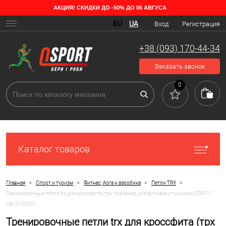
АКЦИЯ! СКИДКИ ДО -50% ДО 06 АВГУСА
RU
UA
Вход
Регистрация
+38 (093) 170-44-34
Заказать звонок
0
Каталог товаров
>
>
>
>
Главная
Спорт и туризм
Фитнес, йога и аэробика
Петли TRX
Тренировочные петли trx для кроссфита (трх тренажер для фитнеса и турника) OSPORT
Lite (FI-0037)
Тренировочные петли trx для кроссфита (трх