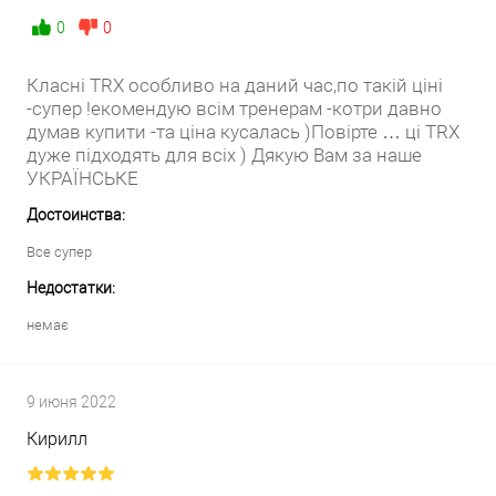
0
0
Класні TRX особливо на даний час,по такій ціні
-супер !екомендую всім тренерам -котри давно
думав купити -та ціна кусалась )Повірте … ці TRX
дуже підходять для всіх ) Дякую Вам за наше
УКРАЇНСЬКЕ
Достоинства:
Все супер
Недостатки:
немає
9 июня 2022
Кирилл