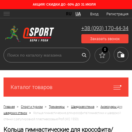
АКЦИЯ! СКИДКИ ДО -50% ДО 31 ИЮЛЯ
RU
UA
Вход
Регистрация
+38 (093) 170-44-34
Заказать звонок
0
Каталог товаров
>
>
>
>
Главная
Спорт и туризм
Тренажеры
Шведская стенка
Аксессуары для
>
шведских стенок
Кольца гимнастические для кроссфита/гимнастики и шведской
стенки с регулировкой пластмассовые Profi (MS 1553)
Кольца гимнастические для кроссфита/