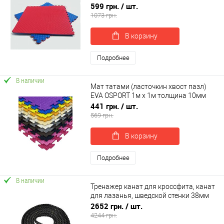
0010-20)
599 грн.
/ шт.
1073 грн.
В корзину
Подробнее
В наличии
Мат татами (ласточкин хвост пазл)
EVA OSPORT 1м х 1м толщина 10мм
(OF-0230)
441 грн.
/ шт.
569 грн.
В корзину
Подробнее
В наличии
Тренажер канат для кросcфита, канат
для лазанья, шведской стенки 38мм
15м OSPORT (MS 3249-3)
2652 грн.
/ шт.
4244 грн.