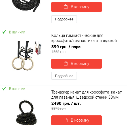
В корзину
Подробнее
В наличии
Кольца гимнастические для
кроссфита/гимнастики и шведской
стенки с регулировкой деревянные
899 грн.
/ пара
OSPORT (OF-0006)
1568 грн.
В корзину
Подробнее
В наличии
Тренажер канат для кросcфита, канат
для лазанья, шведской стенки 38мм
12м OSPORT (MS 3249-2)
2490 грн.
/ шт.
3375 грн.
В корзину