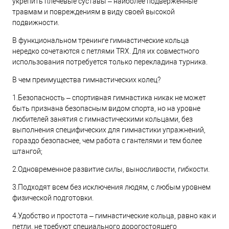
укрепить плечевые суставы – наиболее подверженные
травмам и повреждениям в виду своей высокой
подвижности.
В функциональном тренинге гимнастические кольца
нередко сочетаются с петлями TRX. Для их совместного
использования потребуется только перекладина турника.
В чем преимущества гимнастических колец?
1.Безопасность – спортивная гимнастика никак не может
быть признана безопасным видом спорта, но на уровне
любителей занятия с гимнастическими кольцами, без
выполнения специфических для гимнастики упражнений,
гораздо безопаснее, чем работа с гантелями и тем более
штангой;
2.Одновременное развитие силы, выносливости, гибкости.
3.Подходят всем без исключения людям, с любым уровнем
физической подготовки.
4.Удобство и простота – гимнастические кольца, равно как и
петли, не требуют специального дорогостоящего