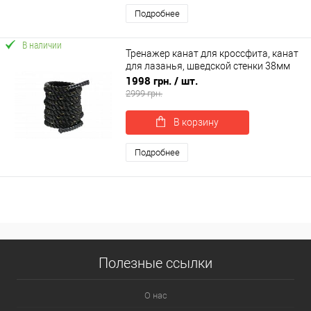
Подробнее
В наличии
Тренажер канат для кросcфита, канат
для лазанья, шведской стенки 38мм
9м OSPORT (MS 3249-1)
1998 грн.
/ шт.
2999 грн.
В корзину
Подробнее
Полезные ссылки
О нас