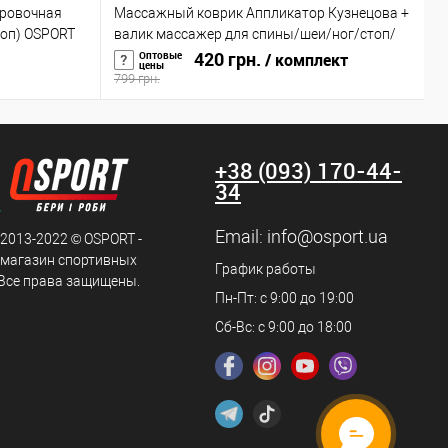
ровочная
Массажный коврик Аппликатор Кузнецова +
В
топ) OSPORT
валик массажер для спины/шеи/ног/стоп/
ш
головы/тела OSPORT (n-0004)
420 грн.
а
Оптовые
/ комплект
цены
799 грн.
1
+38 (093) 170-44-
34
Email:
info@osport.ua
 2013-2022 © OSPORT -
 магазин спортивных
График работы
 Все права защищены.
Пн-Пт: с 9:00 до 19:00
Сб-Вс: с 9:00 до 18:00