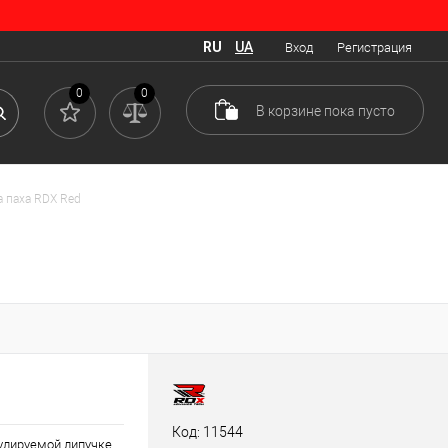
RU
UA
Вход
Регистрация
0
0
В корзине
пока
пусто
 паха RDX Red
Код: 11544
улируемой липучке,