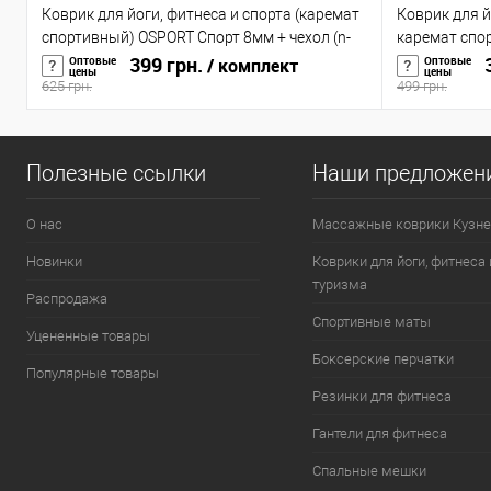
Коврик для йоги, фитнеса и спорта (каремат
Коврик для й
спортивный) OSPORT Спорт 8мм + чехол (n-
каремат спо
0008)
399 грн.
(OF-0088)
3
Оптовые
Оптовые
/ комплект
цены
цены
625 грн.
499 грн.
Полезные ссылки
Наши предложен
О нас
Массажные коврики Кузне
Новинки
Коврики для йоги, фитнеса 
туризма
Распродажа
Спортивные маты
Уцененные товары
Боксерские перчатки
Популярные товары
Резинки для фитнеса
Гантели для фитнеса
Спальные мешки