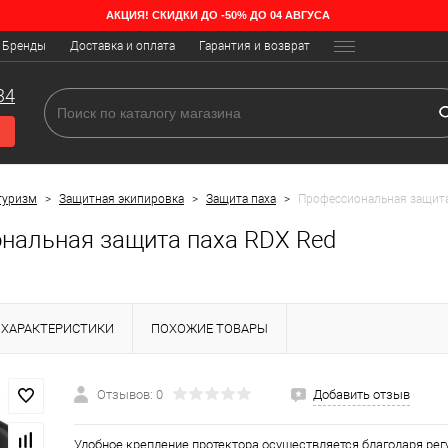
АКЦИЯ! СКИДКИ ДО -50% ДО 04 АВГУСА
Бренды
Доставка и оплата
Гарантия и возврат
34
туризм
>
Защитная экипировка
>
Защита паха
>
Профессиональная защита
нальная защита паха RDX Red
ХАРАКТЕРИСТИКИ
ПОХОЖИЕ ТОВАРЫ
Отзывов: 0
Добавить отзыв
Удобное крепление протектора осуществляется благодаря рег