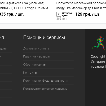
оги и фитнеса EVA (йога мат,
Полусфера массажная баланси
ртивный) OSPORT Yoga Pro 3мм
(подушка массажер для ног и с
35 грн.
(OF-0059)
129 грн.
Оптовые
/ шт.
/ шт.
цены
365 грн.
ия
Помощь и сервисы
цова
Доставка и оплата
и
Гарантия и возврат
Copyright
Интернет
Обратная связь
товаров.
Контакты
Политика конфиденциальности
Пользовательское соглашение