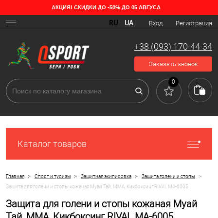
АКЦИЯ! СКИДКИ ДО -50% ДО 05 АВГУСА
RU
UA
Вход
Регистрация
+38 (093) 170-44-34
Заказать звонок
0
Каталог товаров
>
>
>
>
Главная
Спорт и туризм
Защитная экипировка
Защита голени и стопы
Защита для голени и стопы кожаная Муай Тай, ММА, Кикбоксинг RIVAL MA-6005
Защита для голени и стопы кожаная Муай
Тай, ММА, Кикбоксинг RIVAL MA-6005