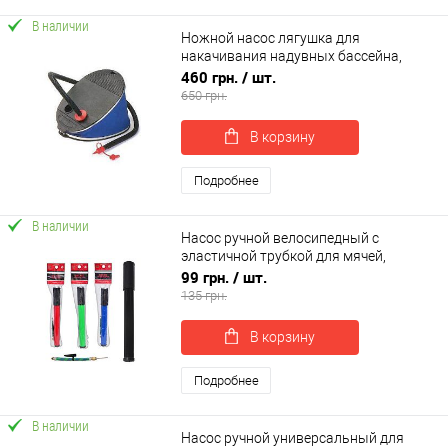
В наличии
Ножной насос лягушка для
накачивания надувных бассейна,
матраса, лодки Intex (68610)
460 грн.
/ шт.
650 грн.
В корзину
Подробнее
В наличии
Насос ручной велосипедный с
эластичной трубкой для мячей,
игрушек, велосипеда Profi (MS 0117)
99 грн.
/ шт.
135 грн.
В корзину
Подробнее
В наличии
Насос ручной универсальный для