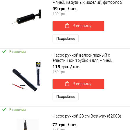
мячей, надувных изделий, фитболов
OSPORT (OF-0324)
99 грн.
/ шт.
139 грн.
В корзину
Подробнее
В наличии
Насос ручной велосипедный с
эластичной трубкой для мячей,
игрушек, велосипеда OSPORT (OF-
119 грн.
/ шт.
0298)
169 грн.
В корзину
Подробнее
В наличии
Насос ручной 28 см Bestway (62008)
72 грн.
/ шт.
145 грн.