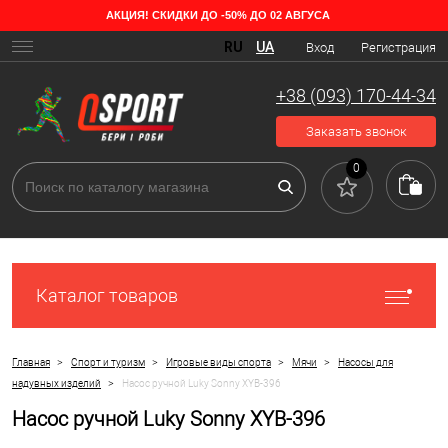
АКЦИЯ! СКИДКИ ДО -50% ДО 02 АВГУСА
RU
UA
Вход
Регистрация
+38 (093) 170-44-34
Заказать звонок
0
Каталог товаров
>
>
>
>
Главная
Спорт и туризм
Игровые виды спорта
Мячи
Насосы для
>
надувных изделий
Насос ручной Luky Sonny XYB-396
Насос ручной Luky Sonny XYB-396