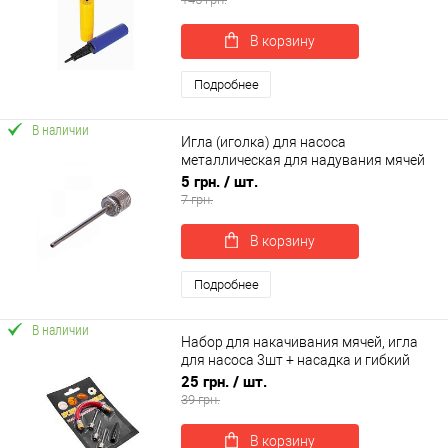
В корзину
Подробнее
В наличии
Игла (иголка) для насоса
металлическая для надувания мячей
OSPORT (MS 0422)
5 грн.
/ шт.
7 грн.
В корзину
Подробнее
В наличии
Набор для накачивания мячей, игла
для насоса 3шт + насадка и гибкий
шланг OSPORT (MS 1784)
25 грн.
/ шт.
39 грн.
В корзину