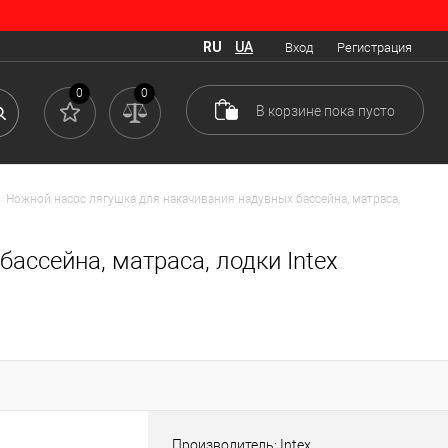
RU
UA
Вход
Регистрация
0
0
В корзине
пока
пусто
>
Ножной насос лягушка для накачивания надувных бассейна, матраса,
ассейна, матраса, лодки Intex
Производитель: Intex