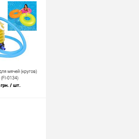
ля мячей (кругов)
(FI-0134)
грн.
/ шт.
В корзину
лик
К сравнению
В наличии