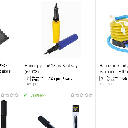
ячей,
Насос ручной 28 см Bestway
Насос ножной д
адка и
(62008)
матрасов FitUp 
1784)
Оптовые
Оптовые
72 грн.
/ шт.
65 
цены
цены
145 грн.
103 грн.
В наличии
В корзину
равнению
Купить в 1 клик
К сравнению
Купить в 1 к
аличии
В избранное
В наличии
В избранное