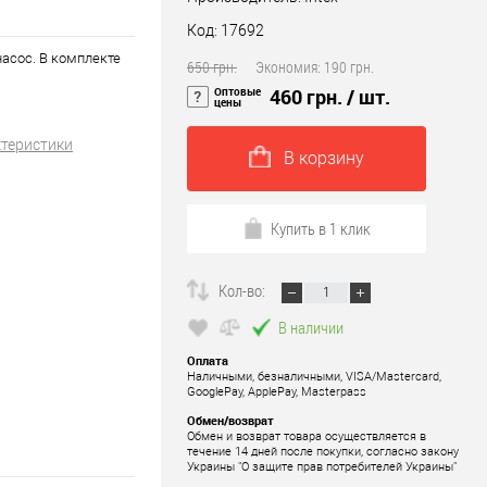
Код: 17692
асос. В комплекте
650 грн.
Экономия:
190 грн.
Оптовые
460 грн.
/ шт.
цены
ктеристики
В корзину
Купить в 1 клик
Кол-во:
В наличии
Оплата
Наличными, безналичными, VISA/Mastercard,
GooglePay, ApplePay, Masterpass
Обмен/возврат
Обмен и возврат товара осуществляется в
течение 14 дней после покупки, согласно закону
Украины "О защите прав потребителей Украины"