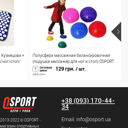
Р
 Кузнецова +
Полусфера массажная балансировочная
М
/ног/стоп/
(подушка массажер для ног и стоп) OSPORT
в
(OF-0059)
129 грн.
г
Оптовые
/ шт.
цены
365 грн.
1
+38 (093) 170-44-
34
Email:
info@osport.ua
 2013-2022 © OSPORT -
 магазин спортивных