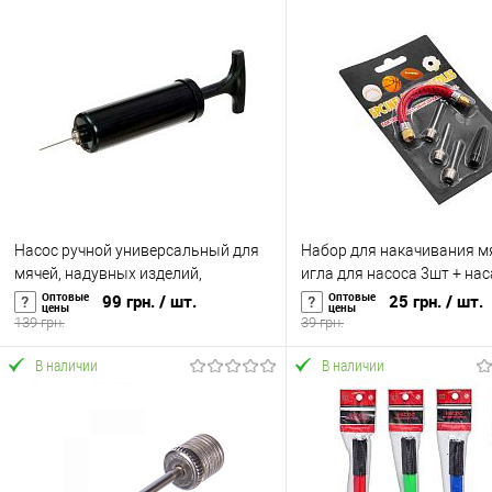
Насос ручной универсальный для
Набор для накачивания м
мячей, надувных изделий,
игла для насоса 3шт + нас
фитболов OSPORT (OF-0324)
гибкий шланг OSPORT (MS 
Оптовые
Оптовые
99 грн.
/ шт.
25 грн.
/ шт.
цены
цены
139 грн.
39 грн.
В наличии
В наличии
В корзину
В корзину
Купить в 1 клик
К сравнению
Купить в 1 клик
К с
В избранное
В наличии
В избранное
В н