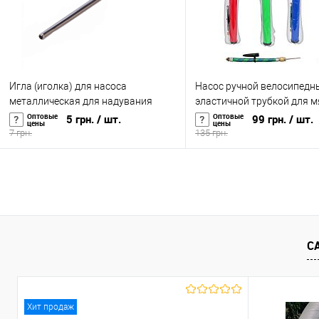
Игла (иголка) для насоса
Насос ручной велосипедн
металлическая для надувания
эластичной трубкой для м
мячей OSPORT (MS 0422)
игрушек, велосипеда Profi
Оптовые
Оптовые
5 грн.
/ шт.
99 грн.
/ шт.
цены
цены
0117)
7 грн.
135 грн.
В корзину
В корзину
Купить в 1 клик
К сравнению
Купить в 1 клик
К с
В избранное
В наличии
В избранное
В н
С
Хит продаж