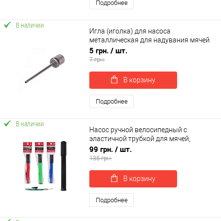
Подробнее
В наличии
Игла (иголка) для насоса
металлическая для надувания мячей
OSPORT (MS 0422)
5 грн.
/ шт.
7 грн.
В корзину
Подробнее
В наличии
Насос ручной велосипедный с
эластичной трубкой для мячей,
игрушек, велосипеда Profi (MS 0117)
99 грн.
/ шт.
135 грн.
В корзину
Подробнее