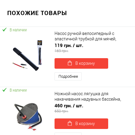
ПОХОЖИЕ ТОВАРЫ
В наличии
Насос ручной велосипедный с
эластичной трубкой для мячей,
игрушек, велосипеда OSPORT (OF-
119 грн.
/ шт.
0298)
169 грн.
В корзину
Подробнее
В наличии
Ножной насос лягушка для
накачивания надувных бассейна,
матраса, лодки Intex (68610)
460 грн.
/ шт.
650 грн.
В корзину