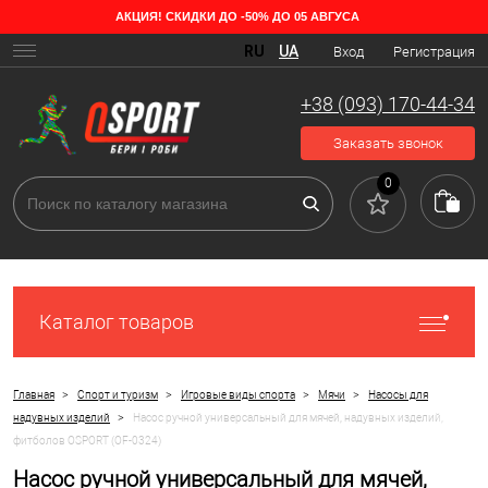
АКЦИЯ! СКИДКИ ДО -50% ДО 05 АВГУСА
RU
UA
Вход
Регистрация
+38 (093) 170-44-34
Заказать звонок
0
Каталог товаров
>
>
>
>
Главная
Спорт и туризм
Игровые виды спорта
Мячи
Насосы для
>
надувных изделий
Насос ручной универсальный для мячей, надувных изделий,
фитболов OSPORT (OF-0324)
Насос ручной универсальный для мячей,