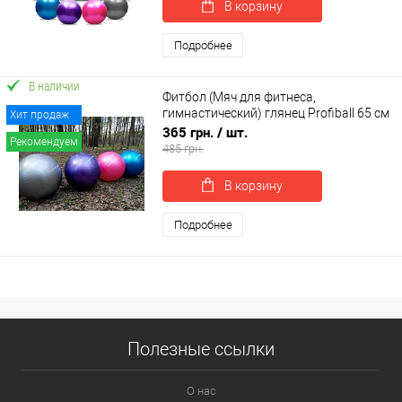
В корзину
Подробнее
В наличии
Фитбол (Мяч для фитнеса,
гимнастический) глянец Profiball 65 см
Хит продаж
(MS 1576)
365 грн.
/ шт.
Рекомендуем
485 грн.
В корзину
Подробнее
Полезные ссылки
О нас