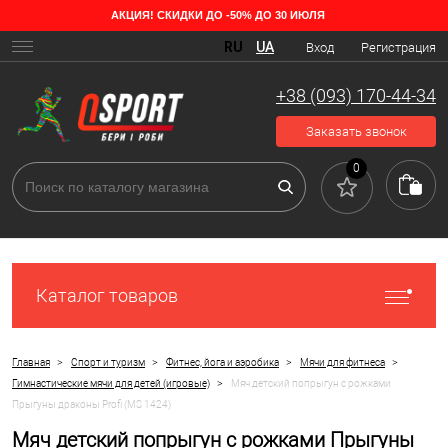
АКЦИЯ! СКИДКИ ДО -50% ДО 30 ИЮЛЯ
RU
UA
Вход
Регистрация
+38 (093) 170-44-34
Заказать звонок
0
Каталог товаров
>
>
>
>
Главная
Спорт и туризм
Фитнес, йога и аэробика
Мячи для фитнеса
>
Гимнастические мячи для детей (игровые)
Мяч детский попрыгун с рожками
Прыгуны драконы Profi (MS 1424)
Мяч детский попрыгун с рожками Прыгуны