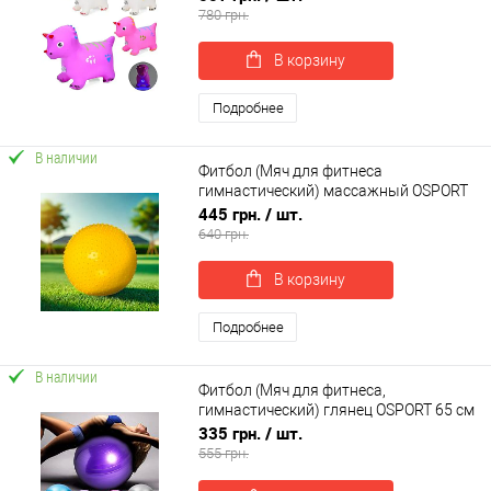
эффектами OSPORT (MS 4357)
780 грн.
В корзину
Подробнее
В наличии
Фитбол (Мяч для фитнеса
гимнастический) массажный OSPORT
55 см (MS 1971)
445 грн.
/ шт.
640 грн.
В корзину
Подробнее
В наличии
Фитбол (Мяч для фитнеса,
гимнастический) глянец OSPORT 65 см
(OF-0018)
335 грн.
/ шт.
555 грн.