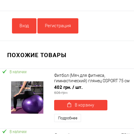
Вход
Регистрация
ПОХОЖИЕ ТОВАРЫ
В наличии
Фитбол (Мяч для фитнеса,
гимнастический) глянец OSPORT 75 см
(OF-0019)
402 грн.
/ шт.
606 грн.
В корзину
Подробнее
В наличии