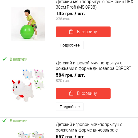
Детский мяч попрыгун с рожками ПВХ
38см Profi (MS 0938)
145 грн.
/ шт.
275 грн.
В корзину
Подробнее
В наличии
Детский игровой мяч-попрыгун с
рожками в форме динозавра OSPORT
(MS 4151)
584 грн.
/ шт.
820 грн.
В корзину
Подробнее
В наличии
Детский игровой мяч-попрыгун с
рожками в форме динозавра с
музыкальными и световыми
557 грн.
/ шт.