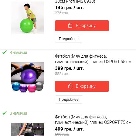
38см Profi (MS 0938)
145 грн.
/ шт.
275 грн.
В корзину
Подробнее
В наличии
Фитбол (Мяч для фитнеса,
гимнастический) глянец OSPORT 65 см
(OF-0018)
399 грн.
/ шт.
555 грн.
В корзину
Подробнее
В наличии
Фитбол (Мяч для фитнеса,
гимнастический) глянец OSPORT 75 см
(OF-0019)
499 грн.
/ шт.
699 грн.