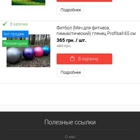
Подробнее
В наличии
Фитбол (Мяч для фитнеса,
гимнастический) глянец Profiball 65 см
Хит продаж
(MS 1576)
365 грн.
/ шт.
Рекомендуем
485 грн.
В корзину
Подробнее
Полезные ссылки
О нас