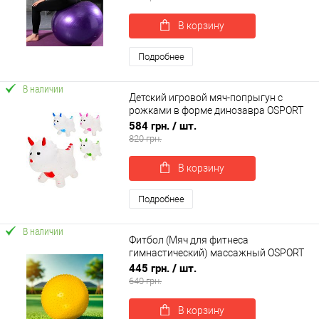
В корзину
Подробнее
В наличии
Детский игровой мяч-попрыгун с
рожками в форме динозавра OSPORT
(MS 4151)
584 грн.
/ шт.
820 грн.
В корзину
Подробнее
В наличии
Фитбол (Мяч для фитнеса
гимнастический) массажный OSPORT
55 см (MS 1971)
445 грн.
/ шт.
640 грн.
В корзину