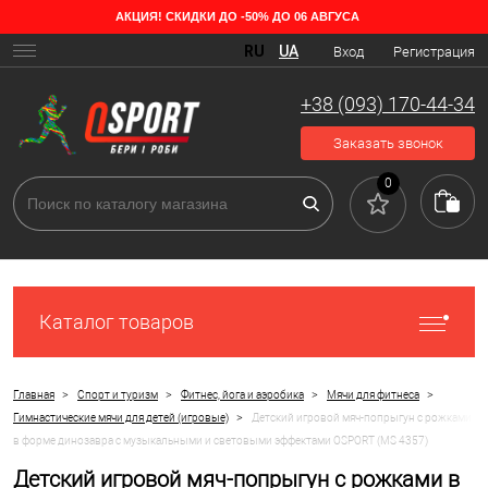
АКЦИЯ! СКИДКИ ДО -50% ДО 06 АВГУСА
RU
UA
Вход
Регистрация
+38 (093) 170-44-34
Заказать звонок
0
Каталог товаров
>
>
>
>
Главная
Спорт и туризм
Фитнес, йога и аэробика
Мячи для фитнеса
>
Гимнастические мячи для детей (игровые)
Детский игровой мяч-попрыгун с рожками
в форме динозавра с музыкальными и световыми эффектами OSPORT (MS 4357)
Детский игровой мяч-попрыгун с рожками в