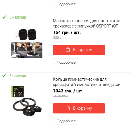
Подробнее
В наличии
Манжета тканевая для ног, тяги на
тренажере с липучкой OSPORT (OF-
0091)
164 грн.
/ шт.
338 грн.
В корзину
Подробнее
В наличии
Кольца гимнастические для
кроссфита/гимнастики и шведской
стенки с регулировкой пластмассовые
1043 грн.
/ шт.
Profi (MS 1553)
1610 грн.
В корзину
Подробнее