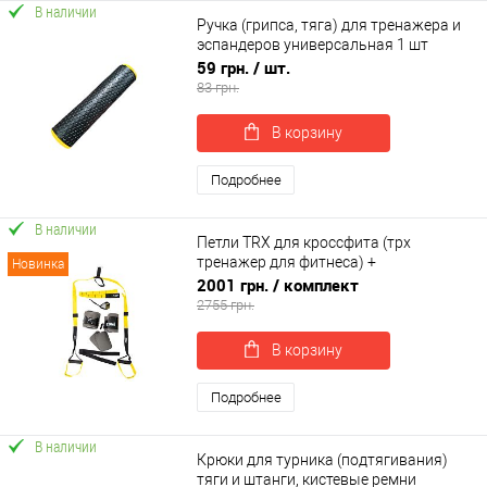
В наличии
Ручка (грипса, тяга) для тренажера и
эспандеров универсальная 1 шт
OSPORT TPR (OF-0226)
59 грн.
/ шт.
83 грн.
В корзину
Подробнее
В наличии
Петли TRX для кроссфита (трх
тренажер для фитнеса) +
Новинка
гравитационные ботинки для турника
2001 грн.
/ комплект
OSPORT Set 53 (n-0083)
2755 грн.
В корзину
Подробнее
В наличии
Крюки для турника (подтягивания)
тяги и штанги, кистевые ремни