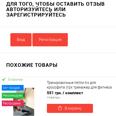
ДЛЯ ТОГО, ЧТОБЫ ОСТАВИТЬ ОТЗЫВ
АВТОРИЗУЙТЕСЬ ИЛИ
ЗАРЕГИСТРИРУЙТЕСЬ
Вход
Регистрация
ПОХОЖИЕ ТОВАРЫ
В наличии
Тренировочные петли trx для
кроссфита (трх тренажер для фитнеса
Хит продаж
и турника) OSPORT Lite (FI-0037)
551 грн.
/ комплект
Рекомендуем
1164 грн.
Распродажа
В корзину