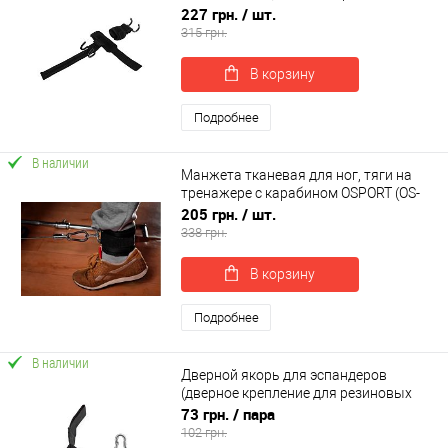
OSPORT 2 шт (MS 4803)
227 грн.
/ шт.
315 грн.
В корзину
Подробнее
В наличии
Манжета тканевая для ног, тяги на
тренажере с карабином OSPORT (OS-
0313)
205 грн.
/ шт.
338 грн.
В корзину
Подробнее
В наличии
Дверной якорь для эспандеров
(дверное крепление для резиновых
петель) OSPORT (OF-0293)
73 грн.
/ пара
102 грн.