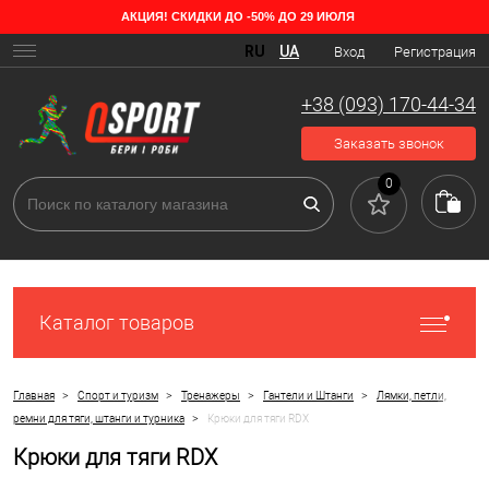
АКЦИЯ! СКИДКИ ДО -50% ДО 29 ИЮЛЯ
RU
UA
Вход
Регистрация
+38 (093) 170-44-34
Заказать звонок
0
Каталог товаров
>
>
>
>
Главная
Спорт и туризм
Тренажеры
Гантели и Штанги
Лямки, петли,
>
ремни для тяги, штанги и турника
Крюки для тяги RDX
Крюки для тяги RDX