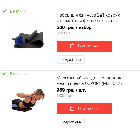
В наличии
Набор для фитнеса 2в1 коврик-
каремат для фитнеса и спорта +
колесо-ролик для пресса OSPORT Set
600 грн.
/ набор
12 (n-0043)
863 грн.
В корзину
Подробнее
В наличии
Массажный мат для тренировки
мышц пресса OSPORT (MS 3537)
989 грн.
/ шт.
1385 грн.
В корзину
Подробнее