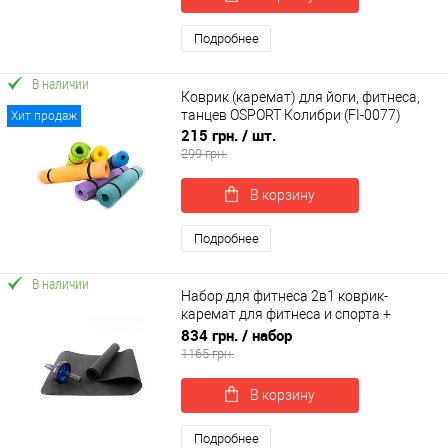
Подробнее
В наличии
Коврик (каремат) для йоги, фитнеса,
танцев OSPORT Колибри (FI-0077)
Хит продаж
215 грн.
/ шт.
299 грн.
В корзину
Подробнее
В наличии
Набор для фитнеса 2в1 коврик-
каремат для фитнеса и спорта +
колесо-ролик для пресса OSPORT Set
834 грн.
/ набор
11 (n-0042)
1165 грн.
В корзину
Подробнее