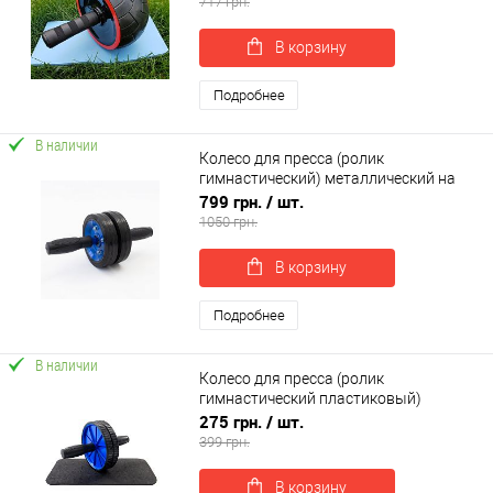
717 грн.
В корзину
Подробнее
В наличии
Колесо для пресса (ролик
гимнастический) металлический на
подшипнике усиленный двойной
799 грн.
/ шт.
OSPORT Pro+ (OF-0092)
1050 грн.
В корзину
Подробнее
В наличии
Колесо для пресса (ролик
гимнастический пластиковый)
тренажер для пресса OSPORT Lite+ (OF-
275 грн.
/ шт.
0228)
399 грн.
В корзину