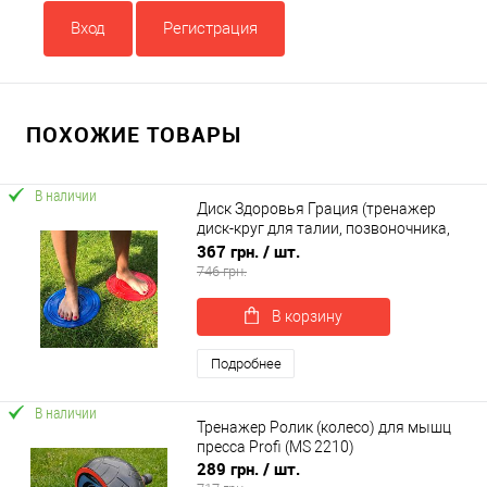
Вход
Регистрация
ПОХОЖИЕ ТОВАРЫ
В наличии
Диск Здоровья Грация (тренажер
диск-круг для талии, позвоночника,
пресса) металлический OSPORT (FI-
367 грн.
/ шт.
0107)
746 грн.
В корзину
Подробнее
В наличии
Тренажер Ролик (колесо) для мышц
пресса Profi (MS 2210)
289 грн.
/ шт.