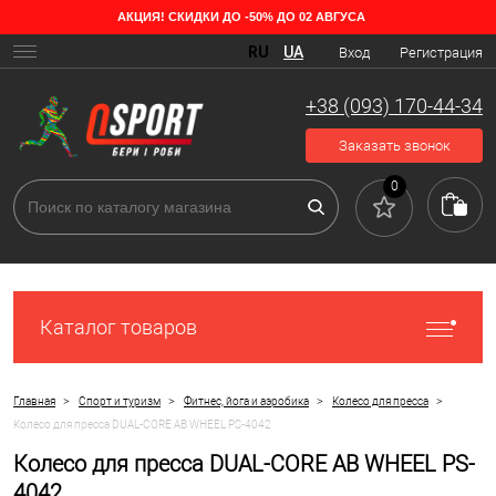
АКЦИЯ! СКИДКИ ДО -50% ДО 02 АВГУСА
RU
UA
Вход
Регистрация
+38 (093) 170-44-34
Заказать звонок
0
Каталог товаров
>
>
>
>
Главная
Спорт и туризм
Фитнес, йога и аэробика
Колесо для пресса
Колесо для пресса DUAL-CORE AB WHEEL PS-4042
Колесо для пресса DUAL-CORE AB WHEEL PS-
4042