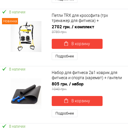
В наличии
Петли TRX для кроссфита (трх
тренажер для фитнеса) +
Новинка
гравитационные ботинки для турника
2702 грн.
/ комплект
OSPORT Set 54 (n-0084)
3789 грн.
В корзину
Подробнее
В наличии
Набор для фитнеса 2в1 коврик для
фитнеса и спорта (каремат) + гантели
2шт по 1 кг OSPORT Set 14 (n-0045)
805 грн.
/ набор
1040 грн.
В корзину
Подробнее
В наличии