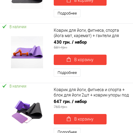
В корзину
Подробнее
В наличии
Коврик для йоги, фитнеса, спорта
(йога мат, каремат) + гантели для
фитнеса 2шт по 1кг OSPORT Set 81 (n-
430 грн.
/ набор
0111)
581 грн.
В корзину
Подробнее
В наличии
Коврик для йоги, фитнеса и спорта +
блок для йоги 2шт + коврик-упоры под
колени 2шт OSPORT Set 61 (n-0091)
647 грн.
/ набор
765 грн.
В корзину
Подробнее