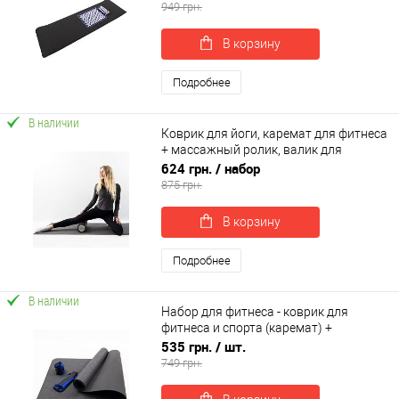
0061)
949 грн.
В корзину
Подробнее
В наличии
Коврик для йоги, каремат для фитнеса
+ массажный ролик, валик для
массажа спины мфр OSPORT Set 113
624 грн.
/ набор
(n-0146)
875 грн.
В корзину
Подробнее
В наличии
Набор для фитнеса - коврик для
фитнеса и спорта (каремат) +
утяжелители 2шт по 0.5 кг OSPORT Set
535 грн.
/ шт.
45 (n-0075)
749 грн.