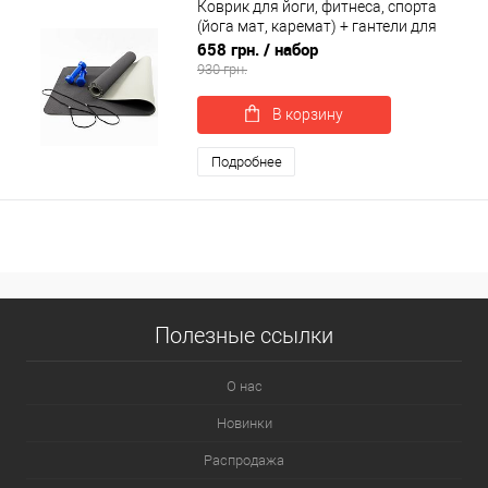
Коврик для йоги, фитнеса, спорта
(йога мат, каремат) + гантели для
фитнеса 2шт по 0.5кг OSPORT Set 62 (n-
658 грн.
/ набор
0092)
930 грн.
В корзину
Подробнее
Полезные ссылки
О нас
Новинки
Распродажа