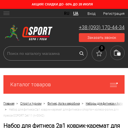
АКЦИЯ! СКИДКИ ДО -50% ДО 28 ИЮЛЯ
RU
UA
Вход
Регистрация
+38 (093) 170-44-34
Заказать звонок
0
Каталог товаров
>
>
>
Главная
Спорт и туризм
Фитнес, йога и аэробика
Наборы для фитнеса и йоги
>
Набор для фитнеса 2в1 коврик-каремат для фитнеса и спорта + колесо-ролик для
пресса OSPORT Set 11 (n-0042)
Набор для фитнеса 2в1 коврик-каремат для