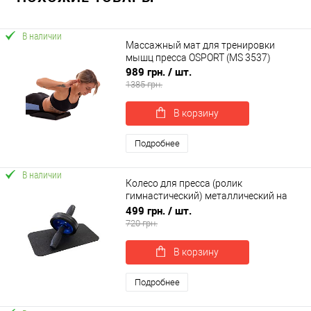
В наличии
Массажный мат для тренировки
мышц пресса OSPORT (MS 3537)
989 грн.
/ шт.
1385 грн.
В корзину
Подробнее
В наличии
Колесо для пресса (ролик
гимнастический) металлический на
подшипнике усиленный OSPORT Pro
499 грн.
/ шт.
(FI-0104)
720 грн.
В корзину
Подробнее