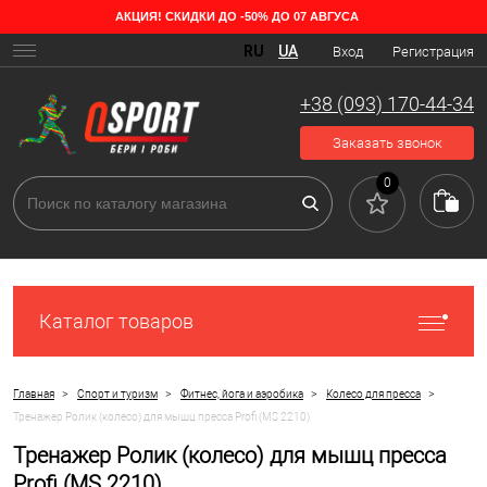
АКЦИЯ! СКИДКИ ДО -50% ДО 07 АВГУСА
RU
UA
Вход
Регистрация
+38 (093) 170-44-34
Заказать звонок
0
Каталог товаров
>
>
>
>
Главная
Спорт и туризм
Фитнес, йога и аэробика
Колесо для пресса
Тренажер Ролик (колесо) для мышц пресса Profi (MS 2210)
Тренажер Ролик (колесо) для мышц пресса
Profi (MS 2210)