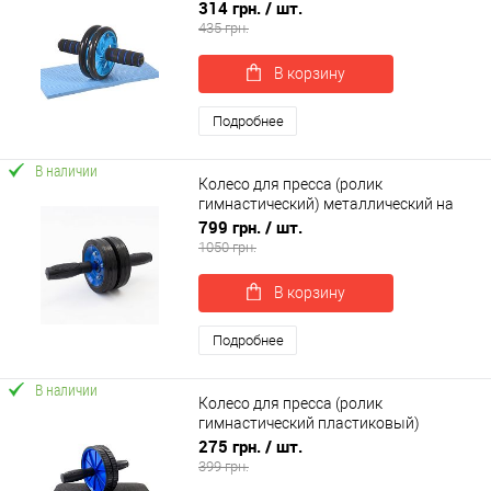
314 грн.
/ шт.
435 грн.
В корзину
Подробнее
В наличии
Колесо для пресса (ролик
гимнастический) металлический на
подшипнике усиленный двойной
799 грн.
/ шт.
OSPORT Pro+ (OF-0092)
1050 грн.
В корзину
Подробнее
В наличии
Колесо для пресса (ролик
гимнастический пластиковый)
тренажер для пресса OSPORT Lite+ (OF-
275 грн.
/ шт.
0228)
399 грн.