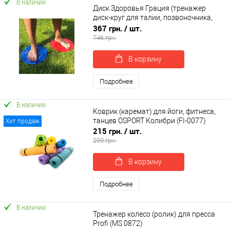
В наличии
Диск Здоровья Грация (тренажер
диск-круг для талии, позвоночника,
пресса) металлический OSPORT (FI-
367 грн.
/ шт.
0107)
746 грн.
В корзину
Подробнее
В наличии
Коврик (каремат) для йоги, фитнеса,
танцев OSPORT Колибри (FI-0077)
Хит продаж
215 грн.
/ шт.
299 грн.
В корзину
Подробнее
В наличии
Тренажер колесо (ролик) для пресса
Profi (MS 0872)