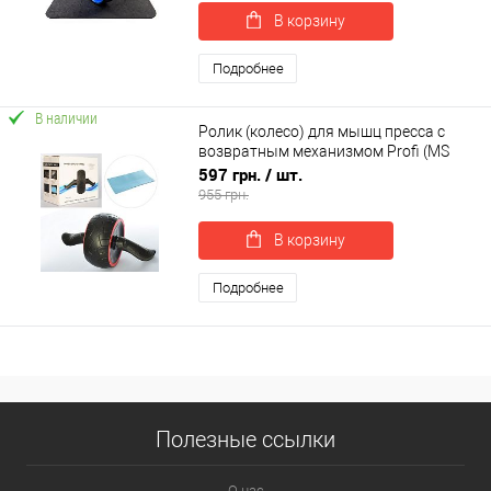
В корзину
Подробнее
В наличии
Ролик (колесо) для мышц пресса с
возвратным механизмом Profi (MS
2211)
597 грн.
/ шт.
955 грн.
В корзину
Подробнее
Полезные ссылки
О нас