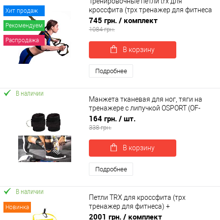
Тренировочные петли trx для
кроссфита (трх тренажер для фитнеса
Хит продаж
и турника) OSPORT Pro (FI-0037-1)
745 грн.
/ комплект
Рекомендуем
1084 грн.
Распродажа
В корзину
Подробнее
В наличии
Манжета тканевая для ног, тяги на
тренажере с липучкой OSPORT (OF-
0091)
164 грн.
/ шт.
338 грн.
В корзину
Подробнее
В наличии
Петли TRX для кроссфита (трх
тренажер для фитнеса) +
Новинка
гравитационные ботинки для турника
2001 грн.
/ комплект