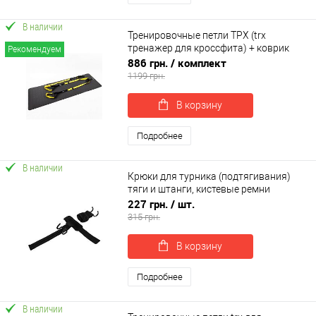
В наличии
Тренировочные петли ТРХ (trx
тренажер для кроссфита) + коврик
Рекомендуем
для йоги и фитнеса OSPORT Set 56 (n-
886 грн.
/ комплект
0086)
1199 грн.
В корзину
Подробнее
В наличии
Крюки для турника (подтягивания)
тяги и штанги, кистевые ремни
OSPORT 2 шт (MS 4803)
227 грн.
/ шт.
315 грн.
В корзину
Подробнее
В наличии