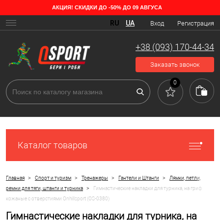
АКЦИЯ! СКИДКИ ДО -50% ДО 09 АВГУСА
RU
UA
Вход
Регистрация
+38 (093) 170-44-34
Заказать звонок
0
Каталог товаров
>
>
>
>
Главная
Спорт и туризм
Тренажеры
Гантели и Штанги
Лямки, петли,
>
ремни для тяги, штанги и турника
Гимнастические накладки для турника, на гриф
кожаные с отверстиями Onhillsport (OS-0380)
Гимнастические накладки для турника, на