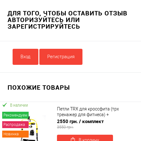
ДЛЯ ТОГО, ЧТОБЫ ОСТАВИТЬ ОТЗЫВ
АВТОРИЗУЙТЕСЬ ИЛИ
ЗАРЕГИСТРИРУЙТЕСЬ
Вход
Регистрация
ПОХОЖИЕ ТОВАРЫ
В наличии
Петли TRX для кроссфита (трх
тренажер для фитнеса) +
Рекомендуем
гравитационные ботинки для турника
2550 грн.
/ комплект
Распродажа
OSPORT Set 52 (n-0082)
3550 грн.
Новинка
В корзину