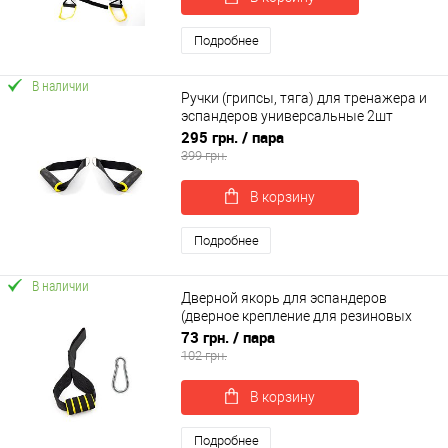
Подробнее
В наличии
Ручки (грипсы, тяга) для тренажера и
эспандеров универсальные 2шт
OSPORT (OF-0307)
295 грн.
/ пара
399 грн.
В корзину
Подробнее
В наличии
Дверной якорь для эспандеров
(дверное крепление для резиновых
петель) OSPORT (OF-0293)
73 грн.
/ пара
102 грн.
В корзину
Подробнее