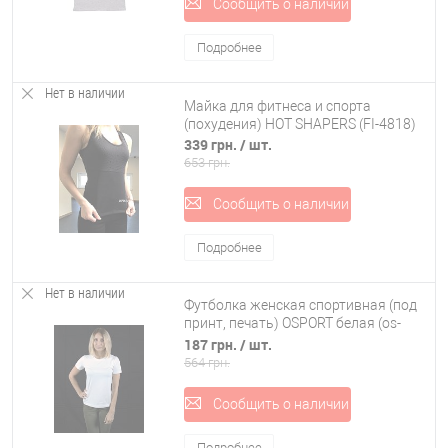
Сообщить о наличии
Подробнее
Нет в наличии
Майка для фитнеса и спорта
(похудения) HOT SHAPERS (FI-4818)
339 грн.
/ шт.
653 грн.
Сообщить о наличии
Подробнее
Нет в наличии
Футболка женская спортивная (под
принт, печать) OSPORT белая (os-
0002-1)
187 грн.
/ шт.
564 грн.
Сообщить о наличии
Подробнее