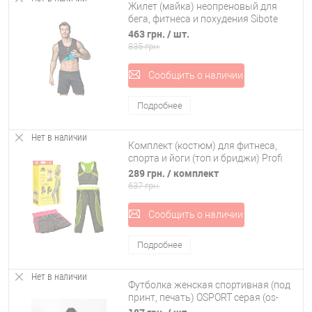
Жилет (майка) неопреновый для
бега, фитнеса и похудения Sibote
(MS 2057)
463 грн.
/ шт.
835 грн.
Сообщить о наличии
Подробнее
Нет в наличии
Комплект (костюм) для фитнеса,
спорта и йоги (топ и бриджи) Profi
(MS 2055-2)
289 грн.
/ комплект
637 грн.
Сообщить о наличии
Подробнее
Нет в наличии
Футболка женская спортивная (под
принт, печать) OSPORT серая (os-
0002-3)