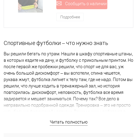
Сообщить о наличии
Подробнее
Спортивные футболки – что нужно знать
Вы решили бегать по утрам. Нашли в шкафу спортивные штаны,
в которых ездите на дачу, и футболку с прикольным принтом. Но
после первой же пробежки решили, что спорт не для вас, уж
очень большой дискомфорт – вы вспотели, спина чешется,
рукава жмут, футболка липнет к телу там, где не надо. Потом вы
решили, что лучше ходить в тренажерный зал, но история
повторилась: дискомфорт, неловкость, футболка все время
задирается и мешает заниматься. Почему так? Все дело в
неправильно подобранной одежде. Тренировка – это не просто
чуть больше физической нагрузки. Ваши мышцы работают в
непривычном для них режиме, вы теряете воду, восполняете ее,
Читать полностью
иначе дышите. Телу нужна поддержка как во время силовых
упражнений, так и на фитнесе. Поэтому одежда должна быть