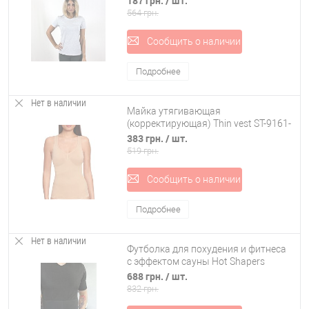
187 грн.
/ шт.
564 грн.
Сообщить о наличии
Подробнее
Нет в наличии
Майка утягивающая
(корректирующая) Thin vest ST-9161-
S
383 грн.
/ шт.
519 грн.
Сообщить о наличии
Подробнее
Нет в наличии
Футболка для похудения и фитнеса
с эффектом сауны Hot Shapers
Neotex
688 грн.
/ шт.
832 грн.