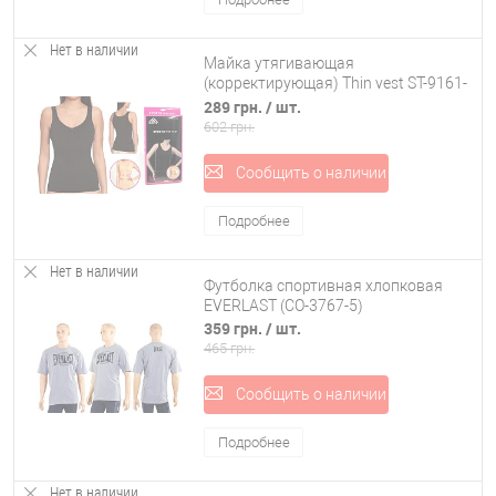
Нет в наличии
Майка утягивающая
(корректирующая) Thin vest ST-9161-
BK
289 грн.
/ шт.
602 грн.
Сообщить о наличии
Подробнее
Нет в наличии
Футболка спортивная хлопковая
EVERLAST (CO-3767-5)
359 грн.
/ шт.
465 грн.
Сообщить о наличии
Подробнее
Нет в наличии