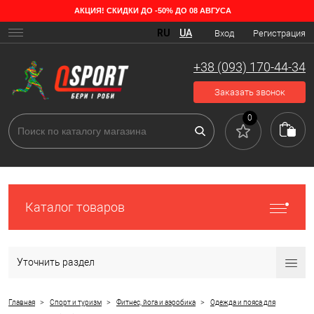
АКЦИЯ! СКИДКИ ДО -50% ДО 08 АВГУСА
Спортивные футболки – что нужно знать
RU
UA
Вход
Регистрация
Вы решили бегать по утрам. Нашли в шкафу спортивные штаны, в
которых ездите на дачу, и футболку с прикольным принтом. Но
+38 (093) 170-44-34
после первой же пробежки решили, что спорт не для вас, уж очень
большой дискомфорт – вы вспотели, спина чешется, рукава жмут,
Заказать звонок
футболка липнет к телу там, где не надо. Потом вы решили, что
лучше ходить в тренажерный зал, но история повторилась:
0
дискомфорт, неловкость, футболка все время задирается и мешает
заниматься. Почему так? Все дело в неправильно подобранной
одежде. Тренировка – это не просто чуть больше физической
нагрузки. Ваши мышцы работают в непривычном для них режиме,
вы теряете воду, восполняете ее, иначе дышите. Телу нужна
поддержка как во время силовых упражнений, так и на фитнесе.
Каталог товаров
Поэтому одежда должна быть правильной здесь не подойдет
любая. Лучше купить спортивные футболки, которые подойдут вам
по всем параметрам, чем страдать и снижать эффективность
Уточнить раздел
занятий.
>
>
>
Главная
Спорт и туризм
Фитнес, йога и аэробика
Одежда и пояса для