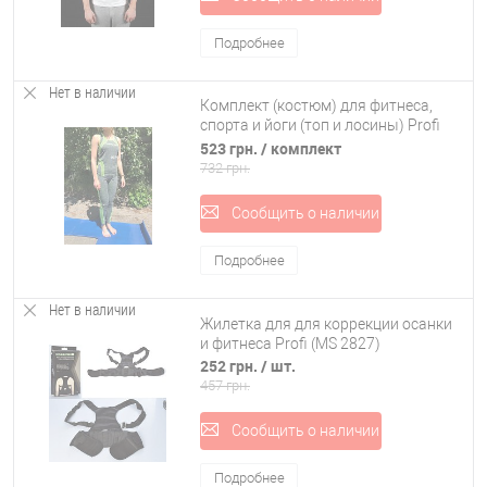
зала;
Подробнее
бега;
Нет в наличии
фитнеса;
Комплект (костюм) для фитнеса,
спорта и йоги (топ и лосины) Profi
бодибилдинга.
(MS 2055-1)
523 грн.
/ комплект
732 грн.
Сообщить о наличии
Подробнее
Нет в наличии
Жилетка для для коррекции осанки
и фитнеса Profi (MS 2827)
252 грн.
/ шт.
457 грн.
Сообщить о наличии
Подробнее